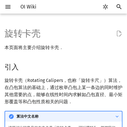
OI Wiki
键
入
旋转卡壳
Getting Started
比赛相关简介
工具软件简介
语言基础简介
算法基础简介
搜索部分简介
动态规划部分简介
字符串部分简介
数学部分简介
数据结构部分简介
图论部分简介
引入
杂项简介
RMQ
OI 赛事与赛制
题型概述
读入、输出优化
Vim
评测工具简介
Testlib 简介
Hello, World!
C++ 标准库简介
类
复杂度简介
排序简介
DP 优化简介
后缀数组简介
数字系统简介
数论基础
多项式与生成函数简介
排列组合
线性代数简介
线性规划基础
基本概念
基本概念
博弈论简介
插值
并查集
堆简介
分块思想
线段树基础
二叉搜索树 & 平衡树
可持久化数据结构简介
线段树套线段树
Link Cut Tree
树基础
最短路
最小生成树
强连通分量
网络流简介
图匹配
离线算法简介
随机函数
以
本页面将主要介绍旋转卡壳．
开
关于本项目
赛事
代码编辑工具
C++ 基础
复杂度
DFS（搜索）
动态规划基础
字符串基础
布尔代数
栈
图论相关概念
求凸包直径
离散化
并查集应用
ICPC/CCPC 赛事与赛制
交互题
分段打表
Emacs
Arbiter
通用
C++ 语法基础
STL 容器
命名空间
均摊复杂度
选择排序
单调队列/单调栈优化
最优原地后缀排序算法
进位制
模算术简介
代数基本定理
抽屉原理
向量
单纯形法
群论
条件概率与独立性
公平组合游戏
数值积分
并查集复杂度
二叉堆
块状数组
线段树合并 & 分裂
Treap
可持久化线段树
平衡树套线段树
全局平衡二叉树
树的直径
差分约束
最小树形图
双连通分量
最大流
二分图最大匹配
CDQ 分治
随机化技巧
始
引入
如何参与
题型
评测工具
C++ 标准库
枚举
BFS（搜索）
记忆化搜索
标准库
数字系统
队列
图的存储
双指针
括号序列
过程
常见错误
VS Code
Cena
Generator
变量
STL 算法
值类别
冒泡排序
斜率优化
平衡三进制
素数
快速傅里叶变换
容斥原理
内积和外积
环论
随机变量
零和游戏
高斯消元
配对堆
块状链表
李超线段树
Splay 树
可持久化块状数组
线段树套平衡树
Euler Tour Tree
树的中心
k 短路
最小直径生成树
割点和桥
最小割
二分图最大权匹配
整体二分
爬山算法
搜
OI Wiki 不是什么
学习路线
命令行
C++ 进阶
模拟
双向搜索
背包 DP
字符串匹配
位操作
链表
DFS（图论）
离线算法
线段树与离线询问
实现
常见技巧
Atom
CCR Plus
Validator
运算
bitset
重载运算符
插入排序
四边形不等式优化
格雷码
最大公约数
快速数论变换
斐波那契数列
矩阵
域论
随机变量的数字特征
非公平组合游戏
牛顿迭代法
左偏树
树分块
猫树
WBLT
可持久化平衡树
树状数组套权值线段树
Top Tree
树的重心
同余最短路
圆方树
费用流
一般图最大匹配
莫队算法
模拟退火
索
旋转卡壳（Rotating Calipers，也称「旋转卡尺」）算法，
在凸包算法的基础上，通过枚举凸包上某一条边的同时维护
格式手册
学习资源
命令行编译与调试
C++ 与其他常用语言的区别
递归 & 分治
启发式搜索
区间 DP
字符串哈希
二进制集合操作
哈希表
BFS（图论）
求最小矩形覆盖
分数规划
Eclipse
Lemon
Interactor
流程控制语句
string
引用
计数排序
Slope Trick 优化
欧拉函数
快速沃尔什变换
错位排列
初等变换
Schreier–Sims 算法
概率不等式
Sqrt Tree
区间最值操作 & 区间历史
替罪羊树
可持久化字典树
分块套树状数组
最近公共祖先
点/边连通度
上下界网络流
一般图最大权匹配
其他需要的点，能够在线性时间内求解如凸包直径、最小矩
值
形覆盖等和凸包性质相关的问题．
数学符号表
技巧
编译器
Pascal 转 C++ 急救
贪心
A*
DAG 上的 DP
字典树 (Trie)
高精度计算
并查集
树上问题
随机化
过程
Notepad++
Checker
高级数据类型
pair
常量
基数排序
WQS 二分
筛法
Chirp Z 变换
卡特兰数
行列式
笛卡尔树
可持久化可并堆
树链剖分
Stoer–Wagner 算法
稳定匹配
Kinetic Tournament Tree
算法中文名称
F.A.Q.
出题
WSL (Windows 10)
Python 速成
排序
迭代加深搜索
树形 DP
前缀函数与 KMP 算法
快速幂
堆
有向无环图
悬线法
实现
Kate
函数
新版 C++ 特性
快速排序
状态设计优化
分解质因数
多项式牛顿迭代
斯特林数
线性空间
Size Balanced Tree
树上启发式合并