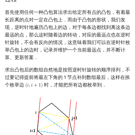
回文树
概率论
可持久化数据结构
欧拉图
Kahan 求和
二次剩余
首先使用任何一种凸包算法求出给定所有点的凸包，有着最
长距离的点对一定在凸包上．而由于凸包的形状，我们发
序列自动机
博弈论
树套树
哈密顿图
珂朵莉树/颜色段均摊
阶 & 原根
现，逆时针地遍历凸包上的边，对于每条边都找到离这条边
最远的点，那么这时随着边的转动，对应的最远点也在逆时
最小表示法
数值算法
K-D Tree
二分图
空间优化简介
离散对数
针旋转，不会有反向的情况，这意味着我们可以在逆时针枚
举凸包上的边时，记录并维护一个当前最远点，并不断计
Lyndon 分解
序理论
动态树
平面图
高次剩余 & 单位根
算、更新答案．
Main–Lorentz 算法
杨氏矩阵
析合树
弦图
数论分块
求出凸包后的数组自然地是按照逆时针旋转的顺序排列，不
过要记得提前将最左下角的 1 节点补到数组最后，这样在挨
拟阵
PQ 树
图的着色
狄利克雷卷积
个枚举边
时，才能把所有边都枚举到．
(
𝑖
,
𝑖
+
1
)
(
i
,
i
+
1
)
Berlekamp–Massey 算法
手指树
网络流
莫比乌斯反演
霍夫曼树
图的匹配
杜教筛
Prüfer 序列
Powerful Number 筛