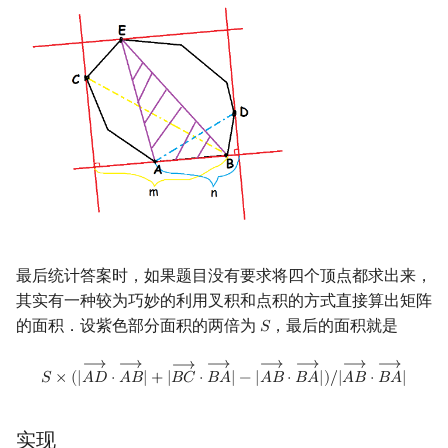
最后统计答案时，如果题目没有要求将四个顶点都求出来，
其实有一种较为巧妙的利用叉积和点积的方式直接算出矩阵
的面积．设紫色部分面积的两倍为
，最后的面积就是
𝑆
S
⟶
⟶
⟶
⟶
⟶
⟶
⟶
⟶
S
×
(
|
A
D
→
⋅
A
B
→
|
+
|
B
C
→
⋅
B
A
→
|
−
|
A
B
→
⋅
B
A
→
|
)
/
|
A
B
→
⋅
B
A
→
|
𝑆
×
(
|
𝐴
𝐷
⋅
𝐴
𝐵
|
+
|
𝐵
𝐶
⋅
𝐵
𝐴
|
−
|
𝐴
𝐵
⋅
𝐵
𝐴
|
)
/
|
𝐴
𝐵
⋅
𝐵
𝐴
|
实现