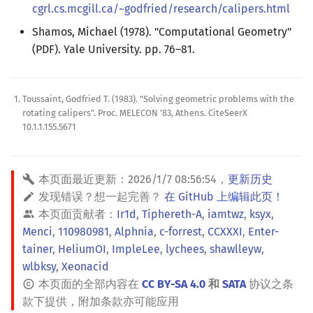
cgrl.cs.mcgill.ca/~godfried/research/calipers.html
Shamos, Michael (1978). "Computational Geometry"
(PDF). Yale University. pp. 76–81.
Toussaint, Godfried T. (1983). "Solving geometric problems with the
rotating calipers". Proc. MELECON '83, Athens. CiteSeerX
10.1.1.155.5671
本页面最近更新：
2026/1/7 08:56:54
，
更新历史
发现错误？想一起完善？
在 GitHub 上编辑此页！
本页面贡献者：
Ir1d
,
Tiphereth-A
,
iamtwz
,
ksyx
,
Menci
,
110980981
,
Alphnia
,
c-forrest
,
CCXXXI
,
Enter-
tainer
,
HeliumOI
,
ImpleLee
,
lychees
,
shawlleyw
,
wlbksy
,
Xeonacid
本页面的全部内容在
CC BY-SA 4.0
和
SATA
协议之条
款下提供，附加条款亦可能应用