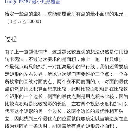
Luogu P3187 最小矩形覆盖
给定一些点的坐标，求能够覆盖所有点的最小面积的矩形．
（
）
3
≤
𝑛
≤
5
0
0
0
0
3
≤
n
≤
50000
过程
有了上一道题做铺垫，这道题比较直观的想法仍然是使用旋
转卡壳法，不过这次要求的是面积，像上一题一样只维护一
个最优点就只能找到一对距离最小的平行线，我们还需要确
定矩形的左右边界．所以这次我们需要维护三个点：一个在
所枚举的直线对面的点、两个在不同侧面的点．对面的最优
点仍然是用叉积算面积来比较，此时比较面积就是在比较这
个矩形的一个边长．侧面的最优点则是用点积来比较，因为
比较点积就是比较投影的长度，左右两个投影长度相加可以
代表这个矩形的另一个边长．这两个边长的最优性相互独
立，因此找到三个最优点的位置就能够确定以当前边所在直
线为矩阵的一条边时，能覆盖所有点的矩形最小面积．