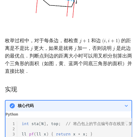
矩阵树定理
Min_25 筛
LGV 引理
洲阁筛
最大团搜索算法
类欧几里德算法
枚举过程中，对于每条边，都检查
和边
的距
𝑗
+
1
(
𝑖
,
𝑖
+
1
)
j
+
1
(
i
,
i
+
1
)
离是不是比
更大，如果是就将
加一，否则说明
是此边
𝑗
𝑗
𝑗
j
j
j
支配树
Meissel–Lehmer 算法
的最优点．判断点到边的距离大小时可以用叉积分别算出两
个三角形的面积（如图，黄、蓝两个同底三角形的面积）并
图上随机游走
连分数
直接比较．
Stern–Brocot 树与 Farey
实现
二次域
核心代码
Pell 方程
Python
 1
int
sta
[
N
],
top
;
// 将凸包上的节点编号存在栈里，第
 2
 3
ll
pf
(
ll
x
)
{
return
x
*
x
;
}