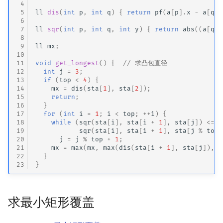
 4
 5
ll
dis
(
int
p
,
int
q
)
{
return
pf
(
a
[
p
].
x
-
a
[
q
].
 6
 7
ll
sqr
(
int
p
,
int
q
,
int
y
)
{
return
abs
((
a
[
q
]
 8
 9
ll
mx
;
10
11
void
get_longest
()
{
// 求凸包直径
12
int
j
=
3
;
13
if
(
top
<
4
)
{
14
mx
=
dis
(
sta
[
1
],
sta
[
2
]);
15
return
;
16
}
17
for
(
int
i
=
1
;
i
<
top
;
++
i
)
{
18
while
(
sqr
(
sta
[
i
],
sta
[
i
+
1
],
sta
[
j
])
<=
19
sqr
(
sta
[
i
],
sta
[
i
+
1
],
sta
[
j
%
top
20
j
=
j
%
top
+
1
;
21
mx
=
max
(
mx
,
max
(
dis
(
sta
[
i
+
1
],
sta
[
j
]),
d
22
}
23
}
求最小矩形覆盖