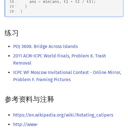
18
ans
=
min
(
ans
,
t1
*
t2
/
t3
);
19
}
20
}
练习
POJ 3608. Bridge Across Islands
2011 ACM-ICPC World Finals, Problem K. Trash
Removal
ICPC WF Moscow Invitational Contest - Online Mirror,
Problem F. Framing Pictures
参考资料与注释
https://en.wikipedia.org/wiki/Rotating_calipers
http://www-