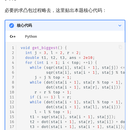
必要的求凸包过程略去，这里贴出本题核心代码：
核心代码
C++
Python
 1
void
get_biggest
()
{
 2
int
j
=
3
,
l
=
2
,
r
=
2
;
 3
double
t1
,
t2
,
t3
,
ans
=
2e10
;
 4
for
(
int
i
=
1
;
i
<
top
;
++
i
)
{
 5
while
(
sqr
(
sta
[
i
],
sta
[
i
+
1
],
sta
[
j
])
<=
 6
sqr
(
sta
[
i
],
sta
[
i
+
1
],
sta
[
j
%
top
 7
j
=
j
%
top
+
1
;
 8
while
(
dot
(
sta
[
i
+
1
],
sta
[
r
%
top
+
1
],
st
 9
dot
(
sta
[
i
+
1
],
sta
[
r
],
sta
[
i
]))
10
r
=
r
%
top
+
1
;
11
if
(
i
==
1
)
l
=
r
;
12
while
(
dot
(
sta
[
i
+
1
],
sta
[
l
%
top
+
1
],
st
13
dot
(
sta
[
i
+
1
],
sta
[
l
],
sta
[
i
]))
14
l
=
l
%
top
+
1
;
15
t1
=
sqr
(
sta
[
i
],
sta
[
i
+
1
],
sta
[
j
]);
16
t2
=
dot
(
sta
[
i
+
1
],
sta
[
r
],
sta
[
i
])
+
dot
(
17
t3
=
dot
(
sta
[
i
+
1
],
sta
[
i
+
1
],
sta
[
i
]);