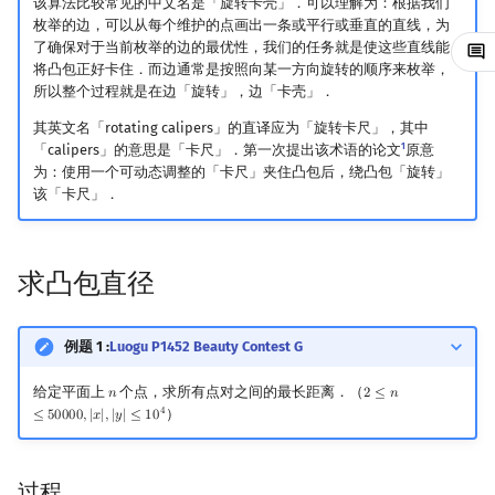
该算法比较常见的中文名是「旋转卡壳」．可以理解为：根据我们
枚举的边，可以从每个维护的点画出一条或平行或垂直的直线，为
镜像站列表
Special Judge
Java 速成
前缀和 & 差分
IDA*
状压 DP
Boyer–Moore 算法
置换和排列
块状数据结构
拓扑排序
练习
有限状态自动机
Dev-C++
文件操作
Lambda 表达式
归并排序
裴蜀定理 & 一次不定方程
多项式多点求值|快速插值
贝尔数
线性基
AVL 树
虚树
了确保对于当前枚举的边的最优性，我们的任务就是使这些直线能
将凸包正好卡住．而边通常是按照向某一方向旋转的顺序来枚举，
致谢
Testlib
Java 进阶
二分
回溯法
数位 DP
Z 函数（扩展 KMP）
弧度制与坐标系
单调栈
最短路问题
参考资料与注释
计算理论基础
CLion
pb_ds
堆排序
费马小定理 & 欧拉定理
多项式初等函数
伯努利数
线性映射
红黑树
树分治
所以整个过程就是在边「旋转」，边「卡壳」．
其英文名「rotating calipers」的直译应为「旋转卡尺」，其中
Polygon
倍增
Dancing Links
插头 DP
AC 自动机
复数
单调队列
生成树问题
字节顺序
Geany
编译优化
桶排序
模逆元
常系数齐次线性递推
Entringer Number
特征多项式
左偏红黑树
动态树分治
1
「calipers」的意思是「卡尺」．第一次提出该术语的论文
原意
为：使用一个可动态调整的「卡尺」夹住凸包后，绕凸包「旋转」
OJ 工具
构造
Alpha–Beta 剪枝
计数 DP
后缀数组 (SA)
数论
ST 表
斯坦纳树
约瑟夫问题
Xcode
希尔排序
线性同余方程
多项式平移|连续点值平移
Eulerian Number
对角化
AA 树
AHU 算法
该「卡尺」．
LaTeX 入门
优化
动态 DP
后缀自动机 (SAM)
多项式与生成函数
树状数组
拆点
表达式求值
GUIDE
锦标赛排序
中国剩余定理
符号化方法
分拆数
Jordan标准型
树哈希
求凸包直径
Git
概率 DP
后缀平衡树
组合数学
线段树
连通性相关
在一台机器上规划任务
Sublime Text
Tim 排序
升幂引理
Lagrange 反演
范德蒙德卷积
树上随机游走
例题 1 :
Luogu P1452 Beauty Contest G
DP 套 DP
广义后缀自动机
线性代数
划分树
环计数问题
主元素问题
CP Editor
排序相关 STL
阶乘取模
形式幂级数复合|复合逆
Pólya 计数
给定平面上
个点，求所有点对之间的最长距离．（
𝑛
2
≤
𝑛
n
2
≤
n
≤
50000
,
|
x
|
,
|
y
|
≤
10
DP 优化
后缀树
线性规划
二叉搜索树 & 平衡树
最小环
Garsia–Wachs 算法
Code::Blocks
排序应用
卢卡斯定理
普通生成函数
图论计数
4
）
≤
5
0
0
0
0
,
|
𝑥
|
,
|
𝑦
|
≤
1
0
其它 DP 方法
Manacher
抽象代数
跳表
2-SAT
15-puzzle
同余方程
指数生成函数
过程