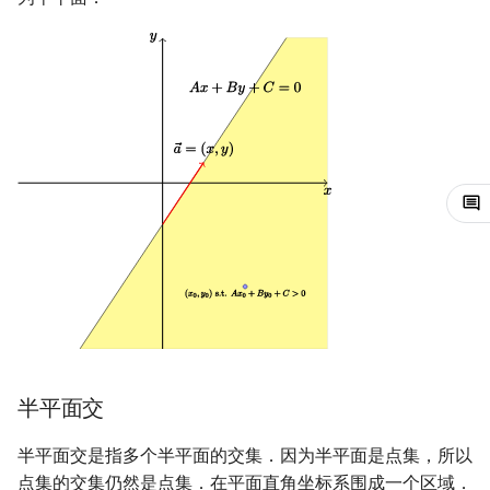
镜像站列表
Special Judge
Java 速成
前缀和 & 差分
IDA*
状压 DP
Boyer–Moore 算法
置换和排列
块状数据结构
拓扑排序
有限状态自动机
得到半平面交
Dev-C++
文件操作
Lambda 表达式
归并排序
裴蜀定理 & 一次不定方程
多项式多点求值|快速插值
贝尔数
线性基
AVL 树
虚树
致谢
Testlib
Java 进阶
二分
回溯法
数位 DP
Z 函数（扩展 KMP）
弧度制与坐标系
单调栈
最短路问题
计算理论基础
注意事项
CLion
pb_ds
堆排序
费马小定理 & 欧拉定理
多项式初等函数
伯努利数
线性映射
红黑树
树分治
Polygon
倍增
Dancing Links
插头 DP
AC 自动机
复数
单调队列
生成树问题
练习
字节顺序
Geany
编译优化
桶排序
模逆元
常系数齐次线性递推
Entringer Number
特征多项式
左偏红黑树
动态树分治
OJ 工具
构造
Alpha–Beta 剪枝
计数 DP
后缀数组 (SA)
数论
ST 表
斯坦纳树
约瑟夫问题
Xcode
希尔排序
线性同余方程
多项式平移|连续点值平移
Eulerian Number
对角化
AA 树
AHU 算法
LaTeX 入门
优化
动态 DP
后缀自动机 (SAM)
多项式与生成函数
树状数组
拆点
表达式求值
GUIDE
锦标赛排序
中国剩余定理
符号化方法
分拆数
Jordan标准型
树哈希
Git
概率 DP
后缀平衡树
组合数学
线段树
连通性相关
在一台机器上规划任务
Sublime Text
Tim 排序
升幂引理
Lagrange 反演
范德蒙德卷积
树上随机游走
DP 套 DP
广义后缀自动机
线性代数
划分树
环计数问题
主元素问题
CP Editor
排序相关 STL
阶乘取模
形式幂级数复合|复合逆
Pólya 计数
半平面交
DP 优化
后缀树
线性规划
二叉搜索树 & 平衡树
最小环
Garsia–Wachs 算法
Code::Blocks
排序应用
卢卡斯定理
普通生成函数
图论计数
半平面交是指多个半平面的交集．因为半平面是点集，所以
其它 DP 方法
Manacher
抽象代数
跳表
2-SAT
15-puzzle
同余方程
指数生成函数
点集的交集仍然是点集．在平面直角坐标系围成一个区域．