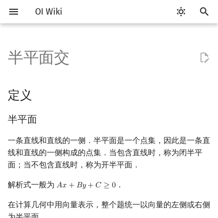
OI Wiki
键
入
半平面交
Getting Started
比赛相关简介
工具软件简介
语言基础简介
算法基础简介
搜索部分简介
动态规划部分简介
字符串部分简介
数学部分简介
数据结构部分简介
图论部分简介
定义
杂项简介
RMQ
OI 赛事与赛制
题型概述
读入、输出优化
Vim
评测工具简介
Testlib 简介
Hello, World!
C++ 标准库简介
类
复杂度简介
排序简介
DP 优化简介
后缀数组简介
数字系统简介
数论基础
多项式与生成函数简介
排列组合
线性代数简介
线性规划基础
基本概念
基本概念
博弈论简介
插值
并查集
堆简介
分块思想
线段树基础
二叉搜索树 & 平衡树
可持久化数据结构简介
线段树套线段树
Link Cut Tree
树基础
最短路
最小生成树
强连通分量
网络流简介
图匹配
离线算法简介
随机函数
以
开
关于本项目
赛事
代码编辑工具
C++ 基础
复杂度
DFS（搜索）
动态规划基础
字符串基础
布尔代数
栈
图论相关概念
离散化
并查集应用
半平面
ICPC/CCPC 赛事与赛制
交互题
分段打表
Emacs
Arbiter
通用
C++ 语法基础
STL 容器
命名空间
均摊复杂度
选择排序
单调队列/单调栈优化
最优原地后缀排序算法
进位制
模算术简介
代数基本定理
抽屉原理
向量
单纯形法
群论
条件概率与独立性
公平组合游戏
数值积分
并查集复杂度
二叉堆
块状数组
线段树合并 & 分裂
Treap
可持久化线段树
平衡树套线段树
全局平衡二叉树
树的直径
差分约束
最小树形图
双连通分量
最大流
二分图最大匹配
CDQ 分治
随机化技巧
定义
始
如何参与
题型
评测工具
C++ 标准库
枚举
BFS（搜索）
记忆化搜索
标准库
数字系统
队列
图的存储
双指针
括号序列
半平面交
常见错误
VS Code
Cena
Generator
变量
STL 算法
值类别
冒泡排序
斜率优化
平衡三进制
素数
快速傅里叶变换
容斥原理
内积和外积
环论
随机变量
零和游戏
高斯消元
配对堆
块状链表
李超线段树
Splay 树
可持久化块状数组
线段树套平衡树
Euler Tour Tree
树的中心
k 短路
最小直径生成树
割点和桥
最小割
二分图最大权匹配
整体二分
爬山算法
半平面
搜
OI Wiki 不是什么
学习路线
命令行
C++ 进阶
模拟
双向搜索
背包 DP
字符串匹配
位操作
链表
DFS（图论）
离线算法
线段树与离线询问
多边形的核
常见技巧
Atom
CCR Plus
Validator
运算
bitset
重载运算符
插入排序
四边形不等式优化
格雷码
最大公约数
快速数论变换
斐波那契数列
矩阵
域论
随机变量的数字特征
非公平组合游戏
牛顿迭代法
左偏树
树分块
猫树
WBLT
可持久化平衡树
树状数组套权值线段树
Top Tree
树的重心
同余最短路
圆方树
费用流
一般图最大匹配
莫队算法
模拟退火
索
一条直线和直线的一侧．半平面是一个点集，因此是一条直
线和直线的一侧构成的点集．当包含直线时，称为闭半平
格式手册
学习资源
命令行编译与调试
C++ 与其他常用语言的区别
递归 & 分治
启发式搜索
区间 DP
字符串哈希
二进制集合操作
哈希表
BFS（图论）
解法 - S&I 算法
分数规划
Eclipse
Lemon
Interactor
流程控制语句
string
引用
计数排序
Slope Trick 优化
欧拉函数
快速沃尔什变换
错位排列
初等变换
Schreier–Sims 算法
概率不等式
Sqrt Tree
区间最值操作 & 区间历史
替罪羊树
可持久化字典树
分块套树状数组
最近公共祖先
点/边连通度
上下界网络流
一般图最大权匹配
面；当不包含直线时，称为开半平面．
值
解析式一般为
．
数学符号表
技巧
编译器
Pascal 转 C++ 急救
贪心
A*
DAG 上的 DP
字典树 (Trie)
高精度计算
并查集
树上问题
随机化
极角排序
Notepad++
Checker
高级数据类型
pair
常量
基数排序
WQS 二分
筛法
Chirp Z 变换
卡特兰数
行列式
笛卡尔树
可持久化可并堆
树链剖分
Stoer–Wagner 算法
稳定匹配
𝐴
𝑥
+
𝐵
𝑦
+
𝐶
≥
0
A
x
+
B
y
+
C
≥
0
Kinetic Tournament Tree
在计算几何中用向量表示，整个题统一以向量的左侧或右侧
F.A.Q.
出题
WSL (Windows 10)
Python 速成
排序
迭代加深搜索
树形 DP
前缀函数与 KMP 算法
快速幂
堆
有向无环图
悬线法
维护单调队列
Kate
函数
新版 C++ 特性
快速排序
状态设计优化
分解质因数
多项式牛顿迭代
斯特林数
线性空间
Size Balanced Tree
树上启发式合并
为半平面．