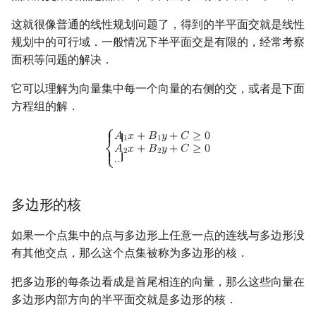
回文树
概率论
可持久化数据结构
欧拉图
Kahan 求和
二次剩余
这就很像普通的线性规划问题了，得到的半平面交就是线性
规划中的可行域．一般情况下半平面交是有限的，经常考察
序列自动机
博弈论
树套树
哈密顿图
珂朵莉树/颜色段均摊
阶 & 原根
面积等问题的解决．
最小表示法
数值算法
K-D Tree
二分图
空间优化简介
离散对数
它可以理解为向量集中每一个向量的右侧的交，或者是下面
方程组的解．
Lyndon 分解
序理论
动态树
平面图
高次剩余 & 单位根
{
A
1
x
+
B
1
y
+
C
≥
0
A
2
x
+
B
2
y
+
C
≥
0
⋯
⎧
𝐴
𝑥
+
𝐵
𝑦
+
𝐶
≥
0
{ {
1
1
𝐴
𝑥
+
𝐵
𝑦
+
𝐶
≥
0
2
2
Main–Lorentz 算法
杨氏矩阵
析合树
弦图
数论分块
⎨
{ {
⋯
⎩
拟阵
PQ 树
图的着色
狄利克雷卷积
多边形的核
Berlekamp–Massey 算法
手指树
网络流
莫比乌斯反演
如果一个点集中的点与多边形上任意一点的连线与多边形没
有其他交点，那么这个点集被称为多边形的核．
霍夫曼树
图的匹配
杜教筛
把多边形的每条边看成是首尾相连的向量，那么这些向量在
Prüfer 序列
Powerful Number 筛
多边形内部方向的半平面交就是多边形的核．