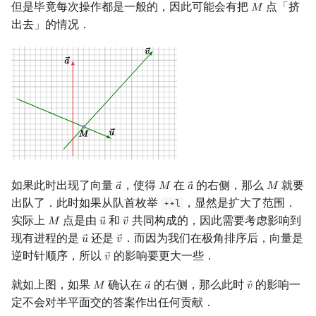
但是毕竟每次操作都是一般的，因此可能会有把
点「挤
𝑀
M
出去」的情况．
如果此时出现了向量
，使得
在
的右侧，那么
就要
𝑎
𝑀
𝑎
𝑀
a
→
M
a
→
M
出队了．此时如果从队首枚举
，显然是扩大了范围．
++l
实际上
点是由
和
共同构成的，因此需要考虑影响到
𝑀
𝑢
𝑣
M
u
→
v
→
现有进程的是
还是
．而因为我们在极角排序后，向量是
𝑢
𝑣
u
→
v
→
逆时针顺序，所以
的影响要更大一些．
𝑣
v
→
就如上图，如果
确认在
的右侧，那么此时
的影响一
𝑀
𝑎
𝑣
M
a
→
v
→
定不会对半平面交的答案作出任何贡献．