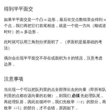
得到半平面交
如果半平面交是一个凸
边形，最后在交点数组里会得到
𝑛
𝑛
n
n
个点．我们再把它们首尾相连，就是一个统一方向（顺或逆
时针）的
多边形．
𝑛
n
此时就可以用三角剖分求面积了．（求面积是最基础的考
法）
偶尔会出现半平面交不存在或面积为 0 的情况，注意考虑
边界．
注意事项
当出现一个可以把队列里的点全部弹出去的向量（即所有队
列里的点都在该向量的右侧），则我们
必须
先处理队尾，
再处理队首．因此在循环中，我们先枚举
的部分，再
--r;
枚举
的部分，才不会错．原因如下．
++l;