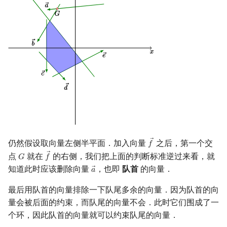
仍然假设取向量左侧半平面．加入向量
之后，第一个交
𝑓
f
→
点
就在
的右侧，我们把上面的判断标准逆过来看，就
𝐺
𝑓
G
f
→
知道此时应该删除向量
，也即
队首
的向量．
𝑎
a
→
最后用队首的向量排除一下队尾多余的向量．因为队首的向
量会被后面的约束，而队尾的向量不会．此时它们围成了一
个环，因此队首的向量就可以约束队尾的向量．