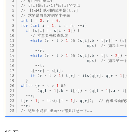
 3
// q[]是向量队列
 4
// t[i]是s[i-1]与s[i]的交点
 5
// 【码风】队列的范围是(l,r]
 6
// 求的是向量左侧的半平面
 7
int
l
=
0
,
r
=
0
;
 8
for
(
int
i
=
1
;
i
<=
n
;
++
i
)
 9
if
(
s
[
i
]
!=
s
[
i
-
1
])
{
10
// 注意要先检查队尾
11
while
(
r
-
l
>
1
&&
(
s
[
i
].
b
-
t
[
r
])
*
(
s
[
i
]
12
eps
)
// 如果上一个
13
--
r
;
14
while
(
r
-
l
>
1
&&
(
s
[
i
].
b
-
t
[
l
+
2
])
*
(
15
eps
)
// 如果第一个
16
++
l
;
17
q
[
++
r
]
=
s
[
i
];
18
if
(
r
-
l
>
1
)
t
[
r
]
=
its
(
q
[
r
],
q
[
r
-
1
]);
19
}
20
while
(
r
-
l
>
1
&&
21
(
q
[
l
+
1
].
b
-
t
[
r
])
*
(
q
[
l
+
1
].
a
-
t
[
r
]
22
--
r
;
23
t
[
r
+
1
]
=
its
(
q
[
l
+
1
],
q
[
r
]);
// 再求出新的交
24
++
r
;
25
// 这里不能在t里面++r需要注意一下……