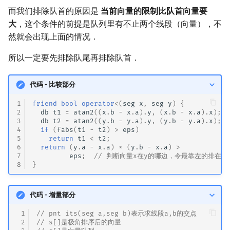
而我们排除队首的原因是
当前向量的限制比队首向量要
大
，这个条件的前提是队列里有不止两个线段（向量），不
然就会出现上面的情况．
所以一定要先排除队尾再排除队首．
代码 - 比较部分
1
friend
bool
operator
<
(
seg
x
,
seg
y
)
{
2
db
t1
=
atan2
((
x
.
b
-
x
.
a
).
y
,
(
x
.
b
-
x
.
a
).
x
);
3
db
t2
=
atan2
((
y
.
b
-
y
.
a
).
y
,
(
y
.
b
-
y
.
a
).
x
);
4
if
(
fabs
(
t1
-
t2
)
>
eps
)
5
return
t1
<
t2
;
6
return
(
y
.
a
-
x
.
a
)
*
(
y
.
b
-
x
.
a
)
>
7
eps
;
// 判断向量x在y的哪边，令最靠左的排在最
8
}
代码 - 增量部分
 1
// pnt its(seg a,seg b)表示求线段a,b的交点
 2
// s[]是极角排序后的向量