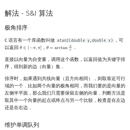
矩阵树定理
Min_25 筛
解法 - S&I 算法
LGV 引理
洲阁筛
极角排序
最大团搜索算法
类欧几里德算法
C 语言有一个库函数叫做
，可
atan2(double y,double x)
𝑦
以返回
，
．
支配树
Meissel–Lehmer 算法
𝜃
∈
(
−
𝜋
,
𝜋
]
𝜃
=
a
r
c
t
a
n
θ
∈
(
−
π
,
π
]
θ
=
arctan
y
x
𝑥
直接以向量为自变量，调用这个函数，以返回值为关键字排
图上随机游走
连分数
序，得到新的边（向量）集．
Stern–Brocot 树与 Farey
排序时，如果遇到共线向量（且方向相同），则取靠近可行
域的一个．比如两个向量的极角相同，而我们要的是向量的
二次域
左侧半平面，那么我们只需要保留左侧的向量．判断方法是
取其中一个向量的起点或终点与另一个比较，检查是在左边
Pell 方程
还是在右边．
维护单调队列