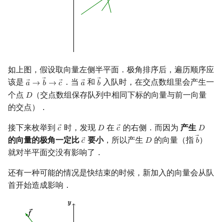
如上图，假设取向量左侧半平面．极角排序后，遍历顺序应
该是
．当
和
入队时，在交点数组里会产生一
𝑎
→
𝑏
→
𝑐
𝑎
𝑏
a
→
→
b
→
→
c
→
a
→
b
→
个点
（交点数组保存队列中相同下标的向量与前一向量
𝐷
D
的交点）．
接下来枚举到
时，发现
在
的右侧．而因为
产生
𝑐
𝐷
𝑐
𝐷
c
→
D
c
→
D
的向量的极角一定比
要小
，所以产生
的向量（指
）
𝑐
𝐷
𝑏
c
→
D
b
→
就对半平面交没有影响了．
还有一种可能的情况是快结束的时候，新加入的向量会从队
首开始造成影响．