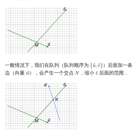
一般情况下，我们在队列（队列顺序为
）后面加一条
{
𝑢
,
𝑣
}
{
u
→
,
v
→
}
边（向量
），会产生一个交点
，缩小
后面的范围．
𝑤
𝑁
𝑣
w
→
N
v
→