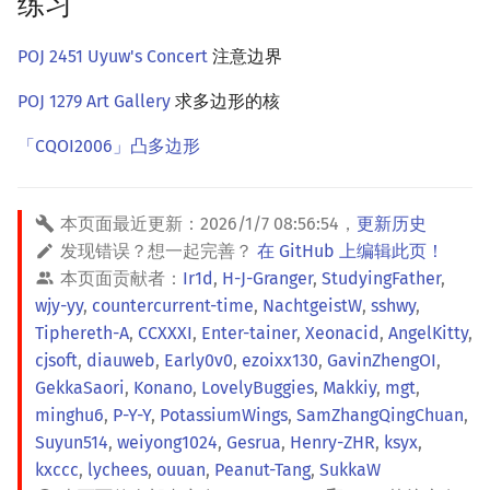
练习
POJ 2451 Uyuw's Concert
注意边界
POJ 1279 Art Gallery
求多边形的核
「CQOI2006」凸多边形
本页面最近更新：
2026/1/7 08:56:54
，
更新历史
发现错误？想一起完善？
在 GitHub 上编辑此页！
本页面贡献者：
Ir1d
,
H-J-Granger
,
StudyingFather
,
wjy-yy
,
countercurrent-time
,
NachtgeistW
,
sshwy
,
Tiphereth-A
,
CCXXXI
,
Enter-tainer
,
Xeonacid
,
AngelKitty
,
cjsoft
,
diauweb
,
Early0v0
,
ezoixx130
,
GavinZhengOI
,
GekkaSaori
,
Konano
,
LovelyBuggies
,
Makkiy
,
mgt
,
minghu6
,
P-Y-Y
,
PotassiumWings
,
SamZhangQingChuan
,
Suyun514
,
weiyong1024
,
Gesrua
,
Henry-ZHR
,
ksyx
,
kxccc
,
lychees
,
ouuan
,
Peanut-Tang
,
SukkaW