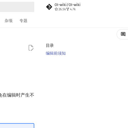
OI-wiki/OI-wiki
26.5k
4.7k
搜索
杂项
专题
目录
编辑前须知
免在编辑时产生不