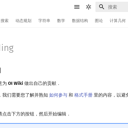
键入以开始
搜索
动态规划
字符串
数学
数据结构
图论
计算几何
ding
知
意为
OI Wiki
做出自己的贡献．
，我们需要您了解并熟知
如何参与
和
格式手册
里的内容，以避
请点击下方的按钮，然后开始编辑．