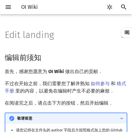
OI Wiki
键
入
Edit landing
Getting Started
比赛相关简介
工具软件简介
语言基础简介
算法基础简介
搜索部分简介
动态规划部分简介
字符串部分简介
数学部分简介
数据结构部分简介
图论部分简介
计算几何部分简介
杂项简介
RMQ
OI 赛事与赛制
题型概述
读入、输出优化
Vim
评测工具简介
Testlib 简介
Hello, World!
C++ 标准库简介
类
复杂度简介
排序简介
DP 优化简介
后缀数组简介
数字系统简介
数论基础
多项式与生成函数简介
排列组合
线性代数简介
线性规划基础
基本概念
基本概念
博弈论简介
插值
并查集
堆简介
分块思想
线段树基础
二叉搜索树 & 平衡树
可持久化数据结构简介
线段树套线段树
Link Cut Tree
树基础
最短路
最小生成树
强连通分量
网络流简介
图匹配
离线算法简介
随机函数
以
开
关于本项目
赛事
代码编辑工具
C++ 基础
复杂度
DFS（搜索）
动态规划基础
字符串基础
布尔代数
栈
图论相关概念
二维计算几何基础
离散化
并查集应用
ICPC/CCPC 赛事与赛制
交互题
分段打表
Emacs
Arbiter
通用
C++ 语法基础
STL 容器
命名空间
均摊复杂度
选择排序
单调队列/单调栈优化
最优原地后缀排序算法
进位制
模算术简介
代数基本定理
抽屉原理
向量
单纯形法
群论
条件概率与独立性
公平组合游戏
数值积分
并查集复杂度
二叉堆
块状数组
线段树合并 & 分裂
Treap
可持久化线段树
平衡树套线段树
全局平衡二叉树
树的直径
差分约束
最小树形图
双连通分量
最大流
二分图最大匹配
CDQ 分治
随机化技巧
编辑前须知
始
如何参与
题型
评测工具
C++ 标准库
枚举
BFS（搜索）
记忆化搜索
标准库
数字系统
队列
图的存储
三维计算几何基础
双指针
括号序列
常见错误
VS Code
Cena
Generator
变量
STL 算法
值类别
冒泡排序
斜率优化
平衡三进制
素数
快速傅里叶变换
容斥原理
内积和外积
环论
随机变量
零和游戏
高斯消元
配对堆
块状链表
李超线段树
Splay 树
可持久化块状数组
线段树套平衡树
Euler Tour Tree
树的中心
k 短路
最小直径生成树
割点和桥
最小割
二分图最大权匹配
整体二分
爬山算法
首先，感谢您愿意为
OI Wiki
做出自己的贡献．
搜
OI Wiki 不是什么
学习路线
命令行
C++ 进阶
模拟
双向搜索
背包 DP
字符串匹配
位操作
链表
DFS（图论）
距离
离线算法
线段树与离线询问
常见技巧
Atom
CCR Plus
Validator
运算
bitset
重载运算符
插入排序
四边形不等式优化
格雷码
最大公约数
快速数论变换
斐波那契数列
矩阵
域论
随机变量的数字特征
非公平组合游戏
牛顿迭代法
左偏树
树分块
猫树
WBLT
可持久化平衡树
树状数组套权值线段树
Top Tree
树的重心
同余最短路
圆方树
费用流
一般图最大匹配
莫队算法
模拟退火
索
不过在开始之前，我们需要您了解并熟知
如何参与
和
格式
手册
里的内容，以避免在编辑时产生不必要的麻烦．
格式手册
学习资源
命令行编译与调试
C++ 与其他常用语言的区别
递归 & 分治
启发式搜索
区间 DP
字符串哈希
二进制集合操作
哈希表
BFS（图论）
Pick 定理
分数规划
Eclipse
Lemon
Interactor
流程控制语句
string
引用
计数排序
Slope Trick 优化
欧拉函数
快速沃尔什变换
错位排列
初等变换
Schreier–Sims 算法
概率不等式
Sqrt Tree
区间最值操作 & 区间历史
替罪羊树
可持久化字典树
分块套树状数组
最近公共祖先
点/边连通度
上下界网络流
一般图最大权匹配
在阅读完之后，请点击下方的按钮，然后开始编辑．
值
数学符号表
技巧
编译器
Pascal 转 C++ 急救
贪心
A*
DAG 上的 DP
字典树 (Trie)
高精度计算
并查集
树上问题
三角剖分
随机化
Notepad++
Checker
高级数据类型
pair
常量
基数排序
WQS 二分
筛法
Chirp Z 变换
卡特兰数
行列式
笛卡尔树
可持久化可并堆
树链剖分
Stoer–Wagner 算法
稳定匹配
敬请留意
Kinetic Tournament Tree
F.A.Q.
出题
WSL (Windows 10)
Python 速成
排序
迭代加深搜索
树形 DP
前缀函数与 KMP 算法
快速幂
堆
有向无环图
凸包
悬线法
Kate
函数
新版 C++ 特性
快速排序
状态设计优化
分解质因数
多项式牛顿迭代
斯特林数
线性空间
Size Balanced Tree
树上启发式合并
请您记得在文件头的 author 字段后方按照格式加上您的 GitHub