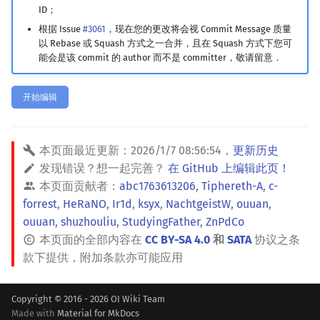
ID；
镜像站列表
Special Judge
Java 速成
前缀和 & 差分
IDA*
状压 DP
Boyer–Moore 算法
置换和排列
块状数据结构
拓扑排序
扫描线
有限状态自动机
Dev-C++
文件操作
Lambda 表达式
归并排序
裴蜀定理 & 一次不定方程
多项式多点求值|快速插值
贝尔数
线性基
AVL 树
虚树
根据 Issue
#3061
，现在您的更改将会视 Commit Message 质量
以 Rebase 或 Squash 方式之一合并，且在 Squash 方式下您可
致谢
Testlib
Java 进阶
二分
回溯法
数位 DP
Z 函数（扩展 KMP）
弧度制与坐标系
单调栈
最短路问题
旋转卡壳
计算理论基础
CLion
pb_ds
堆排序
费马小定理 & 欧拉定理
多项式初等函数
伯努利数
线性映射
红黑树
树分治
能会是该 commit 的 author 而不是 committer，敬请留意．
Polygon
倍增
Dancing Links
插头 DP
AC 自动机
复数
单调队列
生成树问题
半平面交
字节顺序
Geany
编译优化
桶排序
模逆元
常系数齐次线性递推
Entringer Number
特征多项式
左偏红黑树
动态树分治
开始编辑
OJ 工具
构造
Alpha–Beta 剪枝
计数 DP
后缀数组 (SA)
数论
ST 表
斯坦纳树
平面最近点对
约瑟夫问题
Xcode
希尔排序
线性同余方程
多项式平移|连续点值平移
Eulerian Number
对角化
AA 树
AHU 算法
本页面最近更新：
2026/1/7 08:56:54
，
更新历史
LaTeX 入门
优化
动态 DP
后缀自动机 (SAM)
多项式与生成函数
树状数组
拆点
随机增量法
表达式求值
GUIDE
锦标赛排序
中国剩余定理
符号化方法
分拆数
Jordan标准型
树哈希
发现错误？想一起完善？
在 GitHub 上编辑此页！
本页面贡献者：
abc1763613206
,
Tiphereth-A
,
c-
Git
概率 DP
后缀平衡树
组合数学
线段树
连通性相关
反演变换
在一台机器上规划任务
Sublime Text
Tim 排序
升幂引理
Lagrange 反演
范德蒙德卷积
树上随机游走
forrest
,
HeRaNO
,
Ir1d
,
ksyx
,
NachtgeistW
,
ouuan
,
ouuan
,
shuzhouliu
,
StudyingFather
,
ZnPdCo
DP 套 DP
广义后缀自动机
线性代数
划分树
环计数问题
计算几何杂项
主元素问题
CP Editor
排序相关 STL
阶乘取模
形式幂级数复合|复合逆
Pólya 计数
本页面的全部内容在
CC BY-SA 4.0
和
SATA
协议之条
款下提供，附加条款亦可能应用
DP 优化
后缀树
线性规划
二叉搜索树 & 平衡树
最小环
Garsia–Wachs 算法
Code::Blocks
排序应用
卢卡斯定理
普通生成函数
图论计数
Copyright © 2016 - 2026 OI Wiki Team
其它 DP 方法
Manacher
抽象代数
跳表
2-SAT
15-puzzle
同余方程
指数生成函数
Made with
Material for MkDocs