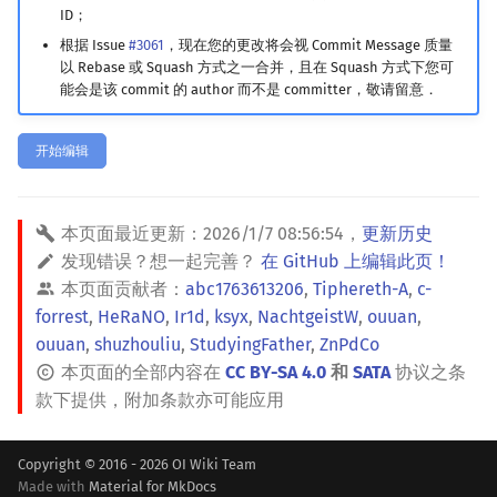
ID；
镜像站列表
Special Judge
Java 速成
前缀和 & 差分
IDA*
状压 DP
Boyer–Moore 算法
置换和排列
块状数据结构
拓扑排序
扫描线
有限状态自动机
Dev-C++
文件操作
Lambda 表达式
归并排序
裴蜀定理 & 一次不定方程
多项式多点求值|快速插值
贝尔数
线性基
AVL 树
虚树
根据 Issue
#3061
，现在您的更改将会视 Commit Message 质量
以 Rebase 或 Squash 方式之一合并，且在 Squash 方式下您可
致谢
Testlib
Java 进阶
二分
回溯法
数位 DP
Z 函数（扩展 KMP）
弧度制与坐标系
单调栈
最短路问题
旋转卡壳
计算理论基础
CLion
pb_ds
堆排序
费马小定理 & 欧拉定理
多项式初等函数
伯努利数
线性映射
红黑树
树分治
能会是该 commit 的 author 而不是 committer，敬请留意．
Polygon
倍增
Dancing Links
插头 DP
AC 自动机
复数
单调队列
生成树问题
半平面交
字节顺序
Geany
编译优化
桶排序
模逆元
常系数齐次线性递推
Entringer Number
特征多项式
左偏红黑树
动态树分治
开始编辑
OJ 工具
构造
Alpha–Beta 剪枝
计数 DP
后缀数组 (SA)
数论
ST 表
斯坦纳树
平面最近点对
约瑟夫问题
Xcode
希尔排序
线性同余方程
多项式平移|连续点值平移
Eulerian Number
对角化
AA 树
AHU 算法
本页面最近更新：
2026/1/7 08:56:54
，
更新历史
LaTeX 入门
优化
动态 DP
后缀自动机 (SAM)
多项式与生成函数
树状数组
拆点
随机增量法
表达式求值
GUIDE
锦标赛排序
中国剩余定理
符号化方法
分拆数
Jordan标准型
树哈希
发现错误？想一起完善？
在 GitHub 上编辑此页！
本页面贡献者：
abc1763613206
,
Tiphereth-A
,
c-
Git
概率 DP
后缀平衡树
组合数学
线段树
连通性相关
反演变换
在一台机器上规划任务
Sublime Text
Tim 排序
升幂引理
Lagrange 反演
范德蒙德卷积
树上随机游走
forrest
,
HeRaNO
,
Ir1d
,
ksyx
,
NachtgeistW
,
ouuan
,
ouuan
,
shuzhouliu
,
StudyingFather
,
ZnPdCo
DP 套 DP
广义后缀自动机
线性代数
划分树
环计数问题
计算几何杂项
主元素问题
CP Editor
排序相关 STL
阶乘取模
形式幂级数复合|复合逆
Pólya 计数
本页面的全部内容在
CC BY-SA 4.0
和
SATA
协议之条
款下提供，附加条款亦可能应用
DP 优化
后缀树
线性规划
二叉搜索树 & 平衡树
最小环
Garsia–Wachs 算法
Code::Blocks
排序应用
卢卡斯定理
普通生成函数
图论计数
Copyright © 2016 - 2026 OI Wiki Team
其它 DP 方法
Manacher
抽象代数
跳表
2-SAT
15-puzzle
同余方程
指数生成函数
Made with
Material for MkDocs