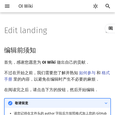
OI Wiki
键
入
Edit landing
Getting Started
比赛相关简介
工具软件简介
语言基础简介
算法基础简介
搜索部分简介
动态规划部分简介
字符串部分简介
数学部分简介
数据结构部分简介
图论部分简介
计算几何部分简介
杂项简介
RMQ
OI 赛事与赛制
题型概述
读入、输出优化
Vim
评测工具简介
Testlib 简介
Hello, World!
C++ 标准库简介
类
复杂度简介
排序简介
DP 优化简介
后缀数组简介
数字系统简介
数论基础
多项式与生成函数简介
排列组合
线性代数简介
线性规划基础
基本概念
基本概念
博弈论简介
插值
并查集
堆简介
分块思想
线段树基础
二叉搜索树 & 平衡树
可持久化数据结构简介
线段树套线段树
Link Cut Tree
树基础
最短路
最小生成树
强连通分量
网络流简介
图匹配
离线算法简介
随机函数
以
开
关于本项目
赛事
代码编辑工具
C++ 基础
复杂度
DFS（搜索）
动态规划基础
字符串基础
布尔代数
栈
图论相关概念
二维计算几何基础
离散化
并查集应用
ICPC/CCPC 赛事与赛制
交互题
分段打表
Emacs
Arbiter
通用
C++ 语法基础
STL 容器
命名空间
均摊复杂度
选择排序
单调队列/单调栈优化
最优原地后缀排序算法
进位制
模算术简介
代数基本定理
抽屉原理
向量
单纯形法
群论
条件概率与独立性
公平组合游戏
数值积分
并查集复杂度
二叉堆
块状数组
线段树合并 & 分裂
Treap
可持久化线段树
平衡树套线段树
全局平衡二叉树
树的直径
差分约束
最小树形图
双连通分量
最大流
二分图最大匹配
CDQ 分治
随机化技巧
编辑前须知
始
如何参与
题型
评测工具
C++ 标准库
枚举
BFS（搜索）
记忆化搜索
标准库
数字系统
队列
图的存储
三维计算几何基础
双指针
括号序列
常见错误
VS Code
Cena
Generator
变量
STL 算法
值类别
冒泡排序
斜率优化
平衡三进制
素数
快速傅里叶变换
容斥原理
内积和外积
环论
随机变量
零和游戏
高斯消元
配对堆
块状链表
李超线段树
Splay 树
可持久化块状数组
线段树套平衡树
Euler Tour Tree
树的中心
k 短路
最小直径生成树
割点和桥
最小割
二分图最大权匹配
整体二分
爬山算法
首先，感谢您愿意为
OI Wiki
做出自己的贡献．
搜
OI Wiki 不是什么
学习路线
命令行
C++ 进阶
模拟
双向搜索
背包 DP
字符串匹配
位操作
链表
DFS（图论）
距离
离线算法
线段树与离线询问
常见技巧
Atom
CCR Plus
Validator
运算
bitset
重载运算符
插入排序
四边形不等式优化
格雷码
最大公约数
快速数论变换
斐波那契数列
矩阵
域论
随机变量的数字特征
非公平组合游戏
牛顿迭代法
左偏树
树分块
猫树
WBLT
可持久化平衡树
树状数组套权值线段树
Top Tree
树的重心
同余最短路
圆方树
费用流
一般图最大匹配
莫队算法
模拟退火
索
不过在开始之前，我们需要您了解并熟知
如何参与
和
格式
手册
里的内容，以避免在编辑时产生不必要的麻烦．
格式手册
学习资源
命令行编译与调试
C++ 与其他常用语言的区别
递归 & 分治
启发式搜索
区间 DP
字符串哈希
二进制集合操作
哈希表
BFS（图论）
Pick 定理
分数规划
Eclipse
Lemon
Interactor
流程控制语句
string
引用
计数排序
Slope Trick 优化
欧拉函数
快速沃尔什变换
错位排列
初等变换
Schreier–Sims 算法
概率不等式
Sqrt Tree
区间最值操作 & 区间历史
替罪羊树
可持久化字典树
分块套树状数组
最近公共祖先
点/边连通度
上下界网络流
一般图最大权匹配
在阅读完之后，请点击下方的按钮，然后开始编辑．
值
数学符号表
技巧
编译器
Pascal 转 C++ 急救
贪心
A*
DAG 上的 DP
字典树 (Trie)
高精度计算
并查集
树上问题
三角剖分
随机化
Notepad++
Checker
高级数据类型
pair
常量
基数排序
WQS 二分
筛法
Chirp Z 变换
卡特兰数
行列式
笛卡尔树
可持久化可并堆
树链剖分
Stoer–Wagner 算法
稳定匹配
敬请留意
Kinetic Tournament Tree
F.A.Q.
出题
WSL (Windows 10)
Python 速成
排序
迭代加深搜索
树形 DP
前缀函数与 KMP 算法
快速幂
堆
有向无环图
凸包
悬线法
Kate
函数
新版 C++ 特性
快速排序
状态设计优化
分解质因数
多项式牛顿迭代
斯特林数
线性空间
Size Balanced Tree
树上启发式合并
请您记得在文件头的 author 字段后方按照格式加上您的 GitHub