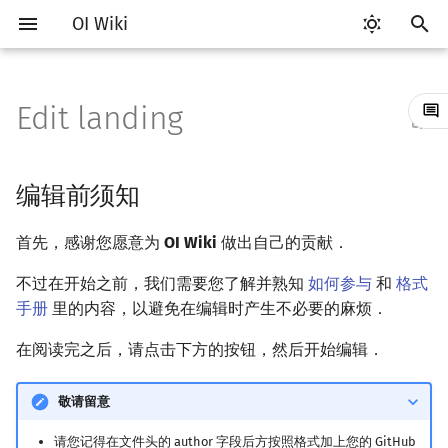
OI Wiki
键
入
Edit landing
Getting Started
比赛相关简介
工具软件简介
语言基础简介
算法基础简介
搜索部分简介
动态规划部分简介
字符串部分简介
数学部分简介
数据结构部分简介
图论部分简介
计算几何部分简介
杂项简介
RMQ
OI 赛事与赛制
题型概述
读入、输出优化
Vim
评测工具简介
Testlib 简介
Hello, World!
C++ 标准库简介
类
复杂度简介
排序简介
DP 优化简介
后缀数组简介
数字系统简介
数论基础
多项式与生成函数简介
排列组合
线性代数简介
线性规划基础
基本概念
基本概念
博弈论简介
插值
并查集
堆简介
分块思想
线段树基础
二叉搜索树 & 平衡树
可持久化数据结构简介
线段树套线段树
Link Cut Tree
树基础
最短路
最小生成树
强连通分量
网络流简介
图匹配
离线算法简介
随机函数
以
开
关于本项目
赛事
代码编辑工具
C++ 基础
复杂度
DFS（搜索）
动态规划基础
字符串基础
布尔代数
栈
图论相关概念
二维计算几何基础
离散化
并查集应用
ICPC/CCPC 赛事与赛制
交互题
分段打表
Emacs
Arbiter
通用
C++ 语法基础
STL 容器
命名空间
均摊复杂度
选择排序
单调队列/单调栈优化
最优原地后缀排序算法
进位制
模算术简介
代数基本定理
抽屉原理
向量
单纯形法
群论
条件概率与独立性
公平组合游戏
数值积分
并查集复杂度
二叉堆
块状数组
线段树合并 & 分裂
Treap
可持久化线段树
平衡树套线段树
全局平衡二叉树
树的直径
差分约束
最小树形图
双连通分量
最大流
二分图最大匹配
CDQ 分治
随机化技巧
编辑前须知
始
如何参与
题型
评测工具
C++ 标准库
枚举
BFS（搜索）
记忆化搜索
标准库
数字系统
队列
图的存储
三维计算几何基础
双指针
括号序列
常见错误
VS Code
Cena
Generator
变量
STL 算法
值类别
冒泡排序
斜率优化
平衡三进制
素数
快速傅里叶变换
容斥原理
内积和外积
环论
随机变量
零和游戏
高斯消元
配对堆
块状链表
李超线段树
Splay 树
可持久化块状数组
线段树套平衡树
Euler Tour Tree
树的中心
k 短路
最小直径生成树
割点和桥
最小割
二分图最大权匹配
整体二分
爬山算法
首先，感谢您愿意为
OI Wiki
做出自己的贡献．
搜
OI Wiki 不是什么
学习路线
命令行
C++ 进阶
模拟
双向搜索
背包 DP
字符串匹配
位操作
链表
DFS（图论）
距离
离线算法
线段树与离线询问
常见技巧
Atom
CCR Plus
Validator
运算
bitset
重载运算符
插入排序
四边形不等式优化
格雷码
最大公约数
快速数论变换
斐波那契数列
矩阵
域论
随机变量的数字特征
非公平组合游戏
牛顿迭代法
左偏树
树分块
猫树
WBLT
可持久化平衡树
树状数组套权值线段树
Top Tree
树的重心
同余最短路
圆方树
费用流
一般图最大匹配
莫队算法
模拟退火
索
不过在开始之前，我们需要您了解并熟知
如何参与
和
格式
手册
里的内容，以避免在编辑时产生不必要的麻烦．
格式手册
学习资源
命令行编译与调试
C++ 与其他常用语言的区别
递归 & 分治
启发式搜索
区间 DP
字符串哈希
二进制集合操作
哈希表
BFS（图论）
Pick 定理
分数规划
Eclipse
Lemon
Interactor
流程控制语句
string
引用
计数排序
Slope Trick 优化
欧拉函数
快速沃尔什变换
错位排列
初等变换
Schreier–Sims 算法
概率不等式
Sqrt Tree
区间最值操作 & 区间历史
替罪羊树
可持久化字典树
分块套树状数组
最近公共祖先
点/边连通度
上下界网络流
一般图最大权匹配
在阅读完之后，请点击下方的按钮，然后开始编辑．
值
数学符号表
技巧
编译器
Pascal 转 C++ 急救
贪心
A*
DAG 上的 DP
字典树 (Trie)
高精度计算
并查集
树上问题
三角剖分
随机化
Notepad++
Checker
高级数据类型
pair
常量
基数排序
WQS 二分
筛法
Chirp Z 变换
卡特兰数
行列式
笛卡尔树
可持久化可并堆
树链剖分
Stoer–Wagner 算法
稳定匹配
敬请留意
Kinetic Tournament Tree
F.A.Q.
出题
WSL (Windows 10)
Python 速成
排序
迭代加深搜索
树形 DP
前缀函数与 KMP 算法
快速幂
堆
有向无环图
凸包
悬线法
Kate
函数
新版 C++ 特性
快速排序
状态设计优化
分解质因数
多项式牛顿迭代
斯特林数
线性空间
Size Balanced Tree
树上启发式合并
请您记得在文件头的 author 字段后方按照格式加上您的 GitHub