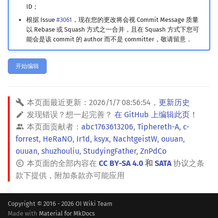
ID；
镜像站列表
Special Judge
Java 速成
前缀和 & 差分
IDA*
状压 DP
Boyer–Moore 算法
置换和排列
块状数据结构
拓扑排序
扫描线
有限状态自动机
Dev-C++
文件操作
Lambda 表达式
归并排序
裴蜀定理 & 一次不定方程
多项式多点求值|快速插值
贝尔数
线性基
AVL 树
虚树
根据 Issue
#3061
，现在您的更改将会视 Commit Message 质量
以 Rebase 或 Squash 方式之一合并，且在 Squash 方式下您可
致谢
Testlib
Java 进阶
二分
回溯法
数位 DP
Z 函数（扩展 KMP）
弧度制与坐标系
单调栈
最短路问题
旋转卡壳
计算理论基础
CLion
pb_ds
堆排序
费马小定理 & 欧拉定理
多项式初等函数
伯努利数
线性映射
红黑树
树分治
能会是该 commit 的 author 而不是 committer，敬请留意．
Polygon
倍增
Dancing Links
插头 DP
AC 自动机
复数
单调队列
生成树问题
半平面交
字节顺序
Geany
编译优化
桶排序
模逆元
常系数齐次线性递推
Entringer Number
特征多项式
左偏红黑树
动态树分治
开始编辑
OJ 工具
构造
Alpha–Beta 剪枝
计数 DP
后缀数组 (SA)
数论
ST 表
斯坦纳树
平面最近点对
约瑟夫问题
Xcode
希尔排序
线性同余方程
多项式平移|连续点值平移
Eulerian Number
对角化
AA 树
AHU 算法
本页面最近更新：
2026/1/7 08:56:54
，
更新历史
LaTeX 入门
优化
动态 DP
后缀自动机 (SAM)
多项式与生成函数
树状数组
拆点
随机增量法
表达式求值
GUIDE
锦标赛排序
中国剩余定理
符号化方法
分拆数
Jordan标准型
树哈希
发现错误？想一起完善？
在 GitHub 上编辑此页！
本页面贡献者：
abc1763613206
,
Tiphereth-A
,
c-
Git
概率 DP
后缀平衡树
组合数学
线段树
连通性相关
反演变换
在一台机器上规划任务
Sublime Text
Tim 排序
升幂引理
Lagrange 反演
范德蒙德卷积
树上随机游走
forrest
,
HeRaNO
,
Ir1d
,
ksyx
,
NachtgeistW
,
ouuan
,
ouuan
,
shuzhouliu
,
StudyingFather
,
ZnPdCo
DP 套 DP
广义后缀自动机
线性代数
划分树
环计数问题
计算几何杂项
主元素问题
CP Editor
排序相关 STL
阶乘取模
形式幂级数复合|复合逆
Pólya 计数
本页面的全部内容在
CC BY-SA 4.0
和
SATA
协议之条
款下提供，附加条款亦可能应用
DP 优化
后缀树
线性规划
二叉搜索树 & 平衡树
最小环
Garsia–Wachs 算法
Code::Blocks
排序应用
卢卡斯定理
普通生成函数
图论计数
Copyright © 2016 - 2026 OI Wiki Team
其它 DP 方法
Manacher
抽象代数
跳表
2-SAT
15-puzzle
同余方程
指数生成函数
Made with
Material for MkDocs