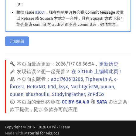
ID；
镜像站列表
Special Judge
Java 速成
前缀和 & 差分
IDA*
状压 DP
Boyer–Moore 算法
置换和排列
块状数据结构
拓扑排序
扫描线
有限状态自动机
Dev-C++
文件操作
Lambda 表达式
归并排序
裴蜀定理 & 一次不定方程
多项式多点求值|快速插值
贝尔数
线性基
AVL 树
虚树
根据 Issue
#3061
，现在您的更改将会视 Commit Message 质量
以 Rebase 或 Squash 方式之一合并，且在 Squash 方式下您可
致谢
Testlib
Java 进阶
二分
回溯法
数位 DP
Z 函数（扩展 KMP）
弧度制与坐标系
单调栈
最短路问题
旋转卡壳
计算理论基础
CLion
pb_ds
堆排序
费马小定理 & 欧拉定理
多项式初等函数
伯努利数
线性映射
红黑树
树分治
能会是该 commit 的 author 而不是 committer，敬请留意．
Polygon
倍增
Dancing Links
插头 DP
AC 自动机
复数
单调队列
生成树问题
半平面交
字节顺序
Geany
编译优化
桶排序
模逆元
常系数齐次线性递推
Entringer Number
特征多项式
左偏红黑树
动态树分治
开始编辑
OJ 工具
构造
Alpha–Beta 剪枝
计数 DP
后缀数组 (SA)
数论
ST 表
斯坦纳树
平面最近点对
约瑟夫问题
Xcode
希尔排序
线性同余方程
多项式平移|连续点值平移
Eulerian Number
对角化
AA 树
AHU 算法
本页面最近更新：
2026/1/7 08:56:54
，
更新历史
LaTeX 入门
优化
动态 DP
后缀自动机 (SAM)
多项式与生成函数
树状数组
拆点
随机增量法
表达式求值
GUIDE
锦标赛排序
中国剩余定理
符号化方法
分拆数
Jordan标准型
树哈希
发现错误？想一起完善？
在 GitHub 上编辑此页！
本页面贡献者：
abc1763613206
,
Tiphereth-A
,
c-
Git
概率 DP
后缀平衡树
组合数学
线段树
连通性相关
反演变换
在一台机器上规划任务
Sublime Text
Tim 排序
升幂引理
Lagrange 反演
范德蒙德卷积
树上随机游走
forrest
,
HeRaNO
,
Ir1d
,
ksyx
,
NachtgeistW
,
ouuan
,
ouuan
,
shuzhouliu
,
StudyingFather
,
ZnPdCo
DP 套 DP
广义后缀自动机
线性代数
划分树
环计数问题
计算几何杂项
主元素问题
CP Editor
排序相关 STL
阶乘取模
形式幂级数复合|复合逆
Pólya 计数
本页面的全部内容在
CC BY-SA 4.0
和
SATA
协议之条
款下提供，附加条款亦可能应用
DP 优化
后缀树
线性规划
二叉搜索树 & 平衡树
最小环
Garsia–Wachs 算法
Code::Blocks
排序应用
卢卡斯定理
普通生成函数
图论计数
Copyright © 2016 - 2026 OI Wiki Team
其它 DP 方法
Manacher
抽象代数
跳表
2-SAT
15-puzzle
同余方程
指数生成函数
Made with
Material for MkDocs