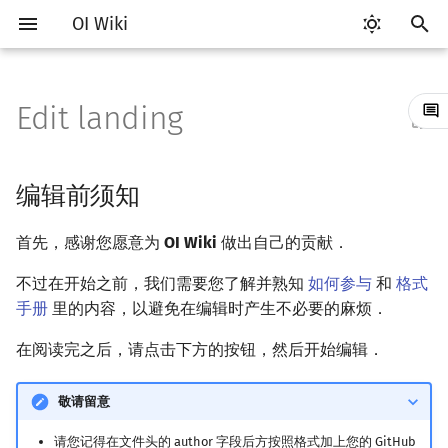
OI Wiki
键
入
Edit landing
Getting Started
比赛相关简介
工具软件简介
语言基础简介
算法基础简介
搜索部分简介
动态规划部分简介
字符串部分简介
数学部分简介
数据结构部分简介
图论部分简介
计算几何部分简介
杂项简介
RMQ
OI 赛事与赛制
题型概述
读入、输出优化
Vim
评测工具简介
Testlib 简介
Hello, World!
C++ 标准库简介
类
复杂度简介
排序简介
DP 优化简介
后缀数组简介
数字系统简介
数论基础
多项式与生成函数简介
排列组合
线性代数简介
线性规划基础
基本概念
基本概念
博弈论简介
插值
并查集
堆简介
分块思想
线段树基础
二叉搜索树 & 平衡树
可持久化数据结构简介
线段树套线段树
Link Cut Tree
树基础
最短路
最小生成树
强连通分量
网络流简介
图匹配
离线算法简介
随机函数
以
开
关于本项目
赛事
代码编辑工具
C++ 基础
复杂度
DFS（搜索）
动态规划基础
字符串基础
布尔代数
栈
图论相关概念
二维计算几何基础
离散化
并查集应用
ICPC/CCPC 赛事与赛制
交互题
分段打表
Emacs
Arbiter
通用
C++ 语法基础
STL 容器
命名空间
均摊复杂度
选择排序
单调队列/单调栈优化
最优原地后缀排序算法
进位制
模算术简介
代数基本定理
抽屉原理
向量
单纯形法
群论
条件概率与独立性
公平组合游戏
数值积分
并查集复杂度
二叉堆
块状数组
线段树合并 & 分裂
Treap
可持久化线段树
平衡树套线段树
全局平衡二叉树
树的直径
差分约束
最小树形图
双连通分量
最大流
二分图最大匹配
CDQ 分治
随机化技巧
编辑前须知
始
如何参与
题型
评测工具
C++ 标准库
枚举
BFS（搜索）
记忆化搜索
标准库
数字系统
队列
图的存储
三维计算几何基础
双指针
括号序列
常见错误
VS Code
Cena
Generator
变量
STL 算法
值类别
冒泡排序
斜率优化
平衡三进制
素数
快速傅里叶变换
容斥原理
内积和外积
环论
随机变量
零和游戏
高斯消元
配对堆
块状链表
李超线段树
Splay 树
可持久化块状数组
线段树套平衡树
Euler Tour Tree
树的中心
k 短路
最小直径生成树
割点和桥
最小割
二分图最大权匹配
整体二分
爬山算法
首先，感谢您愿意为
OI Wiki
做出自己的贡献．
搜
OI Wiki 不是什么
学习路线
命令行
C++ 进阶
模拟
双向搜索
背包 DP
字符串匹配
位操作
链表
DFS（图论）
距离
离线算法
线段树与离线询问
常见技巧
Atom
CCR Plus
Validator
运算
bitset
重载运算符
插入排序
四边形不等式优化
格雷码
最大公约数
快速数论变换
斐波那契数列
矩阵
域论
随机变量的数字特征
非公平组合游戏
牛顿迭代法
左偏树
树分块
猫树
WBLT
可持久化平衡树
树状数组套权值线段树
Top Tree
树的重心
同余最短路
圆方树
费用流
一般图最大匹配
莫队算法
模拟退火
索
不过在开始之前，我们需要您了解并熟知
如何参与
和
格式
手册
里的内容，以避免在编辑时产生不必要的麻烦．
格式手册
学习资源
命令行编译与调试
C++ 与其他常用语言的区别
递归 & 分治
启发式搜索
区间 DP
字符串哈希
二进制集合操作
哈希表
BFS（图论）
Pick 定理
分数规划
Eclipse
Lemon
Interactor
流程控制语句
string
引用
计数排序
Slope Trick 优化
欧拉函数
快速沃尔什变换
错位排列
初等变换
Schreier–Sims 算法
概率不等式
Sqrt Tree
区间最值操作 & 区间历史
替罪羊树
可持久化字典树
分块套树状数组
最近公共祖先
点/边连通度
上下界网络流
一般图最大权匹配
在阅读完之后，请点击下方的按钮，然后开始编辑．
值
数学符号表
技巧
编译器
Pascal 转 C++ 急救
贪心
A*
DAG 上的 DP
字典树 (Trie)
高精度计算
并查集
树上问题
三角剖分
随机化
Notepad++
Checker
高级数据类型
pair
常量
基数排序
WQS 二分
筛法
Chirp Z 变换
卡特兰数
行列式
笛卡尔树
可持久化可并堆
树链剖分
Stoer–Wagner 算法
稳定匹配
敬请留意
Kinetic Tournament Tree
F.A.Q.
出题
WSL (Windows 10)
Python 速成
排序
迭代加深搜索
树形 DP
前缀函数与 KMP 算法
快速幂
堆
有向无环图
凸包
悬线法
Kate
函数
新版 C++ 特性
快速排序
状态设计优化
分解质因数
多项式牛顿迭代
斯特林数
线性空间
Size Balanced Tree
树上启发式合并
请您记得在文件头的 author 字段后方按照格式加上您的 GitHub