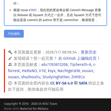
ID；
镜像站列表
Special Judge
Java 速成
前缀和 & 差分
IDA*
状压 DP
Boyer–Moore 算法
置换和排列
块状数据结构
拓扑排序
扫描线
有限状态自动机
Dev-C++
文件操作
Lambda 表达式
归并排序
裴蜀定理 & 一次不定方程
多项式多点求值|快速插值
贝尔数
线性基
AVL 树
虚树
根据 Issue
#3061
，现在您的更改将会视 Commit Message 质量
以 Rebase 或 Squash 方式之一合并，且在 Squash 方式下您可
致谢
Testlib
Java 进阶
二分
回溯法
数位 DP
Z 函数（扩展 KMP）
弧度制与坐标系
单调栈
最短路问题
旋转卡壳
计算理论基础
CLion
pb_ds
堆排序
费马小定理 & 欧拉定理
多项式初等函数
伯努利数
线性映射
红黑树
树分治
能会是该 commit 的 author 而不是 committer，敬请留意．
Polygon
倍增
Dancing Links
插头 DP
AC 自动机
复数
单调队列
生成树问题
半平面交
字节顺序
Geany
编译优化
桶排序
模逆元
常系数齐次线性递推
Entringer Number
特征多项式
左偏红黑树
动态树分治
开始编辑
OJ 工具
构造
Alpha–Beta 剪枝
计数 DP
后缀数组 (SA)
数论
ST 表
斯坦纳树
平面最近点对
约瑟夫问题
Xcode
希尔排序
线性同余方程
多项式平移|连续点值平移
Eulerian Number
对角化
AA 树
AHU 算法
本页面最近更新：
2026/1/7 08:56:54
，
更新历史
LaTeX 入门
优化
动态 DP
后缀自动机 (SAM)
多项式与生成函数
树状数组
拆点
随机增量法
表达式求值
GUIDE
锦标赛排序
中国剩余定理
符号化方法
分拆数
Jordan标准型
树哈希
发现错误？想一起完善？
在 GitHub 上编辑此页！
本页面贡献者：
abc1763613206
,
Tiphereth-A
,
c-
Git
概率 DP
后缀平衡树
组合数学
线段树
连通性相关
反演变换
在一台机器上规划任务
Sublime Text
Tim 排序
升幂引理
Lagrange 反演
范德蒙德卷积
树上随机游走
forrest
,
HeRaNO
,
Ir1d
,
ksyx
,
NachtgeistW
,
ouuan
,
ouuan
,
shuzhouliu
,
StudyingFather
,
ZnPdCo
DP 套 DP
广义后缀自动机
线性代数
划分树
环计数问题
计算几何杂项
主元素问题
CP Editor
排序相关 STL
阶乘取模
形式幂级数复合|复合逆
Pólya 计数
本页面的全部内容在
CC BY-SA 4.0
和
SATA
协议之条
款下提供，附加条款亦可能应用
DP 优化
后缀树
线性规划
二叉搜索树 & 平衡树
最小环
Garsia–Wachs 算法
Code::Blocks
排序应用
卢卡斯定理
普通生成函数
图论计数
Copyright © 2016 - 2026 OI Wiki Team
其它 DP 方法
Manacher
抽象代数
跳表
2-SAT
15-puzzle
同余方程
指数生成函数
Made with
Material for MkDocs