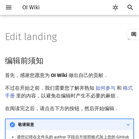
OI Wiki
键
入
Edit landing
Getting Started
比赛相关简介
工具软件简介
语言基础简介
算法基础简介
搜索部分简介
动态规划部分简介
字符串部分简介
数学部分简介
数据结构部分简介
图论部分简介
计算几何部分简介
杂项简介
RMQ
OI 赛事与赛制
题型概述
读入、输出优化
Vim
评测工具简介
Testlib 简介
Hello, World!
C++ 标准库简介
类
复杂度简介
排序简介
DP 优化简介
后缀数组简介
数字系统简介
数论基础
多项式与生成函数简介
排列组合
线性代数简介
线性规划基础
基本概念
基本概念
博弈论简介
插值
并查集
堆简介
分块思想
线段树基础
二叉搜索树 & 平衡树
可持久化数据结构简介
线段树套线段树
Link Cut Tree
树基础
最短路
最小生成树
强连通分量
网络流简介
图匹配
离线算法简介
随机函数
以
开
关于本项目
赛事
代码编辑工具
C++ 基础
复杂度
DFS（搜索）
动态规划基础
字符串基础
布尔代数
栈
图论相关概念
二维计算几何基础
离散化
并查集应用
ICPC/CCPC 赛事与赛制
交互题
分段打表
Emacs
Arbiter
通用
C++ 语法基础
STL 容器
命名空间
均摊复杂度
选择排序
单调队列/单调栈优化
最优原地后缀排序算法
进位制
模算术简介
代数基本定理
抽屉原理
向量
单纯形法
群论
条件概率与独立性
公平组合游戏
数值积分
并查集复杂度
二叉堆
块状数组
线段树合并 & 分裂
Treap
可持久化线段树
平衡树套线段树
全局平衡二叉树
树的直径
差分约束
最小树形图
双连通分量
最大流
二分图最大匹配
CDQ 分治
随机化技巧
编辑前须知
始
如何参与
题型
评测工具
C++ 标准库
枚举
BFS（搜索）
记忆化搜索
标准库
数字系统
队列
图的存储
三维计算几何基础
双指针
括号序列
常见错误
VS Code
Cena
Generator
变量
STL 算法
值类别
冒泡排序
斜率优化
平衡三进制
素数
快速傅里叶变换
容斥原理
内积和外积
环论
随机变量
零和游戏
高斯消元
配对堆
块状链表
李超线段树
Splay 树
可持久化块状数组
线段树套平衡树
Euler Tour Tree
树的中心
k 短路
最小直径生成树
割点和桥
最小割
二分图最大权匹配
整体二分
爬山算法
首先，感谢您愿意为
OI Wiki
做出自己的贡献．
搜
OI Wiki 不是什么
学习路线
命令行
C++ 进阶
模拟
双向搜索
背包 DP
字符串匹配
位操作
链表
DFS（图论）
距离
离线算法
线段树与离线询问
常见技巧
Atom
CCR Plus
Validator
运算
bitset
重载运算符
插入排序
四边形不等式优化
格雷码
最大公约数
快速数论变换
斐波那契数列
矩阵
域论
随机变量的数字特征
非公平组合游戏
牛顿迭代法
左偏树
树分块
猫树
WBLT
可持久化平衡树
树状数组套权值线段树
Top Tree
树的重心
同余最短路
圆方树
费用流
一般图最大匹配
莫队算法
模拟退火
索
不过在开始之前，我们需要您了解并熟知
如何参与
和
格式
手册
里的内容，以避免在编辑时产生不必要的麻烦．
格式手册
学习资源
命令行编译与调试
C++ 与其他常用语言的区别
递归 & 分治
启发式搜索
区间 DP
字符串哈希
二进制集合操作
哈希表
BFS（图论）
Pick 定理
分数规划
Eclipse
Lemon
Interactor
流程控制语句
string
引用
计数排序
Slope Trick 优化
欧拉函数
快速沃尔什变换
错位排列
初等变换
Schreier–Sims 算法
概率不等式
Sqrt Tree
区间最值操作 & 区间历史
替罪羊树
可持久化字典树
分块套树状数组
最近公共祖先
点/边连通度
上下界网络流
一般图最大权匹配
在阅读完之后，请点击下方的按钮，然后开始编辑．
值
数学符号表
技巧
编译器
Pascal 转 C++ 急救
贪心
A*
DAG 上的 DP
字典树 (Trie)
高精度计算
并查集
树上问题
三角剖分
随机化
Notepad++
Checker
高级数据类型
pair
常量
基数排序
WQS 二分
筛法
Chirp Z 变换
卡特兰数
行列式
笛卡尔树
可持久化可并堆
树链剖分
Stoer–Wagner 算法
稳定匹配
敬请留意
Kinetic Tournament Tree
F.A.Q.
出题
WSL (Windows 10)
Python 速成
排序
迭代加深搜索
树形 DP
前缀函数与 KMP 算法
快速幂
堆
有向无环图
凸包
悬线法
Kate
函数
新版 C++ 特性
快速排序
状态设计优化
分解质因数
多项式牛顿迭代
斯特林数
线性空间
Size Balanced Tree
树上启发式合并
请您记得在文件头的 author 字段后方按照格式加上您的 GitHub