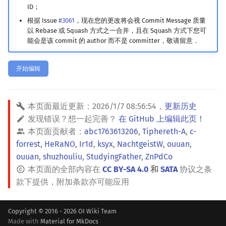
ID；
镜像站列表
Special Judge
Java 速成
前缀和 & 差分
IDA*
状压 DP
Boyer–Moore 算法
置换和排列
块状数据结构
拓扑排序
扫描线
有限状态自动机
Dev-C++
文件操作
Lambda 表达式
归并排序
裴蜀定理 & 一次不定方程
多项式多点求值|快速插值
贝尔数
线性基
AVL 树
虚树
根据 Issue
#3061
，现在您的更改将会视 Commit Message 质量
以 Rebase 或 Squash 方式之一合并，且在 Squash 方式下您可
致谢
Testlib
Java 进阶
二分
回溯法
数位 DP
Z 函数（扩展 KMP）
弧度制与坐标系
单调栈
最短路问题
旋转卡壳
计算理论基础
CLion
pb_ds
堆排序
费马小定理 & 欧拉定理
多项式初等函数
伯努利数
线性映射
红黑树
树分治
能会是该 commit 的 author 而不是 committer，敬请留意．
Polygon
倍增
Dancing Links
插头 DP
AC 自动机
复数
单调队列
生成树问题
半平面交
字节顺序
Geany
编译优化
桶排序
模逆元
常系数齐次线性递推
Entringer Number
特征多项式
左偏红黑树
动态树分治
开始编辑
OJ 工具
构造
Alpha–Beta 剪枝
计数 DP
后缀数组 (SA)
数论
ST 表
斯坦纳树
平面最近点对
约瑟夫问题
Xcode
希尔排序
线性同余方程
多项式平移|连续点值平移
Eulerian Number
对角化
AA 树
AHU 算法
本页面最近更新：
2026/1/7 08:56:54
，
更新历史
LaTeX 入门
优化
动态 DP
后缀自动机 (SAM)
多项式与生成函数
树状数组
拆点
随机增量法
表达式求值
GUIDE
锦标赛排序
中国剩余定理
符号化方法
分拆数
Jordan标准型
树哈希
发现错误？想一起完善？
在 GitHub 上编辑此页！
本页面贡献者：
abc1763613206
,
Tiphereth-A
,
c-
Git
概率 DP
后缀平衡树
组合数学
线段树
连通性相关
反演变换
在一台机器上规划任务
Sublime Text
Tim 排序
升幂引理
Lagrange 反演
范德蒙德卷积
树上随机游走
forrest
,
HeRaNO
,
Ir1d
,
ksyx
,
NachtgeistW
,
ouuan
,
ouuan
,
shuzhouliu
,
StudyingFather
,
ZnPdCo
DP 套 DP
广义后缀自动机
线性代数
划分树
环计数问题
计算几何杂项
主元素问题
CP Editor
排序相关 STL
阶乘取模
形式幂级数复合|复合逆
Pólya 计数
本页面的全部内容在
CC BY-SA 4.0
和
SATA
协议之条
款下提供，附加条款亦可能应用
DP 优化
后缀树
线性规划
二叉搜索树 & 平衡树
最小环
Garsia–Wachs 算法
Code::Blocks
排序应用
卢卡斯定理
普通生成函数
图论计数
Copyright © 2016 - 2026 OI Wiki Team
其它 DP 方法
Manacher
抽象代数
跳表
2-SAT
15-puzzle
同余方程
指数生成函数
Made with
Material for MkDocs