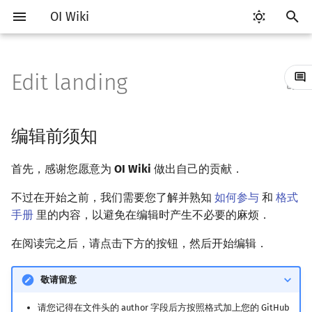
OI Wiki
键
入
Edit landing
Getting Started
比赛相关简介
工具软件简介
语言基础简介
算法基础简介
搜索部分简介
动态规划部分简介
字符串部分简介
数学部分简介
数据结构部分简介
图论部分简介
计算几何部分简介
杂项简介
RMQ
OI 赛事与赛制
题型概述
读入、输出优化
Vim
评测工具简介
Testlib 简介
Hello, World!
C++ 标准库简介
类
复杂度简介
排序简介
DP 优化简介
后缀数组简介
数字系统简介
数论基础
多项式与生成函数简介
排列组合
线性代数简介
线性规划基础
基本概念
基本概念
博弈论简介
插值
并查集
堆简介
分块思想
线段树基础
二叉搜索树 & 平衡树
可持久化数据结构简介
线段树套线段树
Link Cut Tree
树基础
最短路
最小生成树
强连通分量
网络流简介
图匹配
离线算法简介
随机函数
以
开
关于本项目
赛事
代码编辑工具
C++ 基础
复杂度
DFS（搜索）
动态规划基础
字符串基础
布尔代数
栈
图论相关概念
二维计算几何基础
离散化
并查集应用
ICPC/CCPC 赛事与赛制
交互题
分段打表
Emacs
Arbiter
通用
C++ 语法基础
STL 容器
命名空间
均摊复杂度
选择排序
单调队列/单调栈优化
最优原地后缀排序算法
进位制
模算术简介
代数基本定理
抽屉原理
向量
单纯形法
群论
条件概率与独立性
公平组合游戏
数值积分
并查集复杂度
二叉堆
块状数组
线段树合并 & 分裂
Treap
可持久化线段树
平衡树套线段树
全局平衡二叉树
树的直径
差分约束
最小树形图
双连通分量
最大流
二分图最大匹配
CDQ 分治
随机化技巧
编辑前须知
始
如何参与
题型
评测工具
C++ 标准库
枚举
BFS（搜索）
记忆化搜索
标准库
数字系统
队列
图的存储
三维计算几何基础
双指针
括号序列
常见错误
VS Code
Cena
Generator
变量
STL 算法
值类别
冒泡排序
斜率优化
平衡三进制
素数
快速傅里叶变换
容斥原理
内积和外积
环论
随机变量
零和游戏
高斯消元
配对堆
块状链表
李超线段树
Splay 树
可持久化块状数组
线段树套平衡树
Euler Tour Tree
树的中心
k 短路
最小直径生成树
割点和桥
最小割
二分图最大权匹配
整体二分
爬山算法
首先，感谢您愿意为
OI Wiki
做出自己的贡献．
搜
OI Wiki 不是什么
学习路线
命令行
C++ 进阶
模拟
双向搜索
背包 DP
字符串匹配
位操作
链表
DFS（图论）
距离
离线算法
线段树与离线询问
常见技巧
Atom
CCR Plus
Validator
运算
bitset
重载运算符
插入排序
四边形不等式优化
格雷码
最大公约数
快速数论变换
斐波那契数列
矩阵
域论
随机变量的数字特征
非公平组合游戏
牛顿迭代法
左偏树
树分块
猫树
WBLT
可持久化平衡树
树状数组套权值线段树
Top Tree
树的重心
同余最短路
圆方树
费用流
一般图最大匹配
莫队算法
模拟退火
索
不过在开始之前，我们需要您了解并熟知
如何参与
和
格式
手册
里的内容，以避免在编辑时产生不必要的麻烦．
格式手册
学习资源
命令行编译与调试
C++ 与其他常用语言的区别
递归 & 分治
启发式搜索
区间 DP
字符串哈希
二进制集合操作
哈希表
BFS（图论）
Pick 定理
分数规划
Eclipse
Lemon
Interactor
流程控制语句
string
引用
计数排序
Slope Trick 优化
欧拉函数
快速沃尔什变换
错位排列
初等变换
Schreier–Sims 算法
概率不等式
Sqrt Tree
区间最值操作 & 区间历史
替罪羊树
可持久化字典树
分块套树状数组
最近公共祖先
点/边连通度
上下界网络流
一般图最大权匹配
在阅读完之后，请点击下方的按钮，然后开始编辑．
值
数学符号表
技巧
编译器
Pascal 转 C++ 急救
贪心
A*
DAG 上的 DP
字典树 (Trie)
高精度计算
并查集
树上问题
三角剖分
随机化
Notepad++
Checker
高级数据类型
pair
常量
基数排序
WQS 二分
筛法
Chirp Z 变换
卡特兰数
行列式
笛卡尔树
可持久化可并堆
树链剖分
Stoer–Wagner 算法
稳定匹配
敬请留意
Kinetic Tournament Tree
F.A.Q.
出题
WSL (Windows 10)
Python 速成
排序
迭代加深搜索
树形 DP
前缀函数与 KMP 算法
快速幂
堆
有向无环图
凸包
悬线法
Kate
函数
新版 C++ 特性
快速排序
状态设计优化
分解质因数
多项式牛顿迭代
斯特林数
线性空间
Size Balanced Tree
树上启发式合并
请您记得在文件头的 author 字段后方按照格式加上您的 GitHub