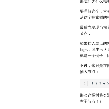
那我们为什么需
要理解这个，首
从这个搜索树的
最后当发现当前
节点．
如果插入结点的
，其中
为
l
o
g
𝑛
𝑛
log
n
n
就是一个例子．
不过，这只是在
插入节点：
1
那么这棵树将会
右子节点了）：