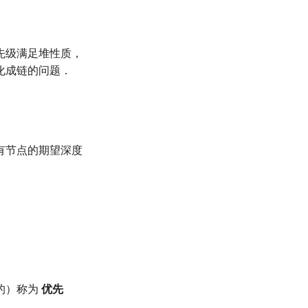
优先级满足堆性质，
化成链的问题．
所有节点的期望深度
的）称为
优先