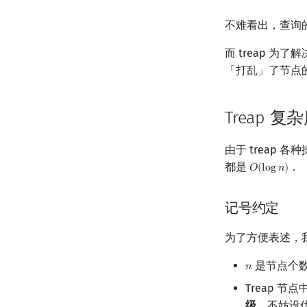
不难看出，查询
而 treap 
「打乱」了节点
Treap 
由于 treap
都是
．
𝑂
(
l
o
g
𝑛
)
O
(
log
n
)
记号约定
为了方便表述，
是节点个
𝑛
n
Treap 
级
．不妨设