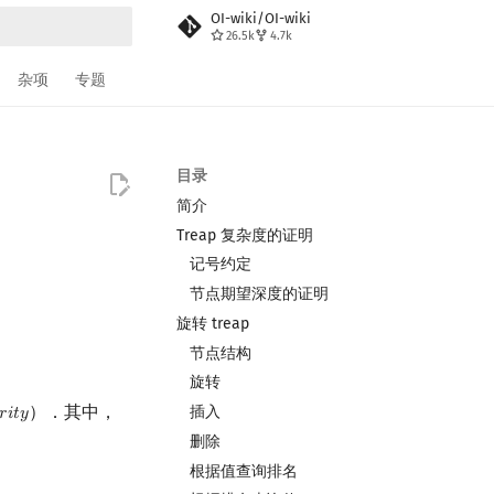
OI-wiki/OI-wiki
26.5k
4.7k
搜索
杂项
专题
目录
简介
Treap 复杂度的证明
记号约定
节点期望深度的证明
旋转 treap
节点结构
旋转
）．其中，
插入
𝑟
𝑖
𝑡
𝑦
rity
删除
根据值查询排名