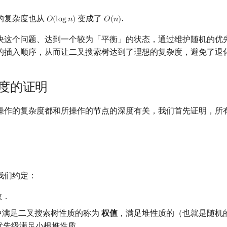
的复杂度也从
变成了
.
𝑂
(
l
o
g
𝑛
)
𝑂
(
𝑛
)
O
(
log
n
)
O
(
n
)
为了解决这个问题、达到一个较为「平衡」的状态，通过维护随机的
的插入顺序，从而让二叉搜索树达到了理想的复杂度，避免了退
复杂度的证明
 各种操作的复杂度都和所操作的节点的深度有关，我们首先证明，
我们约定：
数．
节点中满足二叉搜索树性质的称为
权值
，满足堆性质的（也就是随机
优先级满足小根堆性质．