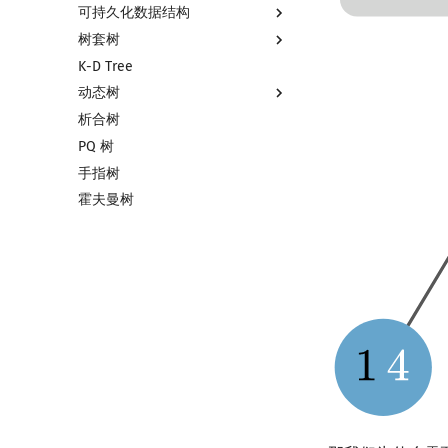
可持久化数据结构
树套树
可持久化数据结构简介
K-D Tree
可持久化线段树
线段树套线段树
动态树
可持久化块状数组
平衡树套线段树
析合树
可持久化平衡树
线段树套平衡树
Link Cut Tree
PQ 树
可持久化字典树
树状数组套权值线段树
全局平衡二叉树
手指树
可持久化可并堆
分块套树状数组
Euler Tour Tree
霍夫曼树
Top Tree