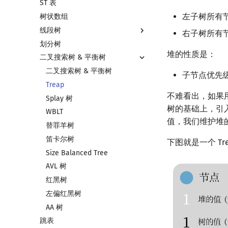
ST 表
左偏树
块状链表
左子树所有
树状数组
树分块
线段树
Sqrt Tree
右子树所有
划分树
线段树基础
堆的性质是：
二叉搜索树 & 平衡树
线段树合并 & 分裂
李超线段树
二叉搜索树 & 平衡树
子节点优先
猫树
Treap
不难看出，如果
区间最值操作 & 区间历史最值
Splay 树
树的基础上，引
Kinetic Tournament Tree
WBLT
值，我们维护堆
替罪羊树
笛卡尔树
下图就是一个 T
Size Balanced Tree
AVL 树
红黑树
左偏红黑树
AA 树
跳表