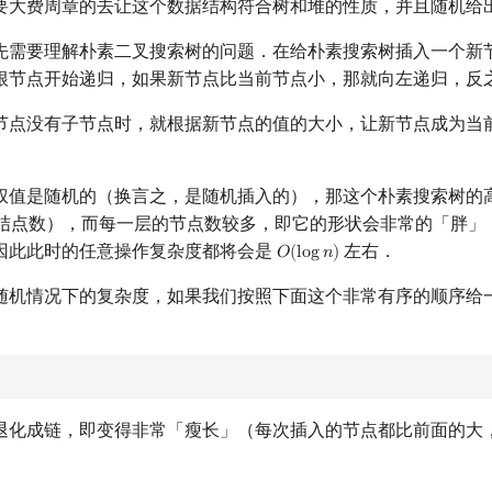
要大费周章的去让这个数据结构符合树和堆的性质，并且随机给
先需要理解朴素二叉搜索树的问题．在给朴素搜索树插入一个新
根节点开始递归，如果新节点比当前节点小，那就向左递归，反
节点没有子节点时，就根据新节点的值的大小，让新节点成为当
权值是随机的（换言之，是随机插入的），那这个朴素搜索树的
结点数），而每一层的节点数较多，即它的形状会非常的「胖」．上
因此此时的任意操作复杂度都将会是
左右．
𝑂
(
l
o
g
𝑛
)
O
(
log
n
)
随机情况下的复杂度，如果我们按照下面这个非常有序的顺序给
退化成链，即变得非常「瘦长」（每次插入的节点都比前面的大