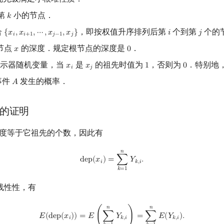
第
小的节点．
𝑘
k
合
，即按权值升序排列后第
个到第
个的
{
𝑥
,
𝑥
,
⋯
,
𝑥
,
𝑥
}
𝑖
𝑗
{
x
i
,
x
i
+
1
,
⋯
,
x
j
−
1
,
x
j
}
i
j
𝑖
𝑖
+
1
𝑗
−
1
𝑗
节点
的深度．规定根节点的深度是
．
𝑥
0
x
0
示器随机变量，当
是
的祖先时值为
，否则为
．特别地
𝑥
𝑥
1
0
x
i
x
j
1
0
𝑖
𝑗
事件
发生的概率．
𝐴
A
的证明
度等于它祖先的个数，因此有
𝑛
dep
(
x
i
)
=
∑
k
=
1
n
Y
k
,
i
.
d
e
p
(
𝑥
)
=
∑
𝑌
.
𝑖
𝑘
,
𝑖
𝑘
=
1
线性性，有
E
(
dep
(
x
i
)
)
=
E
(
∑
k
=
1
n
Y
k
,
i
)
=
∑
k
=
1
n
E
(
Y
k
,
i
)
.
𝑛
𝑛
𝐸
(
d
e
p
(
𝑥
)
)
=
𝐸
(
∑
𝑌
)
=
∑
𝐸
(
𝑌
)
.
𝑖
𝑘
,
𝑖
𝑘
,
𝑖