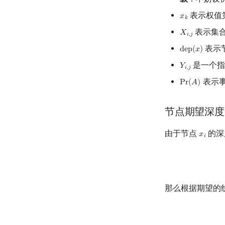
表示权值
𝑥
x
k
𝑘
表示集
𝑋
X
i
,
j
𝑖
,
𝑗
表示
d
e
p
(
𝑥
)
dep
(
x
)
是一个指
𝑌
Y
i
,
j
𝑖
,
𝑗
表示
P
r
(
𝐴
)
Pr
(
A
)
节点期望深度
由于节点
的深
𝑥
x
i
𝑖
那么根据期望的