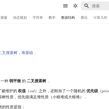
键入以开始
搜索
动态规划
字符串
数学
数据结构
图论
计算几何
二叉搜索树
，
堆基础
．
是一种
弱平衡
的
二叉搜索树
．
除了被维护的
权值
（
）之外，还附加了一个随机的
优先级
（
𝑣
𝑎
𝑙
𝑝
𝑟
𝑖
𝑜
val
prio
索树性质，优先级满足堆性质（小根堆或大根堆）．
树的性质是指：