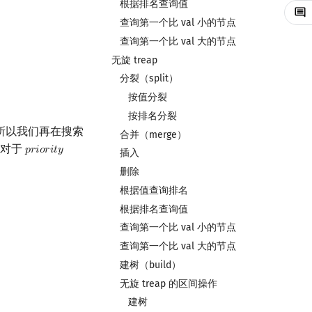
根据排名查询值
查询第一个比 val 小的节点
查询第一个比 val 大的节点
无旋 treap
分裂（split）
按值分裂
按排名分裂
所以我们再在搜索
合并（merge）
，对于
𝑝
𝑟
𝑖
𝑜
𝑟
𝑖
𝑡
𝑦
priority
插入
删除
根据值查询排名
根据排名查询值
查询第一个比 val 小的节点
查询第一个比 val 大的节点
建树（build）
无旋 treap 的区间操作
建树