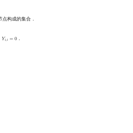
节点构成的集合．
，
．
𝑌
=
0
Y
i
,
i
=
0
𝑖
,
𝑖