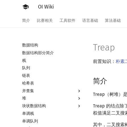
OI Wiki
简介
比赛相关
工具软件
语言基础
算法基础
Treap
数据结构
数据结构部分简介
栈
前置知识：
朴素
队列
链表
简介
哈希表
并查集
Treap（树堆）
堆
并查集
Treap 的结点
块状数据结构
并查集复杂度
堆简介
权值满足二叉搜
单调栈
二叉堆
分块思想
单调队列
配对堆
块状数组
其中，二叉搜索