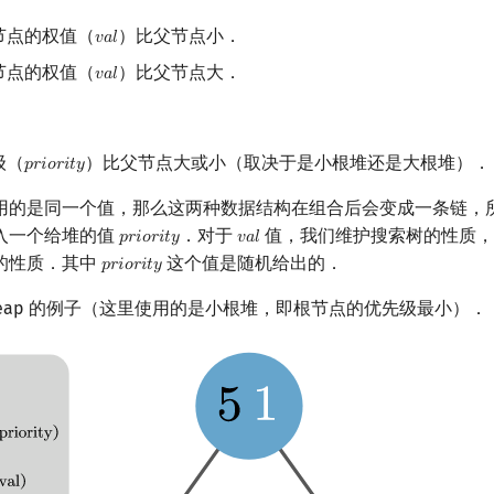
节点的权值（
）比父节点小．
𝑣
𝑎
𝑙
val
节点的权值（
）比父节点大．
𝑣
𝑎
𝑙
val
级（
）比父节点大或小（取决于是小根堆还是大根堆）．
𝑝
𝑟
𝑖
𝑜
𝑟
𝑖
𝑡
𝑦
priority
用的是同一个值，那么这两种数据结构在组合后会变成一条链，
入一个给堆的值
．对于
值，我们维护搜索树的性质
𝑝
𝑟
𝑖
𝑜
𝑟
𝑖
𝑡
𝑦
𝑣
𝑎
𝑙
priority
val
的性质．其中
这个值是随机给出的．
𝑝
𝑟
𝑖
𝑜
𝑟
𝑖
𝑡
𝑦
priority
reap 的例子（这里使用的是小根堆，即根节点的优先级最小）．