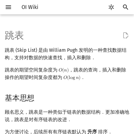
OI Wiki
键
入
跳表
Getting Started
比赛相关简介
工具软件简介
语言基础简介
算法基础简介
搜索部分简介
动态规划部分简介
字符串部分简介
数学部分简介
并查集
堆简介
分块思想
线段树基础
二叉搜索树 & 平衡树
基本思想
可持久化数据结构简介
线段树套线段树
Link Cut Tree
图论部分简介
计算几何部分简介
杂项简介
RMQ
OI 赛事与赛制
题型概述
读入、输出优化
Vim
评测工具简介
Testlib 简介
Hello, World!
C++ 标准库简介
类
复杂度简介
排序简介
DP 优化简介
后缀数组简介
数字系统简介
数论基础
多项式与生成函数简介
排列组合
线性代数简介
线性规划基础
基本概念
基本概念
博弈论简介
插值
树基础
最短路
最小生成树
强连通分量
网络流简介
图匹配
离线算法简介
随机函数
以
跳表 (Skip List) 是由 William Pugh 发明的一种查找数据结
开
关于本项目
赛事
代码编辑工具
C++ 基础
复杂度
DFS（搜索）
动态规划基础
字符串基础
布尔代数
并查集复杂度
二叉堆
块状数组
线段树合并 & 分裂
Treap
复杂度证明
可持久化线段树
平衡树套线段树
全局平衡二叉树
图论相关概念
二维计算几何基础
离散化
并查集应用
ICPC/CCPC 赛事与赛制
交互题
分段打表
Emacs
Arbiter
通用
C++ 语法基础
STL 容器
命名空间
均摊复杂度
选择排序
单调队列/单调栈优化
最优原地后缀排序算法
进位制
模算术简介
代数基本定理
抽屉原理
向量
单纯形法
群论
条件概率与独立性
公平组合游戏
数值积分
树的直径
差分约束
最小树形图
双连通分量
最大流
二分图最大匹配
CDQ 分治
随机化技巧
构，支持对数据的快速查找，插入和删除．
始
如何参与
题型
评测工具
C++ 标准库
枚举
BFS（搜索）
记忆化搜索
标准库
数字系统
配对堆
块状链表
李超线段树
Splay 树
可持久化块状数组
线段树套平衡树
Euler Tour Tree
图的存储
三维计算几何基础
双指针
括号序列
跳表的期望空间复杂度为
空间复杂度
，跳表的查询，插入和删除
常见错误
VS Code
Cena
Generator
变量
STL 算法
值类别
冒泡排序
斜率优化
平衡三进制
素数
快速傅里叶变换
容斥原理
内积和外积
环论
随机变量
零和游戏
高斯消元
树的中心
k 短路
最小直径生成树
割点和桥
最小割
二分图最大权匹配
整体二分
爬山算法
𝑂
(
𝑛
)
O
(
n
)
搜
操作的期望时间复杂度都为
．
𝑂
(
l
o
g
𝑛
)
O
(
log
n
)
OI Wiki 不是什么
学习路线
命令行
C++ 进阶
模拟
双向搜索
背包 DP
字符串匹配
位操作
左偏树
树分块
猫树
WBLT
可持久化平衡树
树状数组套权值线段树
Top Tree
DFS（图论）
距离
离线算法
线段树与离线询问
时间复杂度
常见技巧
Atom
CCR Plus
Validator
运算
bitset
重载运算符
插入排序
四边形不等式优化
格雷码
最大公约数
快速数论变换
斐波那契数列
矩阵
域论
随机变量的数字特征
非公平组合游戏
牛顿迭代法
树的重心
同余最短路
圆方树
费用流
一般图最大匹配
莫队算法
模拟退火
索
基本思想
格式手册
学习资源
命令行编译与调试
C++ 与其他常用语言的区别
递归 & 分治
启发式搜索
区间 DP
字符串哈希
二进制集合操作
Sqrt Tree
区间最值操作 & 区间历史最
替罪羊树
具体实现
可持久化字典树
分块套树状数组
BFS（图论）
Pick 定理
分数规划
Eclipse
Lemon
Interactor
流程控制语句
string
引用
计数排序
Slope Trick 优化
欧拉函数
快速沃尔什变换
错位排列
初等变换
Schreier–Sims 算法
概率不等式
最近公共祖先
点/边连通度
上下界网络流
一般图最大权匹配
值
顾名思义，跳表是一种类似于链表的数据结构．更加准确地
数学符号表
技巧
编译器
Pascal 转 C++ 急救
贪心
A*
DAG 上的 DP
字典树 (Trie)
高精度计算
笛卡尔树
可持久化可并堆
树上问题
三角剖分
随机化
获取节点的最大层数
Notepad++
Checker
高级数据类型
pair
常量
基数排序
WQS 二分
筛法
Chirp Z 变换
卡特兰数
行列式
树链剖分
Stoer–Wagner 算法
稳定匹配
说，跳表是对有序链表的改进．
Kinetic Tournament Tree
F.A.Q.
出题
WSL (Windows 10)
Python 速成
排序
迭代加深搜索
树形 DP
前缀函数与 KMP 算法
快速幂
Size Balanced Tree
有向无环图
凸包
悬线法
查询
Kate
函数
新版 C++ 特性
快速排序
状态设计优化
分解质因数
多项式牛顿迭代
斯特林数
线性空间
树上启发式合并
为方便讨论，后续所有有序链表默认为
升序
排序．