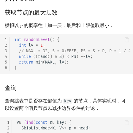
获取节点的最大层数
模拟以
的概率往上加一层，最后和上限值取最小．
𝑝
p
1
int
randomLevel
()
{
2
int
lv
=
1
;
3
// MAXL = 32, S = 0xFFFF, PS = S * P, P = 1 / 4
4
while
((
rand
()
&
S
)
<
PS
)
++
lv
;
5
return
min
(
MAXL
,
lv
);
6
}
查询
查询跳表中是否存在键值为
的节点．具体实现时，可
key
以设置两个哨兵节点以减少边界条件的讨论．
 1
V
&
find
(
const
K
&
key
)
{
 2
SkipListNode
<
K
,
V
>*
p
=
head
;