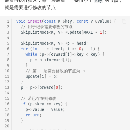
最后再执行插入．每一层最后一个键值小于
的节点，
key
就是需要进行修改的节点．
 1
void
insert
(
const
K
&
key
,
const
V
&
value
)
{
 2
// 用于记录需要修改的节点
 3
SkipListNode
<
K
,
V
>
*
update
[
MAXL
+
1
];
 4
 5
SkipListNode
<
K
,
V
>
*
p
=
head
;
 6
for
(
int
i
=
level
;
i
>=
0
;
--
i
)
{
 7
while
(
p
->
forward
[
i
]
->
key
<
key
)
{
 8
p
=
p
->
forward
[
i
];
 9
}
10
// 第 i 层需要修改的节点为 p
11
update
[
i
]
=
p
;
12
}
13
p
=
p
->
forward
[
0
];
14
15
// 若已存在则修改
16
if
(
p
->
key
==
key
)
{
17
p
->
value
=
value
;
18
return
;
19
}
20