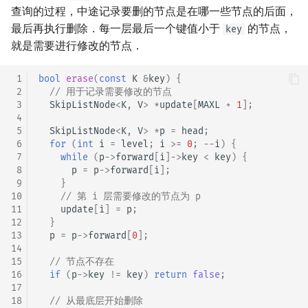
查询的过程，中途记录要删的节点是在哪一些节点的后面，
最后再执行删除．每一层最后一个键值小于
的节点，
key
就是需要进行修改的节点．
 1
bool
erase
(
const
K
&
key
)
{
 2
// 用于记录需要修改的节点
 3
SkipListNode
<
K
,
V
>
*
update
[
MAXL
+
1
];
 4
 5
SkipListNode
<
K
,
V
>
*
p
=
head
;
 6
for
(
int
i
=
level
;
i
>=
0
;
--
i
)
{
 7
while
(
p
->
forward
[
i
]
->
key
<
key
)
{
 8
p
=
p
->
forward
[
i
];
 9
}
10
// 第 i 层需要修改的节点为 p
11
update
[
i
]
=
p
;
12
}
13
p
=
p
->
forward
[
0
];
14
15
// 节点不存在
16
if
(
p
->
key
!=
key
)
return
false
;
17
18
// 从最底层开始删除