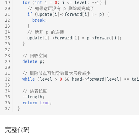
19
for
(
int
i
=
0
;
i
<=
level
;
++
i
)
{
20
// 如果这层没有 p 删除就完成了
21
if
(
update
[
i
]
->
forward
[
i
]
!=
p
)
{
22
break
;
23
}
24
// 断开 p 的连接
25
update
[
i
]
->
forward
[
i
]
=
p
->
forward
[
i
];
26
}
27
28
// 回收空间
29
delete
p
;
30
31
// 删除节点可能导致最大层数减少
32
while
(
level
>
0
&&
head
->
forward
[
level
]
==
tai
33
34
// 跳表长度
35
--
length
;
36
return
true
;
37
}
完整代码