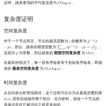
证明，跳表查询的平均复杂度为
．
𝑂
(
l
o
g
𝑛
)
O
(
log
n
)
回文树
概率论
欧拉图
Kahan 求和
二次剩余
序列自动机
博弈论
哈密顿图
珂朵莉树/颜色段均摊
阶 & 原根
复杂度证明
最小表示法
数值算法
二分图
空间优化简介
离散对数
空间复杂度
Lyndon 分解
序理论
平面图
高次剩余 & 单位根
对于一个节点而言，节点的最高层数为
的概率为
𝑖
−
1
𝑖
𝑝
(
1
i
p
i
−
1
(
1
−
p
)
．所以，跳表的期望层数为
，
1
𝑖
−
1
−
𝑝
)
∑
𝑖
𝑝
(
1
−
𝑝
)
=
∑
i
≥
1
i
p
i
−
1
(
1
−
p
)
=
1
1
−
p
𝑖
≥
1
1
−
𝑝
Main–Lorentz 算法
杨氏矩阵
弦图
数论分块
且因为
为常数，所以跳表的
期望空间复杂度
为
．
𝑝
𝑂
(
𝑛
)
p
O
(
n
)
在最坏的情况下，每一层有序链表等于初始有序链表，即跳
拟阵
图的着色
狄利克雷卷积
表的
最差空间复杂度
为
．
𝑂
(
𝑛
l
o
g
𝑛
)
O
(
n
log
n
)
Berlekamp–Massey 算法
网络流
莫比乌斯反演
时间复杂度
图的匹配
杜教筛
从后向前分析查找路径，这个过程可以分为从最底层爬到第
Prüfer 序列
Powerful Number 筛
层和后续操作两个部分．在分析时，假设一个节点的
𝐿
(
𝑛
)
L
(
n
)
具体信息在它被访问之前是未知的．