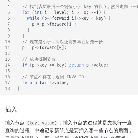
 3
 4
// 找到该层最后一个键值小于 key 的节点，然后走向下一
 5
for
(
int
i
=
level
;
i
>=
0
;
--
i
)
{
 6
while
(
p
->
forward
[
i
]
->
key
<
key
)
{
 7
p
=
p
->
forward
[
i
];
 8
}
 9
}
10
// 现在是小于，所以还需要再往后走一步
11
p
=
p
->
forward
[
0
];
12
13
// 成功找到节点
14
if
(
p
->
key
==
key
)
return
p
->
value
;
15
16
// 节点不存在，返回 INVALID
17
return
tail
->
value
;
18
}
插入
插入节点
．插入节点的过程就是先执行一遍
(key, value)
查询的过程，中途记录新节点是要插入哪一些节点的后面，