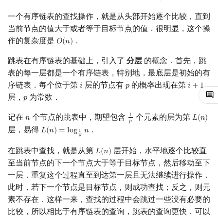
镜像站列表
Special Judge
Java 速成
前缀和 & 差分
IDA*
状压 DP
Boyer–Moore 算法
置换和排列
AVL 树
拓扑排序
扫描线
有限状态自动机
插入
Dev-C++
文件操作
Lambda 表达式
归并排序
裴蜀定理 & 一次不定方程
多项式多点求值|快速插值
贝尔数
线性基
虚树
一个有序链表的查找操作，就是从头部开始逐个比较，直到
当前节点的值大于或者等于目标节点的值．很明显，这个操
致谢
Testlib
Java 进阶
二分
回溯法
数位 DP
Z 函数（扩展 KMP）
弧度制与坐标系
红黑树
最短路问题
旋转卡壳
计算理论基础
删除
CLion
pb_ds
堆排序
费马小定理 & 欧拉定理
多项式初等函数
伯努利数
线性映射
树分治
作的复杂度是
．
𝑂
(
𝑛
)
O
(
n
)
跳表在有序链表的基础上，引入了
分层
的概念．首先，跳
Polygon
倍增
Dancing Links
插头 DP
AC 自动机
复数
左偏红黑树
生成树问题
半平面交
字节顺序
完整代码
Geany
编译优化
桶排序
模逆元
常系数齐次线性递推
Entringer Number
特征多项式
动态树分治
表的每一层都是一个有序链表，特别地，最底层是初始的有
序链表．每个位于第
层的节点有
的概率出现在第
OJ 工具
构造
Alpha–Beta 剪枝
计数 DP
后缀数组 (SA)
数论
AA 树
跳表的随机访问优化
斯坦纳树
平面最近点对
约瑟夫问题
𝑖
𝑝
Xcode
希尔排序
线性同余方程
多项式平移|连续点值平移
Eulerian Number
对角化
AHU 算法
𝑖
+
1
i
p
i
+
1
层，
为常数．
𝑝
p
LaTeX 入门
优化
动态 DP
后缀自动机 (SAM)
多项式与生成函数
参考资料
拆点
随机增量法
表达式求值
GUIDE
锦标赛排序
中国剩余定理
符号化方法
分拆数
Jordan标准型
树哈希
记在
个节点的跳表中，期望包含
个元素的层为第
1
𝑛
𝐿
(
𝑛
)
n
1
p
L
(
n
)
𝑝
层，易得
．
𝐿
(
𝑛
)
=
l
o
g
𝑛
L
(
n
)
=
log
1
p
n
1
Git
概率 DP
后缀平衡树
组合数学
连通性相关
反演变换
在一台机器上规划任务
Sublime Text
Tim 排序
升幂引理
Lagrange 反演
范德蒙德卷积
树上随机游走
𝑝
在跳表中查找，就是从第
层开始，水平地逐个比较直
𝐿
(
𝑛
)
L
(
n
)
DP 套 DP
广义后缀自动机
线性代数
环计数问题
计算几何杂项
主元素问题
CP Editor
排序相关 STL
阶乘取模
形式幂级数复合|复合逆
Pólya 计数
至当前节点的下一个节点大于等于目标节点，然后移动至下
一层．重复这个过程直至到达第一层且无法继续进行操作．
DP 优化
后缀树
线性规划
最小环
Garsia–Wachs 算法
Code::Blocks
排序应用
卢卡斯定理
普通生成函数
图论计数
此时，若下一个节点是目标节点，则成功查找；反之，则元
素不存在．这样一来，查找的过程中会跳过一些没有必要的
其它 DP 方法
Manacher
抽象代数
2-SAT
15-puzzle
同余方程
指数生成函数
比较，所以相比于有序链表的查询，跳表的查询更快．可以