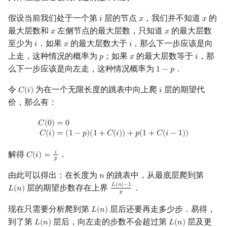
矩阵树定理
Min_25 筛
假设当前我们处于一个第
层的节点
，我们并不知道
的
𝑖
𝑥
𝑥
i
x
x
最大层数和
左侧节点的最大层数，只知道
的最大层数
𝑥
𝑥
x
x
LGV 引理
洲阁筛
至少为
．如果
的最大层数大于
，那么下一步应该是向
𝑖
𝑥
𝑖
i
x
i
上走，这种情况的概率为
；如果
的最大层数等于
，那
𝑝
𝑥
𝑖
最大团搜索算法
类欧几里德算法
p
x
i
么下一步应该是向左走，这种情况概率为
．
1
−
𝑝
1
−
p
支配树
Meissel–Lehmer 算法
令
为在一个无限长度的跳表中向上爬
层的期望代
𝐶
(
𝑖
)
𝑖
C
(
i
)
i
价，那么有：
图上随机游走
连分数
C
(
0
)
=
0
C
(
i
)
=
(
1
−
p
)
(
1
+
C
(
i
)
)
+
p
(
1
+
C
(
i
−
1
)
)
𝐶
(
0
)
=
0
Stern–Brocot 树与 Farey
𝐶
(
𝑖
)
=
(
1
−
𝑝
)
(
1
+
𝐶
(
𝑖
)
)
+
𝑝
(
1
+
𝐶
(
𝑖
−
1
)
)
解得
．
𝑖
𝐶
(
𝑖
)
=
C
(
i
)
=
i
p
二次域
𝑝
由此可以得出：在长度为
的跳表中，从最底层爬到第
𝑛
n
Pell 方程
𝐿
(
𝑛
)
−
1
层的期望步数存在上界
．
𝐿
(
𝑛
)
L
(
n
)
L
(
n
)
−
1
p
𝑝
现在只需要分析爬到第
层后还要再走多少步．易得，
𝐿
(
𝑛
)
L
(
n
)
到了第
层后，向左走的步数不会超过第
层及更
𝐿
(
𝑛
)
𝐿
(
𝑛
)
L
(
n
)
L
(
n
)