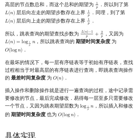
高层的节点数总和，而这个总和的期望为
．所以到了第
1
1
p
𝑝
层后向左走的期望步数存在上界
．同理，到了第
1
𝐿
(
𝑛
)
L
(
n
)
1
p
𝑝
层后向上走的期望步数存在上界
．
1
𝐿
(
𝑛
)
L
(
n
)
1
p
𝑝
𝐿
(
𝑛
)
−
1
所以，跳表查询的期望查找步数为
，又因为
2
+
L
(
n
)
−
1
p
+
2
p
𝑝
𝑝
，所以跳表查询的
期望时间复杂度
为
𝐿
(
𝑛
)
=
l
o
g
𝑛
L
(
n
)
=
log
1
p
n
1
𝑝
．
𝑂
(
l
o
g
𝑛
)
O
(
log
n
)
在最坏的情况下，每一层有序链表等于初始有序链表，查找
过程相当于对最高层的有序链表进行查询，即跳表查询操作
的
最差时间复杂度
为
．
𝑂
(
𝑛
)
O
(
n
)
插入操作和删除操作就是进行一遍查询的过程，途中记录需
要修改的节点，最后完成修改．易得每一层至多只需要修改
一个节点，又因为跳表期望层数为
，所以插入和修改
l
o
g
𝑛
log
1
p
n
1
𝑝
的
期望时间复杂度
也为
．
𝑂
(
l
o
g
𝑛
)
O
(
log
n
)
具体实现