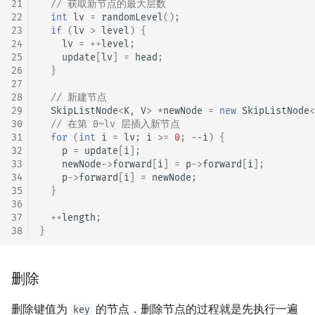
21
// 获取新节点的最大层数
22
int
lv
=
randomLevel
();
23
if
(
lv
>
level
)
{
24
lv
=
++
level
;
25
update
[
lv
]
=
head
;
26
}
27
28
// 新建节点
29
SkipListNode
<
K
,
V
>
*
newNode
=
new
SkipListNode
<
30
// 在第 0~lv 层插入新节点
31
for
(
int
i
=
lv
;
i
>=
0
;
--
i
)
{
32
p
=
update
[
i
];
33
newNode
->
forward
[
i
]
=
p
->
forward
[
i
];
34
p
->
forward
[
i
]
=
newNode
;
35
}
36
37
++
length
;
38
}
删除
删除键值为
的节点．删除节点的过程就是先执行一遍
key