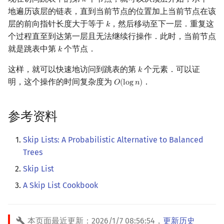
𝑘
k
地遍历该层的链表，直到当前节点的位置加上当前节点在该
层的前向指针长度大于等于
，然后移动至下一层．重复这
𝑘
k
个过程直至到达第一层且无法继续行操作．此时，当前节点
就是跳表中第
个节点．
𝑘
k
这样，就可以快速地访问到跳表的第
个元素．可以证
𝑘
k
明，这个操作的时间复杂度为
．
𝑂
(
l
o
g
𝑛
)
O
(
log
n
)
参考资料
Skip Lists: A Probabilistic Alternative to Balanced
Trees
Skip List
A Skip List Cookbook
本页面最近更新：
2026/1/7 08:56:54
，
更新历史