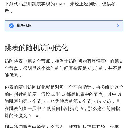
下列代码是用跳表实现的 map．未经正经测试，仅供参
考．
参考代码
跳表的随机访问优化
访问跳表中第
个节点，相当于访问初始有序链表中的第
𝑘
𝑘
k
k
个节点，很明显这个操作的时间复杂度是
的，并不足
𝑂
(
𝑛
)
O
(
n
)
够优秀．
跳表的随机访问优化就是对每一个前向指针，再多维护这个
前向指针的长度．假设
和
都是跳表中的节点，其中
𝐴
𝐵
𝐴
A
B
A
为跳表的第
个节点，
为跳表的第
个节点
，且
𝑎
𝐵
𝑏
(
𝑎
<
𝑏
)
a
B
b
(
a
<
b
)
在跳表的某一层中
的前向指针指向
，那么这个前向指
𝐴
𝐵
A
B
针的长度为
．
𝑏
−
𝑎
b
−
a
现在访问跳表中的第
个节点，就可以从顶层开始，水平