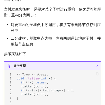
矩阵树定理
Min_25 筛
当树发生失衡时，需要对某个子树进行重构，使之尽可能平
衡．重构分为两步：
LGV 引理
洲阁筛
对要重构的子树做中序遍历，将所有未删除节点存到序
最大团搜索算法
类欧几里德算法
列中；
二分建树，即取中点为根，左右两侧递归地建子树，并
支配树
Meissel–Lehmer 算法
更新节点信息．
图上随机游走
连分数
参考实现如下：
Stern–Brocot 树与 Farey
参考实现
二次域
 1
// Tree -> Array.
 2
void
flatten
(
int
x
)
{
 3
if
(
!
x
)
return
;
Pell 方程
 4
flatten
(
lc
[
x
]);
 5
if
(
cnt
[
x
])
tmp
[
n_tmp
++
]
=
x
;
 6
flatten
(
rc
[
x
]);
 7
}
 8