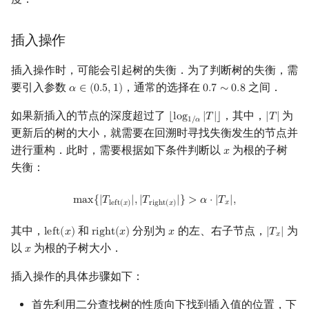
插入操作
插入操作时，可能会引起树的失衡．为了判断树的失衡，需
要引入参数
，通常的选择在
之间．
𝛼
∈
(
0
.
5
,
1
)
0
.
7
∼
0
.
8
α
∈
(
0.5
,
1
)
0.7
∼
0.8
如果新插入的节点的深度超过了
，其中，
为
⌊
l
o
g
|
𝑇
|
⌋
|
𝑇
|
⌊
log
1
/
α
|
T
|
⌋
|
T
|
1
/
𝛼
更新后的树的大小，就需要在回溯时寻找失衡发生的节点并
进行重构．此时，需要根据如下条件判断以
为根的子树
𝑥
x
失衡：
max
{
|
T
left
(
x
)
|
,
|
T
right
(
x
)
|
}
>
α
⋅
|
T
x
|
,
m
a
x
{
|
𝑇
|
,
|
𝑇
|
}
>
𝛼
⋅
|
𝑇
|
,
𝑥
l
e
f
t
(
𝑥
)
r
i
g
h
t
(
𝑥
)
其中，
和
分别为
的左、右子节点，
为
l
e
f
t
(
𝑥
)
r
i
g
h
t
(
𝑥
)
𝑥
|
𝑇
|
left
(
x
)
right
(
x
)
x
|
T
x
|
𝑥
以
为根的子树大小．
𝑥
x
插入操作的具体步骤如下：
首先利用二分查找树的性质向下找到插入值的位置，下