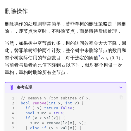
删除操作
删除操作的处理则非常简单．替罪羊树的删除策略是「懒删
除」，即节点为空时，不移除节点，而是留待后续处理．
当然，如果树中空节点过多，树的访问效率会大大下降．因
此，替罪羊树维护两个计数，整个树中未删除节点的数目和
2
整个树实际使用的节点数目．对于选定的阈值
，
𝛼
∈
(
0
,
1
)
α
∈
(
0
,
1
)
当前者与后者的比值下降到
以下时，就对整个树做一次
𝛼
α
重构，重构时删除所有空节点．
参考实现
 1
// Remove v from subtree of x.
 2
bool
remove
(
int
x
,
int
v
)
{
 3
if
(
!
x
)
return
false
;
 4
bool
succ
=
true
;
 5
if
(
v
<
val
[
x
])
{
 6
succ
=
remove
(
lc
[
x
],
v
);
 7
}
else
if
(
v
>
val
[
x
])
{