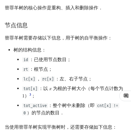
替罪羊树的核心操作是重构、插入和删除操作．
镜像站列表
Special Judge
Java 速成
前缀和 & 差分
IDA*
状压 DP
Boyer–Moore 算法
置换和排列
平衡树操作
拓扑排序
扫描线
有限状态自动机
Dev-C++
文件操作
Lambda 表达式
归并排序
裴蜀定理 & 一次不定方程
多项式多点求值|快速插值
贝尔数
线性基
虚树
致谢
Testlib
Java 进阶
二分
回溯法
数位 DP
Z 函数（扩展 KMP）
弧度制与坐标系
最短路问题
旋转卡壳
计算理论基础
查询排名
CLion
pb_ds
堆排序
费马小定理 & 欧拉定理
多项式初等函数
伯努利数
线性映射
树分治
节点信息
Polygon
倍增
Dancing Links
插头 DP
AC 自动机
复数
生成树问题
半平面交
字节顺序
根据排名查询值
Geany
编译优化
桶排序
模逆元
常系数齐次线性递推
Entringer Number
特征多项式
动态树分治
替罪羊树需要存储以下信息，用于树的自平衡操作：
树的结构信息：
OJ 工具
构造
Alpha–Beta 剪枝
计数 DP
后缀数组 (SA)
数论
斯坦纳树
平面最近点对
约瑟夫问题
查询前驱、后继
Xcode
希尔排序
线性同余方程
多项式平移|连续点值平移
Eulerian Number
对角化
AHU 算法
：已使用节点数目；
id
LaTeX 入门
优化
动态 DP
后缀自动机 (SAM)
多项式与生成函数
拆点
随机增量法
表达式求值
参考实现
GUIDE
锦标赛排序
中国剩余定理
符号化方法
分拆数
Jordan标准型
树哈希
：根节点；
rt
，
：左、右子节点；
lc[x]
rc[x]
Git
概率 DP
后缀平衡树
组合数学
参考资料
连通性相关
反演变换
在一台机器上规划任务
Sublime Text
Tim 排序
升幂引理
Lagrange 反演
范德蒙德卷积
树上随机游走
：以
为根的子树大小（每个节点计数为
tot[x]
𝑥
x
DP 套 DP
广义后缀自动机
线性代数
环计数问题
计算几何杂项
主元素问题
CP Editor
排序相关 STL
阶乘取模
形式幂级数复合|复合逆
Pólya 计数
3
）
；
1
1
：整个树中未删除（即
tot_active
cnt[x] !=
DP 优化
后缀树
线性规划
最小环
Garsia–Wachs 算法
Code::Blocks
排序应用
卢卡斯定理
普通生成函数
图论计数
）的节点的数目．
0
其它 DP 方法
Manacher
抽象代数
2-SAT
15-puzzle
同余方程
指数生成函数
当使用替罪羊树实现平衡树时，还需要存储如下信息：