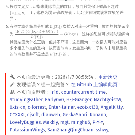
按原文定义，
指未删除节点的数目，故而只能保证树高不超过
𝑛
n
，这称为弱
‑高度平衡．此处没有细究该常数项的差
⌊
l
o
g
𝑛
⌋
+
1
𝛼
⌊
log
1
/
α
n
⌋
+
1
α
1
/
𝛼
异．
有些文章会简单分析成
次插入对应一次重构，故而均摊复杂度
Ω
(
|
𝑇
|
)
Ω
(
|
T
x
|
)
𝑥
Ω
(
|
𝑇
|
)
𝑂
(
l
o
g
𝑛
)
+
Θ
(
|
𝑇
|
)
𝑥
𝑥
为
．这样的思路可以辅助理解均
=
𝑂
(
l
o
g
𝑛
)
Ω
(
|
T
x
|
)
O
(
log
n
)
+
Θ
(
|
T
x
|
)
Ω
(
|
T
x
|
)
=
O
(
log
n
)
Ω
(
|
𝑇
|
)
𝑥
摊复杂度为什么正确，但并不严谨．这是因为，一次插入可能对应着
多个祖先节点的重构，故而当节点
发生重构时，子树内未引起重构
𝑥
x
的节点数目并不显然是
的．
Ω
(
|
𝑇
|
)
Ω
(
|
T
x
|
)
𝑥
本页面最近更新：
2026/1/7 08:56:54
，
更新历史
发现错误？想一起完善？
在 GitHub 上编辑此页！
本页面贡献者：
Ir1d
,
countercurrent-time
,
StudyingFather
,
Early0v0
,
H-J-Granger
,
NachtgeistW
,
0xis-cn
,
c-forrest
,
Enter-tainer
,
ezoixx130
,
AngelKitty
,
CCXXXI
,
cjsoft
,
diauweb
,
GekkaSaori
,
Konano
,
LovelyBuggies
,
Makkiy
,
mgt
,
minghu6
,
P-Y-Y
,
PotassiumWings
,
SamZhangQingChuan
,
sshwy
,