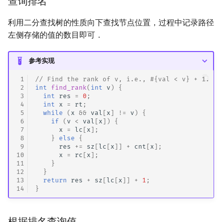
查询排名
利用二分查找树的性质向下查找节点位置，过程中记录路径
左侧存储的值的数目即可．
参考实现
 1
// Find the rank of v, i.e., #{val < v} + 1.
 2
int
find_rank
(
int
v
)
{
 3
int
res
=
0
;
 4
int
x
=
rt
;
 5
while
(
x
&&
val
[
x
]
!=
v
)
{
 6
if
(
v
<
val
[
x
])
{
 7
x
=
lc
[
x
];
 8
}
else
{
 9
res
+=
sz
[
lc
[
x
]]
+
cnt
[
x
];
10
x
=
rc
[
x
];
11
}
12
}
13
return
res
+
sz
[
lc
[
x
]]
+
1
;
14
}
根据排名查询值