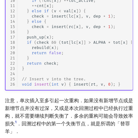
10
if
(
!
cnt
[
x
])
++
tot_active
;
11
++
cnt
[
x
];
12
}
else
if
(
v
<
val
[
x
])
{
13
check
=
insert
(
lc
[
x
],
v
,
dep
+
1
);
14
}
else
{
15
check
=
insert
(
rc
[
x
],
v
,
dep
+
1
);
16
}
17
push_up
(
x
);
18
if
(
check
&&
(
tot
[
lc
[
x
]]
>
ALPHA
*
tot
[
x
]
||
19
rebuild
(
x
);
20
return
false
;
21
}
22
return
check
;
23
}
24
25
// Insert v into the tree.
26
void
insert
(
int
v
)
{
insert
(
rt
,
v
,
0
);
}
注意，单次插入至多引起一次重构．如果没有新增节点或是
新增节点并没有过深，又或是本次回溯过程中已经执行过重
构，就不需要继续判断失衡了．多余的重构可能会导致效率
1
损失
．回溯过程中的第一个失衡节点，就是所谓的「替罪
羊」．