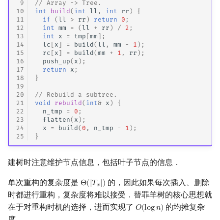
 9
// Array -> Tree.
10
int
build
(
int
ll
,
int
rr
)
{
11
if
(
ll
>
rr
)
return
0
;
12
int
mm
=
(
ll
+
rr
)
/
2
;
13
int
x
=
tmp
[
mm
];
14
lc
[
x
]
=
build
(
ll
,
mm
-
1
);
15
rc
[
x
]
=
build
(
mm
+
1
,
rr
);
16
push_up
(
x
);
17
return
x
;
18
}
19
20
// Rebuild a subtree.
21
void
rebuild
(
int
&
x
)
{
22
n_tmp
=
0
;
23
flatten
(
x
);
24
x
=
build
(
0
,
n_tmp
-
1
);
25
}
建树时注意维护节点信息，包括叶子节点的信息．
单次重构的复杂度是
的，因此如果每次插入、删除
Θ
(
|
𝑇
|
)
Θ
(
|
T
x
|
)
𝑥
时都进行重构，复杂度将难以接受．替罪羊树的核心思想就
在于对重构时机的选择，进而实现了
的均摊复杂
𝑂
(
l
o
g
𝑛
)
O
(
log
n
)
度．