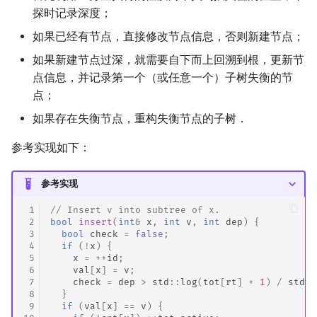
探时记录深度；
如果已经有节点，直接修改节点信息，否则新建节点；
如果新建节点过深，就需要自下而上回溯到根，更新节
点信息，并记录第一个（或任意一个）子树失衡的节
点；
如果存在失衡节点，重构失衡节点的子树．
参考实现如下：
参考实现
 1
// Insert v into subtree of x.
 2
bool
insert
(
int
&
x
,
int
v
,
int
dep
)
{
 3
bool
check
=
false
;
 4
if
(
!
x
)
{
 5
x
=
++
id
;
 6
val
[
x
]
=
v
;
 7
check
=
dep
>
std
::
log
(
tot
[
rt
]
+
1
)
/
std
::
 8
}
 9
if
(
val
[
x
]
==
v
)
{