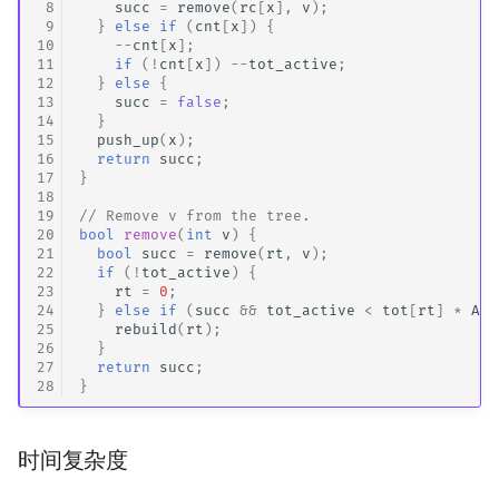
 8
succ
=
remove
(
rc
[
x
],
v
);
 9
}
else
if
(
cnt
[
x
])
{
10
--
cnt
[
x
];
11
if
(
!
cnt
[
x
])
--
tot_active
;
12
}
else
{
13
succ
=
false
;
14
}
15
push_up
(
x
);
16
return
succ
;
17
}
18
19
// Remove v from the tree.
20
bool
remove
(
int
v
)
{
21
bool
succ
=
remove
(
rt
,
v
);
22
if
(
!
tot_active
)
{
23
rt
=
0
;
24
}
else
if
(
succ
&&
tot_active
<
tot
[
rt
]
*
ALP
25
rebuild
(
rt
);
26
}
27
return
succ
;
28
}
时间复杂度