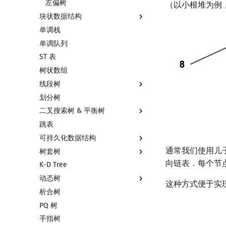
左偏树
（以小根堆为例
块状数据结构
单调栈
分块思想
单调队列
块状数组
ST 表
块状链表
树状数组
树分块
线段树
Sqrt Tree
划分树
线段树基础
二叉搜索树 & 平衡树
线段树合并 & 分裂
跳表
李超线段树
二叉搜索树 & 平衡树
可持久化数据结构
猫树
Treap
通常我们使用儿
树套树
区间最值操作 & 区间历史最值
Splay 树
可持久化数据结构简介
向链表．每个节
K-D Tree
Kinetic Tournament Tree
WBLT
可持久化线段树
线段树套线段树
动态树
替罪羊树
可持久化块状数组
平衡树套线段树
这种方式便于实
析合树
笛卡尔树
可持久化平衡树
线段树套平衡树
Link Cut Tree
PQ 树
Size Balanced Tree
可持久化字典树
树状数组套权值线段树
全局平衡二叉树
手指树
AVL 树
可持久化可并堆
分块套树状数组
Euler Tour Tree