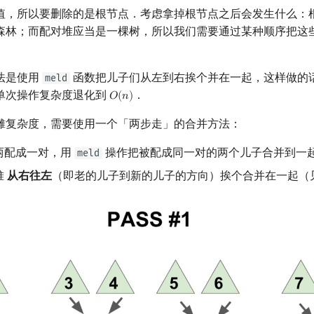
值，所以要删除的是根节点．考虑拿掉根节点之后会发生什么：
森林；而配对堆应当是一棵树，所以我们需要通过某种顺序把这
法是使用
函数把儿子们从左到右挨个并在一起，这样做的
meld
单次操作复杂度退化到
．
𝑂
(
𝑛
)
O
(
n
)
摊复杂度，需要使用一个「两步走」的合并方法：
两配成一对，用
操作把被配成同一对的两个儿子合并到一起
meld
堆
从右往左
（即老的儿子到新的儿子的方向）挨个合并在一起（见