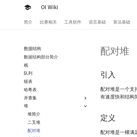
OI Wiki
简介
比赛相关
工具软件
语言基础
算法基础
配对堆
数据结构
数据结构部分简介
栈
引入
队列
链表
配对堆是一个支
哈希表
有速度快和结构
并查集
堆
并查集
并查集复杂度
堆简介
定义
二叉堆
配对堆
配对堆是一棵满