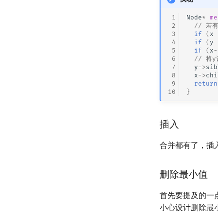
 1
Node
*
me
 2
// 若
 3
if
(
x
 4
if
(
y
 5
if
(
x
-
 6
// 将
 7
y
->
sib
 8
x
->
chi
 9
return
10
}
插入
合并都有了，插
删除最小值
首先要提及的一
小心设计删除最