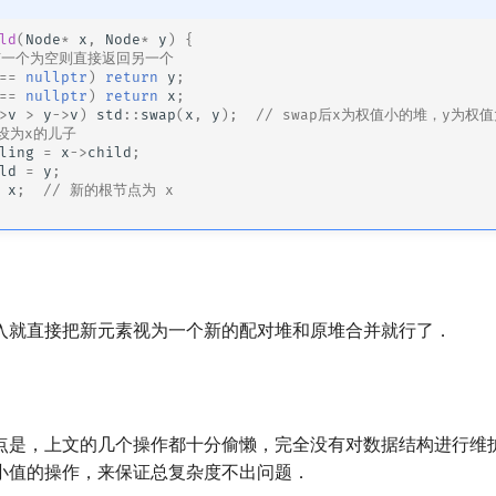
ld
(
Node
*
x
,
Node
*
y
)
{
有一个为空则直接返回另一个
==
nullptr
)
return
y
;
==
nullptr
)
return
x
;
>
v
>
y
->
v
)
std
::
swap
(
x
,
y
);
// swap后x为权值小的堆，y为权
y设为x的儿子
ling
=
x
->
child
;
ld
=
y
;
x
;
// 新的根节点为 x
入就直接把新元素视为一个新的配对堆和原堆合并就行了．
点是，上文的几个操作都十分偷懒，完全没有对数据结构进行维
小值的操作，来保证总复杂度不出问题．