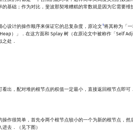
率的基础；作为对比，斐波那契堆糟糕的常数就是因为它需要维
1
精心设计的操作顺序来保证它的总复杂度，原论文
将其称为「一
ing Heap）」．在这方面和 Splay 树（在原论文中被称作「Self Adjust
相似之处．
可看出，配对堆的根节点的权值一定最小，直接返回根节点即可
的操作很简单，首先令两个根节点较小的一个为新的根节点，然
入进去．（见下图）