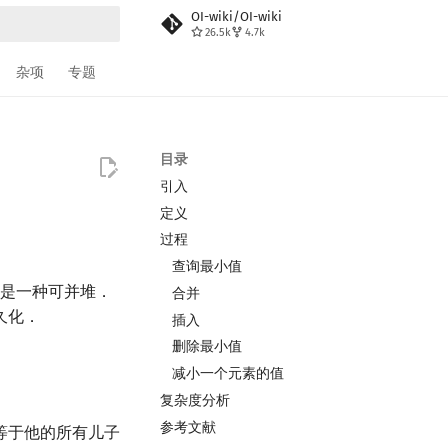
OI-wiki/OI-wiki
26.5k
4.7k
搜索
杂项
专题
目录
引入
定义
过程
查询最小值
，是一种可并堆．
合并
久化．
插入
删除最小值
减小一个元素的值
复杂度分析
参考文献
等于他的所有儿子