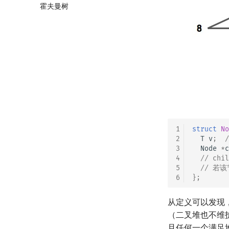
霍夫曼树
红黑树
Top Tree
左偏红黑树
AA 树
1
struct
No
2
T
v
;
3
Node
*
c
4
// c
5
// 若
6
};
从定义可以发现
（二叉堆也不维
且任何一个满足