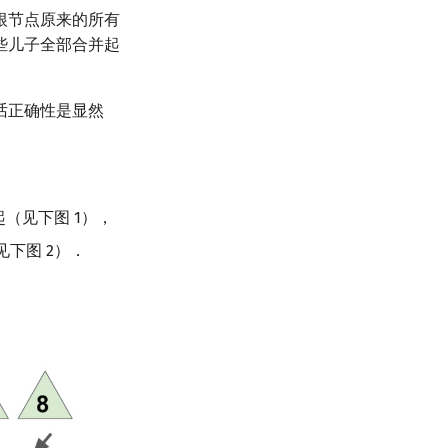
根节点原来的所有
些儿子全部合并起
话正确性是显然
（见下图 1），
下图 2）．