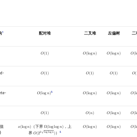
1
构
配对堆
二叉堆
左偏树
二
）
𝑂
(
1
)
𝑂
(
l
o
g
𝑛
)
𝑂
(
l
o
g
𝑛
)
𝑂
(
l
O
(
1
)
O
(
log
n
)
O
(
log
n
)
O
(
l
d-
𝑂
(
1
)
𝑂
(
1
)
𝑂
(
1
)
𝑂
(
O
(
1
)
O
(
1
)
O
(
1
)
O
(
4
te-
𝑂
(
l
o
g
𝑛
)
𝑂
(
l
o
g
𝑛
)
𝑂
(
l
o
g
𝑛
)
𝑂
(
l
O
(
log
n
)
O
(
log
n
)
O
(
log
n
)
O
(
l
𝑂
(
1
)
𝑂
(
𝑛
)
𝑂
(
l
o
g
𝑛
)
𝑂
(
l
O
(
1
)
O
(
n
)
O
(
log
n
)
O
(
l
值
（下界
，上
𝑜
(
l
o
g
𝑛
)
Ω
(
l
o
g
l
o
g
𝑛
)
𝑂
(
l
o
g
𝑛
)
𝑂
(
l
o
g
𝑛
)
𝑂
(
l
o
(
log
n
)
Ω
(
log
log
n
)
O
(
log
n
)
O
(
log
n
)
O
(
l
)
√
4
界
）
2
l
o
g
l
o
g
𝑛
𝑂
(
2
)
O
(
2
2
log
log
n
)