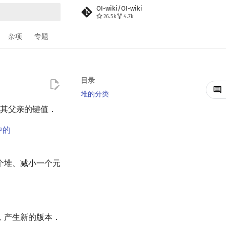
OI-wiki/OI-wiki
26.5k
4.7k
搜索
杂项
专题
目录
堆的分类
于其父亲的键值．
 中的
个堆、减小一个元
，产生新的版本．