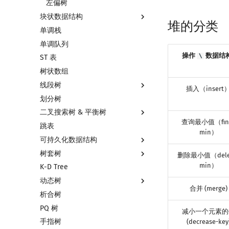
左偏树
块状数据结构
堆的分类
单调栈
分块思想
单调队列
块状数组
操作
数据结
\
ST 表
块状链表
树状数组
树分块
线段树
Sqrt Tree
插入（insert
划分树
线段树基础
二叉搜索树 & 平衡树
线段树合并 & 分裂
查询最小值（fin
跳表
李超线段树
二叉搜索树 & 平衡树
min）
可持久化数据结构
猫树
Treap
树套树
区间最值操作 & 区间历史最值
Splay 树
可持久化数据结构简介
删除最小值（dele
min）
K-D Tree
Kinetic Tournament Tree
WBLT
可持久化线段树
线段树套线段树
动态树
替罪羊树
可持久化块状数组
平衡树套线段树
合并 (merge)
析合树
笛卡尔树
可持久化平衡树
线段树套平衡树
Link Cut Tree
PQ 树
Size Balanced Tree
可持久化字典树
树状数组套权值线段树
全局平衡二叉树
减小一个元素的
手指树
AVL 树
可持久化可并堆
分块套树状数组
Euler Tour Tree
(decrease-key