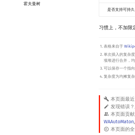
霍夫曼树
红黑树
Top Tree
是否支持可持久
左偏红黑树
AA 树
习惯上，不加限
表格来自于
Wikip
单次插入的复杂
项堆进行合并，
可以保存一个指
复杂度为均摊复
本页面最近
发现错误
本页面贡献
WAAutoMaton
本页面的