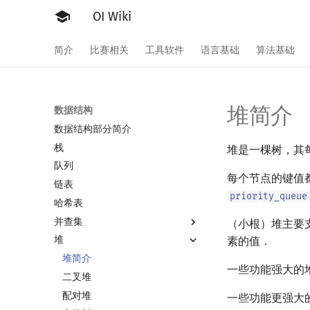
OI Wiki
简介
比赛相关
工具软件
语言基础
算法基础
堆简介
数据结构
数据结构部分简介
栈
堆是一棵树，其
队列
每个节点的键值
链表
priority_queue
哈希表
并查集
（小根）堆主要
堆
并查集
素的值．
并查集复杂度
堆简介
一些功能强大的堆
二叉堆
配对堆
一些功能更强大