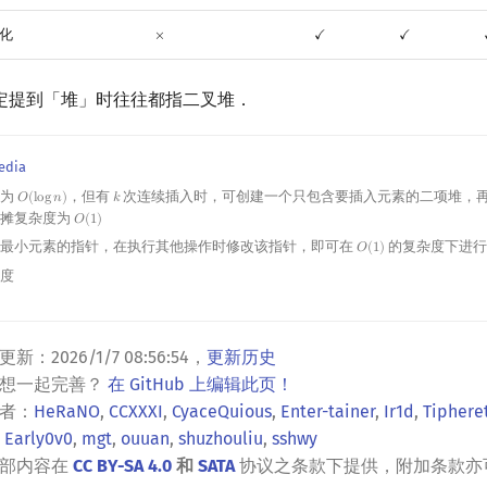
化
×
✓
✓
×
✓
✓
定提到「堆」时往往都指二叉堆．
edia
度为
，但有
次连续插入时，可创建一个只包含要插入元素的二项堆，
𝑂
(
l
o
g
𝑛
)
𝑘
O
(
log
n
)
k
均摊复杂度为
𝑂
(
1
)
O
(
1
)
向最小元素的指针，在执行其他操作时修改该指针，即可在
的复杂度下进
𝑂
(
1
)
O
(
1
)
杂度
更新：
2026/1/7 08:56:54
，
更新历史
？想一起完善？
在 GitHub 上编辑此页！
者：
HeRaNO
,
CCXXXI
,
CyaceQuious
,
Enter-tainer
,
Ir1d
,
Tiphere
,
Early0v0
,
mgt
,
ouuan
,
shuzhouliu
,
sshwy
全部内容在
CC BY-SA 4.0
和
SATA
协议之条款下提供，附加条款亦