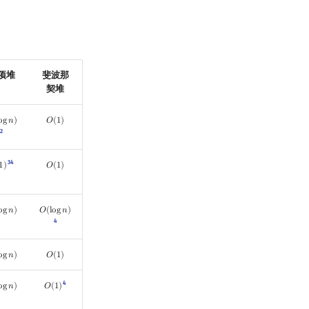
项堆
斐波那
契堆
o
g
𝑛
)
𝑂
(
1
)
og
n
)
O
(
1
)
2
3
4
1
)
𝑂
(
1
)
1
)
O
(
1
)
o
g
𝑛
)
𝑂
(
l
o
g
𝑛
)
og
n
)
O
(
log
n
)
4
o
g
𝑛
)
𝑂
(
1
)
og
n
)
O
(
1
)
4
o
g
𝑛
)
𝑂
(
1
)
og
n
)
O
(
1
)