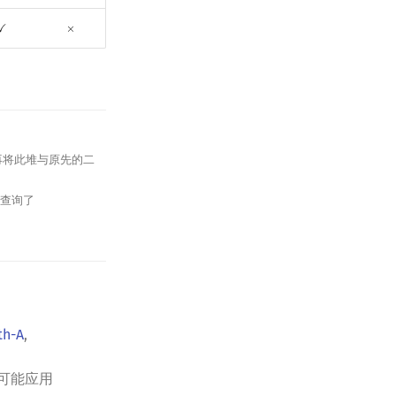
✓
×
✓
×
再将此堆与原先的二
行查询了
th-A
,
可能应用