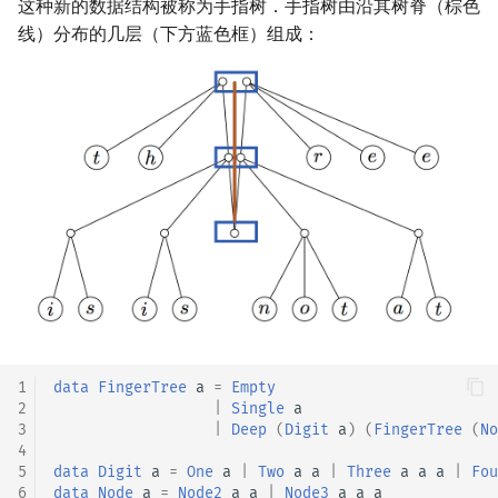
这种新的数据结构被称为手指树．手指树由沿其树脊（棕色
线）分布的几层（下方蓝色框）组成：
1
data
FingerTree
a
=
Empty
2
|
Single
a
3
|
Deep
(
Digit
a
)
(
FingerTree
(
No
4
5
data
Digit
a
=
One
a
|
Two
a
a
|
Three
a
a
a
|
Fou
6
data
Node
a
=
Node2
a
a
|
Node3
a
a
a