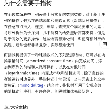
为什么需要手指树
镜像站列表
Special Judge
Java 速成
前缀和 & 差分
IDA*
状压 DP
Boyer–Moore 算法
置换和排列
AVL 树
参考资料与拓展阅读
拓扑排序
扫描线
有限状态自动机
Dev-C++
文件操作
Lambda 表达式
归并排序
裴蜀定理 & 一次不定方程
多项式多点求值|快速插值
贝尔数
线性基
虚树
在函数式编程中，列表是十分常见的数据类型．对于基于序
致谢
Testlib
Java 进阶
二分
回溯法
数位 DP
Z 函数（扩展 KMP）
弧度制与坐标系
红黑树
最短路问题
旋转卡壳
计算理论基础
CLion
pb_ds
堆排序
费马小定理 & 欧拉定理
多项式初等函数
伯努利数
线性映射
树分治
列的操作，包括在两端添加和删除元素（双端队列操作），
在任意节点插入、连接、删除，查找某个满足要求的元素，
Polygon
倍增
Dancing Links
插头 DP
AC 自动机
复数
左偏红黑树
生成树问题
半平面交
字节顺序
Geany
编译优化
桶排序
模逆元
常系数齐次线性递推
Entringer Number
特征多项式
动态树分治
将序列拆分为子序列，几乎所有的函数型语言都支持．但是
对于高效的更多操作，这些语言很难做到．即使有相对应的
OJ 工具
构造
Alpha–Beta 剪枝
计数 DP
后缀数组 (SA)
数论
AA 树
斯坦纳树
平面最近点对
约瑟夫问题
Xcode
希尔排序
线性同余方程
多项式平移|连续点值平移
Eulerian Number
对角化
AHU 算法
实现，通常也都非常复杂，实际很难使用．
而指状树提供了一种纯函数式的序列数据结构，它可以在均
LaTeX 入门
优化
动态 DP
后缀自动机 (SAM)
多项式与生成函数
拆点
随机增量法
表达式求值
GUIDE
锦标赛排序
中国剩余定理
符号化方法
分拆数
Jordan标准型
树哈希
摊常量时间（amortized constant time）内完成访问，添
加到序列的前端和末尾等操作，以及在对数时间
Git
概率 DP
后缀平衡树
组合数学
连通性相关
反演变换
在一台机器上规划任务
Sublime Text
Tim 排序
升幂引理
Lagrange 反演
范德蒙德卷积
树上随机游走
（logarithmic time）内完成串联和随机访问．除了良好的
DP 套 DP
广义后缀自动机
线性代数
环计数问题
计算几何杂项
主元素问题
CP Editor
排序相关 STL
阶乘取模
形式幂级数复合|复合逆
Pólya 计数
渐近运行时边界外，手指树还非常灵活：当与元素上的幺半
群标记（
monoidal tag
）结合时，指状树可用于实现高效
DP 优化
后缀树
线性规划
最小环
Garsia–Wachs 算法
Code::Blocks
排序应用
卢卡斯定理
普通生成函数
图论计数
的随机访问序列、有序序列、间隔树和优先级队列．
其它 DP 方法
Manacher
抽象代数
2-SAT
15-puzzle
同余方程
指数生成函数
基本结构