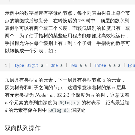
示例中的数字是带有字母的节点．每个列表由树脊上每个节
点的前缀或后缀划分．在转换后的 2-3 树中，顶层的数字列
表似乎可以有两个或三个长度，而较低级别的长度只有一或
两个．为了使手指树的某些应用程序能够如此高效地运行，
手指树允许在每个级别上有
到
个子树．手指树的数字可
1
4
1
4
以转换成一个列表，如：
1
type
Digit
a
=
One
a
|
Two
a
a
|
Three
a
a
a
|
Fou
顶层具有类型
的元素，下一层具有类型节点
的元素，
𝑎
𝑎
a
a
因为树脊和叶子之间的节点，这通常意味着树的第
层具
𝑛
n
有元素类型为
，或 2-3 个深度为
的树．这意味着
𝑛
𝑁
𝑜
𝑑
𝑒
𝑎
𝑛
N
o
d
e
n
a
n
个元素的序列由深度为
的树表示．距离最近端
Θ(log n)
𝑛
n
的元素存储在树中
深度处．
Θ(log d)
𝑑
d
双向队列操作