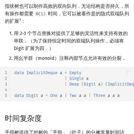
指状树也可以制作高效的双向队列．无论结构是否持久，所
有操作都需要
时间．它可以被看作是的隐式双端队列
Θ(1)
1
的扩展
：
用 2-3 个节点替换对提供了足够的灵活性来支持有效的
串联．（为了保持恒定时间的双端队列操作，必须将
Digit 扩展为四．）
用幺半群（monoid）注释内部节点允许有效的分裂．
1
data
ImplicitDeque
a
=
Empty
2
|
Single
a
3
|
Deep
(
Digit
a
)
(
ImplicitDeq
4
5
data
Digit
a
=
One
a
|
Two
a
a
|
Three
a
a
a
时间复杂度
手指树提供了对树的「手指」（叶子）的分摊常量时间访