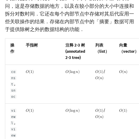
问，这是存储数据的地方，以及在较小部分的大小中连接和
拆分对数时间．它还在每个内部节点中存储对其后代应用一
些关联操作的结果．存储在内部节点中的「摘要」数据可用
于提供除树之外的数据结构的功能．
操
手指树
注释 2-3 树
列表
向量
作
(annotated
（list）
（vector）
2-3 tree)
/
co
𝑂
(
1
)
𝑂
(
l
o
g
𝑛
)
𝑂
(
1
)
𝑂
(
𝑛
)
O
(
1
)
O
(
log
n
)
O
(
1
)
O
(
n
)
ns
𝑂
(
𝑛
)
O
(
n
)
,
t
sn
oc
/
vi
𝑂
(
1
)
𝑂
(
l
o
g
𝑛
)
𝑂
(
1
)
𝑂
(
1
)
O
(
1
)
O
(
log
n
)
O
(
1
)
O
(
1
)
ew
𝑂
(
𝑛
)
O
(
n
)
,
l
vi
ew