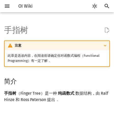
OI Wiki
键
入
手指树
Getting Started
比赛相关简介
工具软件简介
语言基础简介
算法基础简介
搜索部分简介
动态规划部分简介
字符串部分简介
数学部分简介
并查集
堆简介
分块思想
线段树基础
二叉搜索树 & 平衡树
可持久化数据结构简介
线段树套线段树
Link Cut Tree
简介
图论部分简介
计算几何部分简介
杂项简介
RMQ
OI 赛事与赛制
题型概述
读入、输出优化
Vim
评测工具简介
Testlib 简介
Hello, World!
C++ 标准库简介
类
复杂度简介
排序简介
DP 优化简介
后缀数组简介
数字系统简介
数论基础
多项式与生成函数简介
排列组合
线性代数简介
线性规划基础
基本概念
基本概念
博弈论简介
插值
树基础
最短路
最小生成树
强连通分量
网络流简介
图匹配
离线算法简介
随机函数
以
开
注意
关于本项目
赛事
代码编辑工具
C++ 基础
复杂度
DFS（搜索）
动态规划基础
字符串基础
布尔代数
并查集复杂度
二叉堆
块状数组
线段树合并 & 分裂
Treap
可持久化线段树
平衡树套线段树
全局平衡二叉树
为什么需要手指树
图论相关概念
二维计算几何基础
离散化
并查集应用
ICPC/CCPC 赛事与赛制
交互题
分段打表
Emacs
Arbiter
通用
C++ 语法基础
STL 容器
命名空间
均摊复杂度
选择排序
单调队列/单调栈优化
最优原地后缀排序算法
进位制
模算术简介
代数基本定理
抽屉原理
向量
单纯形法
群论
条件概率与独立性
公平组合游戏
数值积分
树的直径
差分约束
最小树形图
双连通分量
最大流
二分图最大匹配
CDQ 分治
随机化技巧
始
此章是选读内容，在阅读前请确定你对函数式编程（Functional
如何参与
题型
评测工具
C++ 标准库
枚举
BFS（搜索）
记忆化搜索
标准库
数字系统
配对堆
块状链表
李超线段树
Splay 树
可持久化块状数组
线段树套平衡树
Euler Tour Tree
基本结构
图的存储
三维计算几何基础
双指针
括号序列
常见错误
VS Code
Cena
Generator
变量
STL 算法
值类别
冒泡排序
斜率优化
平衡三进制
素数
快速傅里叶变换
容斥原理
内积和外积
环论
随机变量
零和游戏
高斯消元
树的中心
k 短路
最小直径生成树
割点和桥
最小割
二分图最大权匹配
整体二分
爬山算法
Programming）有一定了解．
搜
OI Wiki 不是什么
学习路线
命令行
C++ 进阶
模拟
双向搜索
背包 DP
字符串匹配
位操作
左偏树
树分块
猫树
WBLT
可持久化平衡树
树状数组套权值线段树
Top Tree
DFS（图论）
距离
离线算法
线段树与离线询问
将一棵树变成手指树
常见技巧
Atom
CCR Plus
Validator
运算
bitset
重载运算符
插入排序
四边形不等式优化
格雷码
最大公约数
快速数论变换
斐波那契数列
矩阵
域论
随机变量的数字特征
非公平组合游戏
牛顿迭代法
树的重心
同余最短路
圆方树
费用流
一般图最大匹配
莫队算法
模拟退火
索
简介
格式手册
学习资源
命令行编译与调试
C++ 与其他常用语言的区别
递归 & 分治
启发式搜索
区间 DP
字符串哈希
二进制集合操作
Sqrt Tree
区间最值操作 & 区间历史最
替罪羊树
可持久化字典树
分块套树状数组
BFS（图论）
Pick 定理
分数规划
双向队列操作
Eclipse
Lemon
Interactor
流程控制语句
string
引用
计数排序
Slope Trick 优化
欧拉函数
快速沃尔什变换
错位排列
初等变换
Schreier–Sims 算法
概率不等式
最近公共祖先
点/边连通度
上下界网络流
一般图最大权匹配
值
手指树
（Finger Tree）是一种
纯函数式
数据结构，由 Ralf
数学符号表
技巧
编译器
Pascal 转 C++ 急救
贪心
A*
DAG 上的 DP
字典树 (Trie)
高精度计算
笛卡尔树
可持久化可并堆
时间复杂度
树上问题
三角剖分
随机化
Notepad++
Checker
高级数据类型
pair
常量
基数排序
WQS 二分
筛法
Chirp Z 变换
卡特兰数
行列式
树链剖分
Stoer–Wagner 算法
稳定匹配
Hinze 和 Ross Paterson 提出．
Kinetic Tournament Tree
F.A.Q.
出题
WSL (Windows 10)
Python 速成
排序
迭代加深搜索
树形 DP
前缀函数与 KMP 算法
快速幂
Size Balanced Tree
应用
有向无环图
凸包
悬线法
Kate
函数
新版 C++ 特性
快速排序
状态设计优化
分解质因数
多项式牛顿迭代
斯特林数
线性空间
树上启发式合并