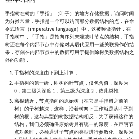
回文树
概率论
欧拉图
Kahan 求和
二次剩余
手指树在树的「手指」（叶子）的地方存储数据，访问时间
为分摊常量．手指是一个可以访问部分数据结构的点．在命
序列自动机
博弈论
哈密顿图
珂朵莉树/颜色段均摊
阶 & 原根
令式语言（imperative language）中，这被称做指针．在
手指树中，「手指」是指向序列末端或叶节点的结构．手指
最小表示法
数值算法
二分图
空间优化简介
离散对数
树还在每个内部节点中存储对其后代应用一些关联操作的结
果．存储在内部节点中的数据可用于提供除树类数据结构之
Lyndon 分解
序理论
平面图
高次剩余 & 单位根
外的功能．
Main–Lorentz 算法
杨氏矩阵
弦图
数论分块
手指树的深度由下到上计算．
手指树的第一级，即树的叶节点，仅包含值，深度为
拟阵
图的着色
狄利克雷卷积
．第二级为深度
．第三级为深度
，依此类推．
0
1
2
0
1
2
Berlekamp–Massey 算法
网络流
莫比乌斯反演
离根越近，节点指向的原始树（在它是手指树之前的
树）的子树越深．这样，沿着树向下工作就是从叶子到
图的匹配
杜教筛
树的根，这与典型的树数据结构相反．为了获得这种的
结构，我们必须确保原始树具有统一的深度．在声明节
Prüfer 序列
Powerful Number 筛
点对象时，必须通过子节点的类型进行参数化．深度为