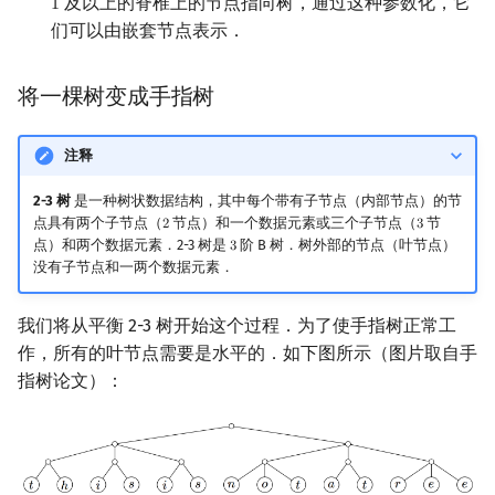
及以上的脊椎上的节点指向树，通过这种参数化，它
1
1
矩阵树定理
Min_25 筛
们可以由嵌套节点表示．
LGV 引理
洲阁筛
将一棵树变成手指树
最大团搜索算法
类欧几里德算法
注释
支配树
Meissel–Lehmer 算法
2-3 树
是一种树状数据结构，其中每个带有子节点（内部节点）的节
点具有两个子节点（
节点）和一个数据元素或三个子节点（
节
2
3
2
3
图上随机游走
连分数
点）和两个数据元素．2-3 树是
阶 B 树．树外部的节点（叶节点）
3
3
没有子节点和一两个数据元素．
Stern–Brocot 树与 Farey
我们将从平衡 2-3 树开始这个过程．为了使手指树正常工
二次域
作，所有的叶节点需要是水平的．如下图所示（图片取自手
指树论文）：
Pell 方程