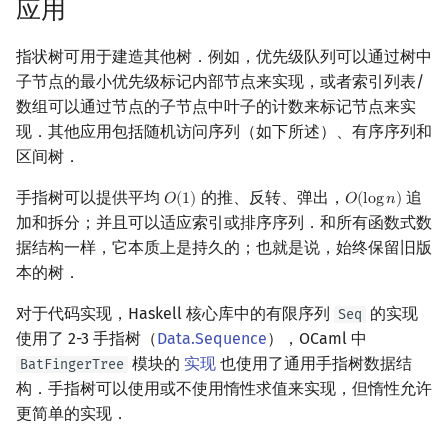
应用
指状树可用于建造其他树．例如，优先级队列可以通过树中
子节点的最小优先级标记内部节点来实现，或者索引列表/
数组可以通过节点的子节点中叶子的计数来标记节点来实
现．其他应用包括随机访问序列（如下所述）、有序序列和
区间树．
手指树可以提供平均
的推、反转、弹出，
追
𝑂
(
1
)
𝑂
(
l
o
g
𝑛
)
O
(
1
)
O
(
log
n
)
加和拆分；并且可以适应索引或排序序列．和所有函数式数
据结构一样，它本质上是持久的；也就是说，始终保留旧版
本的树．
对于代码实现，Haskell 核心库中的有限序列
的实现
Seq
使用了 2-3 手指树（
Data.Sequence
），OCaml 中
模块的
实现
也使用了通用手指树数据结
BatFingerTree
构．手指树可以使用或不使用惰性求值来实现，但惰性允许
更简单的实现．