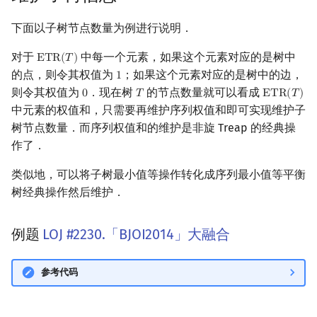
下面以子树节点数量为例进行说明．
对于
中每一个元素，如果这个元素对应的是树中
E
T
R
(
𝑇
)
ETR
(
T
)
的点，则令其权值为
；如果这个元素对应的是树中的边，
1
1
则令其权值为
．现在树
的节点数量就可以看成
0
𝑇
E
T
R
(
𝑇
)
0
T
ETR
(
T
)
中元素的权值和，只需要再维护序列权值和即可实现维护子
树节点数量．而序列权值和的维护是非旋 Treap 的经典操
作了．
类似地，可以将子树最小值等操作转化成序列最小值等平衡
树经典操作然后维护．
例题
LOJ #2230.「BJOI2014」大融合
参考代码