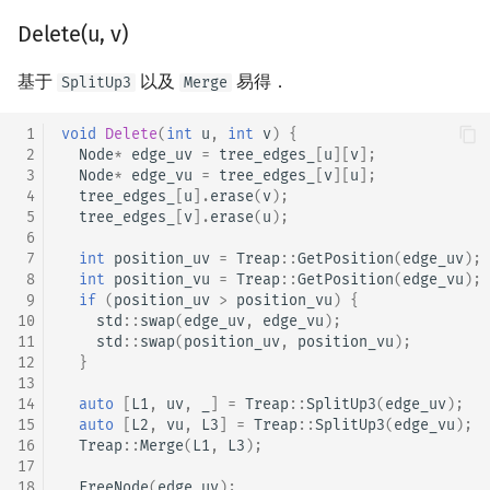
Delete(u, v)
基于
以及
易得．
SplitUp3
Merge
 1
void
Delete
(
int
u
,
int
v
)
{
 2
Node
*
edge_uv
=
tree_edges_
[
u
][
v
];
 3
Node
*
edge_vu
=
tree_edges_
[
v
][
u
];
 4
tree_edges_
[
u
].
erase
(
v
);
 5
tree_edges_
[
v
].
erase
(
u
);
 6
 7
int
position_uv
=
Treap
::
GetPosition
(
edge_uv
);
 8
int
position_vu
=
Treap
::
GetPosition
(
edge_vu
);
 9
if
(
position_uv
>
position_vu
)
{
10
std
::
swap
(
edge_uv
,
edge_vu
);
11
std
::
swap
(
position_uv
,
position_vu
);
12
}
13
14
auto
[
L1
,
uv
,
_
]
=
Treap
::
SplitUp3
(
edge_uv
);
15
auto
[
L2
,
vu
,
L3
]
=
Treap
::
SplitUp3
(
edge_vu
);
16
Treap
::
Merge
(
L1
,
L3
);
17
18
FreeNode
(
edge_uv
);