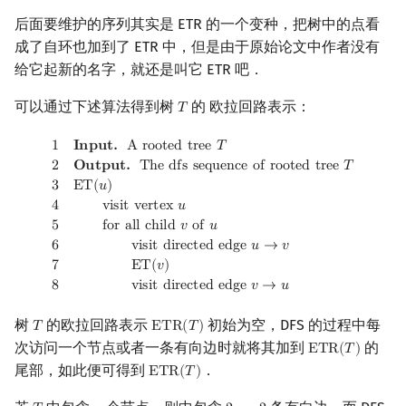
维护树链信息
回文树
概率论
欧拉图
Kahan 求和
二次剩余
后面要维护的序列其实是 ETR 的一个变种，把树中的点看
成了自环也加到了 ETR 中，但是由于原始论文中作者没有
例题 「星际探索」
序列自动机
博弈论
哈密顿图
珂朵莉树/颜色段均摊
阶 & 原根
给它起新的名字，就还是叫它 ETR 吧．
可以通过下述算法得到树
的 欧拉回路表示：
参考资料
𝑇
最小表示法
数值算法
二分图
空间优化简介
T
离散对数
1
Input.
A rooted tree
T
2
Output.
The dfs sequence of rooted
1
𝐈
𝐧
𝐩
𝐮
𝐭
.
A
r
o
o
t
e
d
t
r
e
e
𝑇
Lyndon 分解
序理论
平面图
高次剩余 & 单位根
2
𝐎
𝐮
𝐭
𝐩
𝐮
𝐭
.
T
h
e
d
f
s
s
e
q
u
e
n
c
e
o
f
r
o
o
t
e
d
t
r
e
e
𝑇
3
E
T
(
𝑢
)
Main–Lorentz 算法
杨氏矩阵
弦图
数论分块
4
v
i
s
i
t
v
e
r
t
e
x
𝑢
5
f
o
r
a
l
l
c
h
i
l
d
𝑣
o
f
𝑢
拟阵
图的着色
狄利克雷卷积
6
v
i
s
i
t
d
i
r
e
c
t
e
d
e
d
g
e
𝑢
→
𝑣
7
E
T
(
𝑣
)
8
v
i
s
i
t
d
i
r
e
c
t
e
d
e
d
g
e
𝑣
→
𝑢
Berlekamp–Massey 算法
网络流
莫比乌斯反演
树
的欧拉回路表示
初始为空，DFS 的过程中每
𝑇
E
T
R
(
𝑇
)
T
ETR
(
T
)
图的匹配
杜教筛
次访问一个节点或者一条有向边时就将其加到
的
E
T
R
(
𝑇
)
ETR
(
T
)
尾部，如此便可得到
．
E
T
R
(
𝑇
)
ETR
(
T
)
Prüfer 序列
Powerful Number 筛