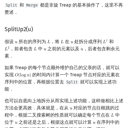
和
都是非旋 Treap 的基本操作了，这里不再
Split
Merge
赘述．
SplitUp2(u)
假设
所在的序列为
，将
在
处拆分成序列
和
1
𝑢
𝐿
𝐿
𝑢
𝐿
u
L
L
u
L
1
，前者包含
中
之前的元素以及
，后者包含剩余元
2
𝐿
𝐿
𝑢
𝑢
L
2
L
u
u
素．
如果 Treap 的每个节点额外维护自己的父亲的话，就可以
实现
的时间内计算一个 Treap 节点对应的元素在
𝑂
(
l
o
g
𝑛
)
O
(
log
n
)
序列中的位置，再根据位置去
就可以实现上述功
Split
能．
也可以自底向上地拆分从而实现上述功能，这样做相比上述
方法会更高效．具体就是，在从
对应的节点往根跳的过
𝑢
u
程中，根据二叉搜索树的性质就可以确定每个节点在
中
𝐿
L
位于
之前还是之后，根据这点就可以计算
在序列中的
𝑢
𝑢
u
u