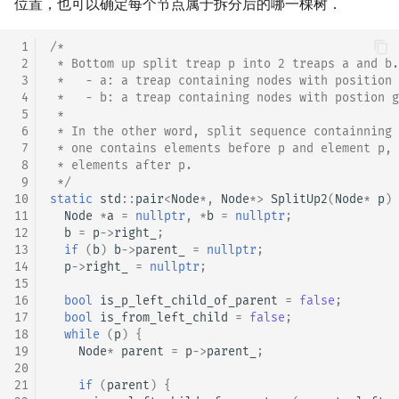
位置，也可以确定每个节点属于拆分后的哪一棵树．
 1
/*
 2
 * Bottom up split treap p into 2 treaps a and b.
 3
 *   - a: a treap containing nodes with position 
 4
 *   - b: a treap containing nodes with postion g
 5
 *
 6
 * In the other word, split sequence containning 
 7
 * one contains elements before p and element p, 
 8
 * elements after p.
 9
 */
10
static
std
::
pair
<
Node
*
,
Node
*>
SplitUp2
(
Node
*
p
)
11
Node
*
a
=
nullptr
,
*
b
=
nullptr
;
12
b
=
p
->
right_
;
13
if
(
b
)
b
->
parent_
=
nullptr
;
14
p
->
right_
=
nullptr
;
15
16
bool
is_p_left_child_of_parent
=
false
;
17
bool
is_from_left_child
=
false
;
18
while
(
p
)
{
19
Node
*
parent
=
p
->
parent_
;
20
21
if
(
parent
)
{