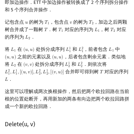
即加边操作．ETT 中加边操作被转换成了 2 个序列拆分操作
和 5 个序列合并操作．
记包含点
的树为
，包含点
的树为
，加边之后两颗
𝑢
𝑇
𝑣
𝑇
u
T
1
v
T
2
1
2
树合并成了一颗树
．树
对应的序列为
，树
对应
𝑇
𝑇
𝐿
𝑇
T
T
1
L
1
T
2
1
1
2
的序列为
．
𝐿
L
2
2
将
在
处拆分成序列
和
，前者包含
中
1
2
𝐿
(
𝑢
,
𝑢
)
𝐿
𝐿
𝐿
L
1
(
u
,
u
)
L
1
1
L
1
2
L
1
1
1
1
1
之前的元素以及
，后者包含剩余元素．类似地
(
𝑢
,
𝑢
)
(
𝑢
,
𝑢
)
(
u
,
u
)
(
u
,
u
)
将
在
处拆分成序列
和
．则依次将
1
2
𝐿
(
𝑣
,
𝑣
)
𝐿
𝐿
L
2
(
v
,
v
)
L
2
1
L
2
2
2
2
2
合并即可得到树
对应的序列
2
1
2
1
𝐿
,
𝐿
,
[
(
𝑢
,
𝑣
)
]
,
𝐿
,
𝐿
,
[
(
𝑣
,
𝑢
)
]
𝑇
L
1
2
,
L
1
1
,
[
(
u
,
v
)
]
,
L
2
2
,
L
2
1
,
[
(
v
,
u
)
]
T
1
1
2
2
．
𝐿
L
这里可以理解成两次换根操作，然后把两个欧拉回路在当前
根的位置处断开，再用新加的两条有向边把两个欧拉回路拼
成一个新的欧拉回路．
Delete(u, v)