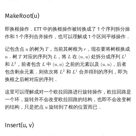
MakeRoot(u)
即换根操作．ETT 中的换根操作被转换成了 1 个序列拆分操
作和 1 个序列合并操作，也可以理解成 1 个区间平移操作．
记包含点
的树为
，当前其树根为
，现在要将树根换成
𝑢
𝑇
𝑟
u
T
r
．树
对应的序列为
，将
在
处拆分成序列
1
𝑢
𝑇
𝐿
𝐿
(
𝑢
,
𝑢
)
𝐿
u
T
L
L
(
u
,
u
)
L
1
和
，前者包含
中
之前的元素以及
，后者
2
𝐿
𝐿
(
𝑢
,
𝑢
)
(
𝑢
,
𝑢
)
L
2
L
(
u
,
u
)
(
u
,
u
)
包含剩余元素．则依次将
和
合并得到的序列，即为
2
1
𝐿
𝐿
L
2
L
1
换根之后树对应的序列．
这里可以理解成对一个欧拉回路进行旋转操作，欧拉回路是
一个环，旋转并不会改变欧拉回路的结构，也即不会改变树
的结构，只是把点
旋转到了根的位置而已．
𝑢
u
Insert(u, v)