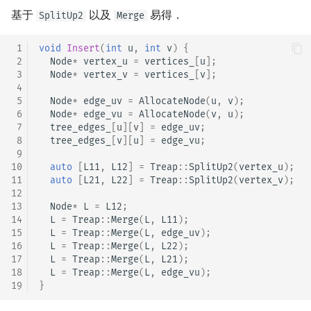
基于
以及
易得．
SplitUp2
Merge
 1
void
Insert
(
int
u
,
int
v
)
{
 2
Node
*
vertex_u
=
vertices_
[
u
];
 3
Node
*
vertex_v
=
vertices_
[
v
];
 4
 5
Node
*
edge_uv
=
AllocateNode
(
u
,
v
);
 6
Node
*
edge_vu
=
AllocateNode
(
v
,
u
);
 7
tree_edges_
[
u
][
v
]
=
edge_uv
;
 8
tree_edges_
[
v
][
u
]
=
edge_vu
;
 9
10
auto
[
L11
,
L12
]
=
Treap
::
SplitUp2
(
vertex_u
);
11
auto
[
L21
,
L22
]
=
Treap
::
SplitUp2
(
vertex_v
);
12
13
Node
*
L
=
L12
;
14
L
=
Treap
::
Merge
(
L
,
L11
);
15
L
=
Treap
::
Merge
(
L
,
edge_uv
);
16
L
=
Treap
::
Merge
(
L
,
L22
);
17
L
=
Treap
::
Merge
(
L
,
L21
);
18
L
=
Treap
::
Merge
(
L
,
edge_vu
);
19
}