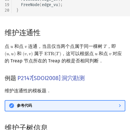
19
FreeNode
(
edge_vu
);
20
}
维护连通性
点
和点
连通，当且仅当两个点属于同一棵树
，即
𝑢
𝑣
𝑇
u
v
T
和
属于
，这可以根据点
和点
对应
(
𝑢
,
𝑢
)
(
𝑣
,
𝑣
)
E
T
R
(
𝑇
)
𝑢
𝑣
(
u
,
u
)
(
v
,
v
)
ETR
(
T
)
u
v
的 Treap 节点所在的 Treap 的根是否相同判断．
例题
P2147[SDOI2008] 洞穴勘测
维护连通性的模板题．
参考代码
维护子树信息