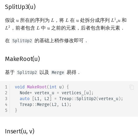
SplitUp3(u)
假设
所在的序列为
，将
在
处拆分成序列
,
和
1
𝑢
𝐿
𝐿
𝑢
𝐿
𝑢
u
L
L
u
L
1
u
，前者包含
中
之前的元素，后者包含剩余元素．
2
𝐿
𝐿
𝑢
L
2
L
u
在
的基础上稍作修改即可．
SplitUp2
MakeRoot(u)
基于
以及
易得．
SplitUp2
Merge
1
void
MakeRoot
(
int
u
)
{
2
Node
*
vertex_u
=
vertices_
[
u
];
3
auto
[
L1
,
L2
]
=
Treap
::
SplitUp2
(
vertex_u
);
4
Treap
::
Merge
(
L2
,
L1
);
5
}
Insert(u, v)