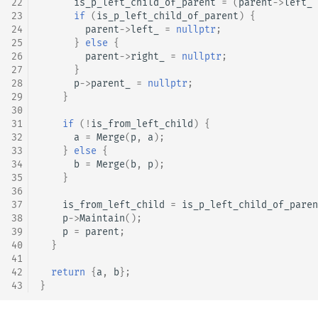
22
is_p_left_child_of_parent
=
(
parent
->
left_
23
if
(
is_p_left_child_of_parent
)
{
24
parent
->
left_
=
nullptr
;
25
}
else
{
26
parent
->
right_
=
nullptr
;
27
}
28
p
->
parent_
=
nullptr
;
29
}
30
31
if
(
!
is_from_left_child
)
{
32
a
=
Merge
(
p
,
a
);
33
}
else
{
34
b
=
Merge
(
b
,
p
);
35
}
36
37
is_from_left_child
=
is_p_left_child_of_paren
38
p
->
Maintain
();
39
p
=
parent
;
40
}
41
42
return
{
a
,
b
};
43
}