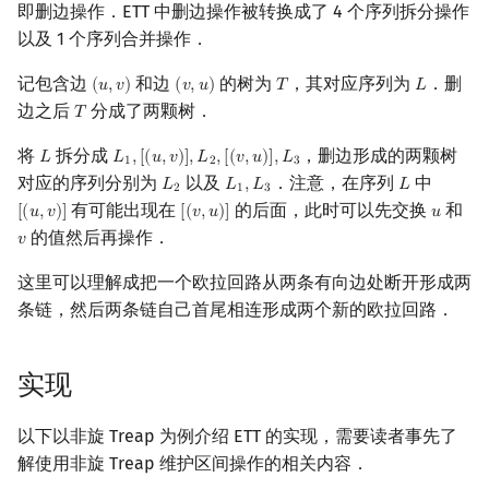
即删边操作．ETT 中删边操作被转换成了 4 个序列拆分操作
以及 1 个序列合并操作．
记包含边
和边
的树为
，其对应序列为
．删
(
𝑢
,
𝑣
)
(
𝑣
,
𝑢
)
𝑇
𝐿
(
u
,
v
)
(
v
,
u
)
T
L
边之后
分成了两颗树．
𝑇
T
将
拆分成
，删边形成的两颗树
𝐿
𝐿
,
[
(
𝑢
,
𝑣
)
]
,
𝐿
,
[
(
𝑣
,
𝑢
)
]
,
𝐿
L
L
1
,
[
(
u
,
v
)
]
,
L
2
,
[
(
v
,
u
)
]
,
L
3
1
2
3
对应的序列分别为
以及
．注意，在序列
中
𝐿
𝐿
,
𝐿
𝐿
L
2
L
1
,
L
3
L
2
1
3
有可能出现在
的后面，此时可以先交换
和
[
(
𝑢
,
𝑣
)
]
[
(
𝑣
,
𝑢
)
]
𝑢
[
(
u
,
v
)
]
[
(
v
,
u
)
]
u
的值然后再操作．
𝑣
v
这里可以理解成把一个欧拉回路从两条有向边处断开形成两
条链，然后两条链自己首尾相连形成两个新的欧拉回路．
实现
以下以非旋 Treap 为例介绍 ETT 的实现，需要读者事先了
解使用非旋 Treap 维护区间操作的相关内容．