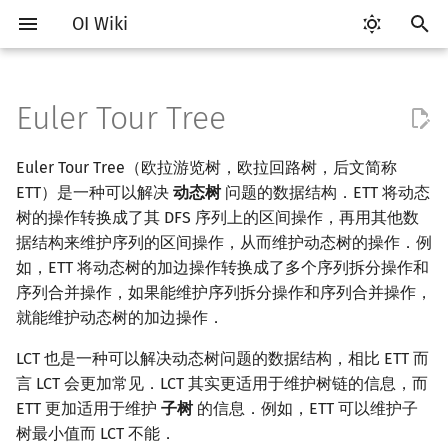
OI Wiki
键
入
Euler Tour Tree
Getting Started
比赛相关简介
工具软件简介
语言基础简介
算法基础简介
搜索部分简介
动态规划部分简介
字符串部分简介
数学部分简介
并查集
堆简介
分块思想
线段树基础
二叉搜索树 & 平衡树
可持久化数据结构简介
线段树套线段树
树的欧拉回路表示
图论部分简介
计算几何部分简介
杂项简介
RMQ
OI 赛事与赛制
题型概述
读入、输出优化
Vim
评测工具简介
Testlib 简介
Hello, World!
C++ 标准库简介
类
复杂度简介
排序简介
DP 优化简介
后缀数组简介
数字系统简介
数论基础
多项式与生成函数简介
排列组合
线性代数简介
线性规划基础
基本概念
基本概念
博弈论简介
插值
树基础
最短路
最小生成树
强连通分量
网络流简介
图匹配
离线算法简介
随机函数
以
Euler Tour Tree（欧拉游览树，欧拉回路树，后文简称
开
关于本项目
赛事
代码编辑工具
C++ 基础
复杂度
DFS（搜索）
动态规划基础
字符串基础
布尔代数
并查集复杂度
二叉堆
块状数组
线段树合并 & 分裂
Treap
可持久化线段树
平衡树套线段树
ETT 的基本操作
图论相关概念
二维计算几何基础
离散化
并查集应用
ICPC/CCPC 赛事与赛制
交互题
分段打表
Emacs
Arbiter
通用
C++ 语法基础
STL 容器
命名空间
均摊复杂度
选择排序
单调队列/单调栈优化
最优原地后缀排序算法
进位制
模算术简介
代数基本定理
抽屉原理
向量
单纯形法
群论
条件概率与独立性
公平组合游戏
数值积分
树的直径
差分约束
最小树形图
双连通分量
最大流
二分图最大匹配
CDQ 分治
随机化技巧
ETT）是一种可以解决
动态树
问题的数据结构．ETT 将动态
始
树的操作转换成了其 DFS 序列上的区间操作，再用其他数
如何参与
题型
评测工具
C++ 标准库
枚举
BFS（搜索）
记忆化搜索
标准库
数字系统
配对堆
块状链表
李超线段树
Splay 树
可持久化块状数组
线段树套平衡树
图的存储
三维计算几何基础
双指针
括号序列
MakeRoot(u)
常见错误
VS Code
Cena
Generator
变量
STL 算法
值类别
冒泡排序
斜率优化
平衡三进制
素数
快速傅里叶变换
容斥原理
内积和外积
环论
随机变量
零和游戏
高斯消元
树的中心
k 短路
最小直径生成树
割点和桥
最小割
二分图最大权匹配
整体二分
爬山算法
据结构来维护序列的区间操作，从而维护动态树的操作．例
搜
如，ETT 将动态树的加边操作转换成了多个序列拆分操作和
OI Wiki 不是什么
学习路线
命令行
C++ 进阶
模拟
双向搜索
背包 DP
字符串匹配
位操作
左偏树
树分块
猫树
WBLT
可持久化平衡树
树状数组套权值线段树
DFS（图论）
距离
离线算法
线段树与离线询问
Insert(u, v)
常见技巧
Atom
CCR Plus
Validator
运算
bitset
重载运算符
插入排序
四边形不等式优化
格雷码
最大公约数
快速数论变换
斐波那契数列
矩阵
域论
随机变量的数字特征
非公平组合游戏
牛顿迭代法
树的重心
同余最短路
圆方树
费用流
一般图最大匹配
莫队算法
模拟退火
索
序列合并操作，如果能维护序列拆分操作和序列合并操作，
就能维护动态树的加边操作．
格式手册
学习资源
命令行编译与调试
C++ 与其他常用语言的区别
递归 & 分治
启发式搜索
区间 DP
字符串哈希
二进制集合操作
Sqrt Tree
区间最值操作 & 区间历史最
替罪羊树
可持久化字典树
分块套树状数组
BFS（图论）
Pick 定理
分数规划
Delete(u, v)
Eclipse
Lemon
Interactor
流程控制语句
string
引用
计数排序
Slope Trick 优化
欧拉函数
快速沃尔什变换
错位排列
初等变换
Schreier–Sims 算法
概率不等式
最近公共祖先
点/边连通度
上下界网络流
一般图最大权匹配
值
LCT 也是一种可以解决动态树问题的数据结构，相比 ETT 而
数学符号表
技巧
编译器
Pascal 转 C++ 急救
贪心
A*
DAG 上的 DP
字典树 (Trie)
高精度计算
笛卡尔树
可持久化可并堆
实现
树上问题
三角剖分
随机化
Notepad++
Checker
高级数据类型
pair
常量
基数排序
WQS 二分
筛法
Chirp Z 变换
卡特兰数
行列式
树链剖分
Stoer–Wagner 算法
稳定匹配
言 LCT 会更加常见．LCT 其实更适用于维护树链的信息，而
Kinetic Tournament Tree
ETT 更加适用于维护
子树
的信息．例如，ETT 可以维护子
F.A.Q.
出题
WSL (Windows 10)
Python 速成
排序
迭代加深搜索
树形 DP
前缀函数与 KMP 算法
快速幂
Size Balanced Tree
有向无环图
凸包
悬线法
SplitUp2(u)
Kate
函数
新版 C++ 特性
快速排序
状态设计优化
分解质因数
多项式牛顿迭代
斯特林数
线性空间
树上启发式合并
树最小值而 LCT 不能．