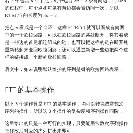
若
中包含
个节点，则中包含
条有向边，而 DFS
𝑇
𝑛
2
𝑛
−
2
T
n
2
n
−
2
矩阵树定理
Min_25 筛
的过程中，每个点和每条有向边都会被访问一次，所以
的长度为
．
E
T
R
(
𝑇
)
3
𝑛
−
2
ETR
(
T
)
3
n
−
2
LGV 引理
洲阁筛
把点
看成是一个自环，这样
就可以看成有向图
𝑢
E
T
R
(
𝑇
)
u
ETR
(
T
)
最大团搜索算法
类欧几里德算法
中的一个欧拉回路．可以在欧拉回路的某处断开，将其看成
是一些边的首尾相连组成的链；也可以把这样的链在断开处
支配树
Meissel–Lehmer 算法
重新粘起来变回欧拉回路；还可以通过新增一些边把两个这
样的链拼成一个新的欧拉回路．
图上随机游走
连分数
后文中，如未说明默认维护的序列是树的欧拉回路表示．
Stern–Brocot 树与 Farey
ETT 的基本操作
二次域
以下 3 个操作算是 ETT 的基本操作，均可以转换成常数次
Pell 方程
序列的操作，所以这 3 个操作的复杂度和序列操作同阶．
这里给出的只是一种可行的实现，只要能用常数次序列操作
把修改后对应的序列拼出来即可．