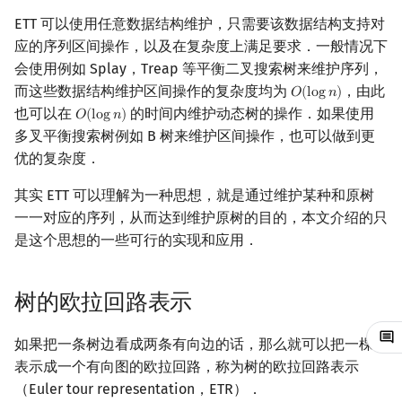
ETT 可以使用任意数据结构维护，只需要该数据结构支持对
镜像站列表
Special Judge
Java 速成
前缀和 & 差分
IDA*
状压 DP
Boyer–Moore 算法
置换和排列
AVL 树
拓扑排序
扫描线
有限状态自动机
SplitUp3(u)
Dev-C++
文件操作
Lambda 表达式
归并排序
裴蜀定理 & 一次不定方程
多项式多点求值|快速插值
贝尔数
线性基
虚树
应的序列区间操作，以及在复杂度上满足要求．一般情况下
会使用例如 Splay，Treap 等平衡二叉搜索树来维护序列，
致谢
Testlib
Java 进阶
二分
回溯法
数位 DP
Z 函数（扩展 KMP）
弧度制与坐标系
红黑树
最短路问题
旋转卡壳
计算理论基础
MakeRoot(u)
CLion
pb_ds
堆排序
费马小定理 & 欧拉定理
多项式初等函数
伯努利数
线性映射
树分治
而这些数据结构维护区间操作的复杂度均为
，由此
𝑂
(
l
o
g
𝑛
)
O
(
log
n
)
也可以在
的时间内维护动态树的操作．如果使用
Polygon
倍增
Dancing Links
插头 DP
AC 自动机
复数
左偏红黑树
生成树问题
半平面交
字节顺序
Insert(u, v)
Geany
编译优化
桶排序
模逆元
常系数齐次线性递推
Entringer Number
特征多项式
动态树分治
𝑂
(
l
o
g
𝑛
)
O
(
log
n
)
多叉平衡搜索树例如 B 树来维护区间操作，也可以做到更
优的复杂度．
OJ 工具
构造
Alpha–Beta 剪枝
计数 DP
后缀数组 (SA)
数论
AA 树
斯坦纳树
平面最近点对
约瑟夫问题
Delete(u, v)
Xcode
希尔排序
线性同余方程
多项式平移|连续点值平移
Eulerian Number
对角化
AHU 算法
其实 ETT 可以理解为一种思想，就是通过维护某种和原树
LaTeX 入门
优化
动态 DP
后缀自动机 (SAM)
多项式与生成函数
维护连通性
拆点
随机增量法
表达式求值
GUIDE
锦标赛排序
中国剩余定理
符号化方法
分拆数
Jordan标准型
树哈希
一一对应的序列，从而达到维护原树的目的，本文介绍的只
是这个思想的一些可行的实现和应用．
Git
概率 DP
后缀平衡树
组合数学
连通性相关
反演变换
在一台机器上规划任务
例题 P2147[SDOI2008] 洞穴
Sublime Text
Tim 排序
升幂引理
Lagrange 反演
范德蒙德卷积
树上随机游走
勘测
DP 套 DP
广义后缀自动机
线性代数
环计数问题
计算几何杂项
主元素问题
CP Editor
排序相关 STL
阶乘取模
形式幂级数复合|复合逆
Pólya 计数
树的欧拉回路表示
维护子树信息
DP 优化
后缀树
线性规划
最小环
Garsia–Wachs 算法
Code::Blocks
排序应用
卢卡斯定理
普通生成函数
图论计数
如果把一条树边看成两条有向边的话，那么就可以把一棵树
例题 LOJ #2230.
表示成一个有向图的欧拉回路，称为树的欧拉回路表示
「BJOI2014」大融合
其它 DP 方法
Manacher
抽象代数
2-SAT
15-puzzle
同余方程
指数生成函数
（Euler tour representation，ETR）．