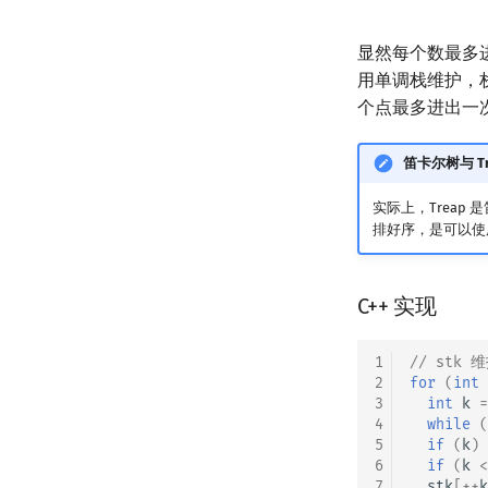
显然每个数最多
用单调栈维护，
个点最多进出一
笛卡尔树与 Tr
实际上，Treap 
排好序，是可以使
C++ 实现
1
// st
2
for
(
int
3
int
k
=
4
while
(
5
if
(
k
)
6
if
(
k
<
7
stk
[
++
k