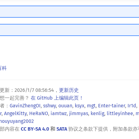
百科
更新：
2026/1/7 08:56:54
，
更新历史
？想一起完善？
在 GitHub 上编辑此页！
者：
GavinZhengOI
,
sshwy
,
ouuan
,
ksyx
,
mgt
,
Enter-tainer
,
Ir1d
,
r
,
AngelKitty
,
HeRaNO
,
iamtwz
,
jimmyas
,
kenlig
,
littleyinhee
,
m
houyuyang2002
全部内容在
CC BY-SA 4.0
和
SATA
协议之条款下提供，附加条款亦