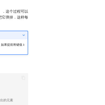
）．这个过程可以
把它弹掉．这样每
法，如果提前将键值
𝑘
k
弹出的元素