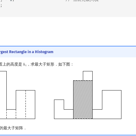
;
rgest Rectangle in a Histogram
置上的高度是
，求最大子矩形．如下图：
ℎ
h
i
𝑖
的最大子矩阵．