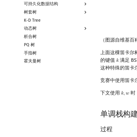
可持久化数据结构
树套树
可持久化数据结构简介
K-D Tree
可持久化线段树
线段树套线段树
动态树
可持久化块状数组
平衡树套线段树
析合树
可持久化平衡树
线段树套平衡树
Link Cut Tree
（图源自维基百
PQ 树
可持久化字典树
树状数组套权值线段树
全局平衡二叉树
上面这棵笛卡尔
手指树
可持久化可并堆
分块套树状数组
Euler Tour Tree
的键值
满足 B
𝑘
k
霍夫曼树
Top Tree
这种特殊的笛卡
竞赛中使用笛卡
下文使用
时
𝑘
,
𝑤
k
,
w
单调栈构
过程