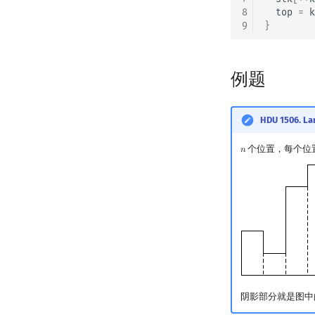
8
top
=
k
9
}
例题
HDU 1506. La
个位置，每个位
𝑛
n
阴影部分就是图中