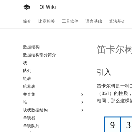
OI Wiki
简介
比赛相关
工具软件
语言基础
算法基础
笛卡尔
数据结构
数据结构部分简介
栈
引入
队列
链表
笛卡尔树是一种
哈希表
（BST）的性质
并查集
相同，那么这棵
堆
并查集
块状数据结构
并查集复杂度
堆简介
单调栈
二叉堆
分块思想
单调队列
配对堆
块状数组