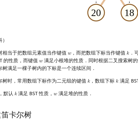
科）
树相当于把数组元素值当作键值
，而把数组下标当作键值
．
𝑤
𝑘
w
k
ST 的性质，而键值
满足小根堆的性质．同时根据二叉搜索树的
𝑤
w
尔树满足一棵子树内的下标是一个连续区间．
尔树时，常用数组下标作为二元组的键值
，数组下标
满足 BS
𝑘
𝑘
k
k
，默认
满足 BST 性质，
满足堆的性质．
𝑘
𝑤
k
w
建笛卡尔树