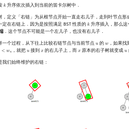
按
升序依次插入到当前的笛卡尔树中．
𝑘
k
树，定义「右链」为从根节点开始一直走右儿子，走到叶节点形
定在右链上．因为是按照满足 BST 性质的
升序插入，那么这
𝑘
k
端
．这个节点不可能是一个左儿子，也没有右儿子．
样一个过程，从下往上比较右链节点与当前节点
的
，如果找
𝑢
𝑤
u
w
，就把
接到
的右儿子上，而
原本的右子树就变成
<
𝑤
𝑢
𝑥
𝑥
𝑢
x
<
w
u
u
x
x
u
𝑢
是我们始终维护的右链：