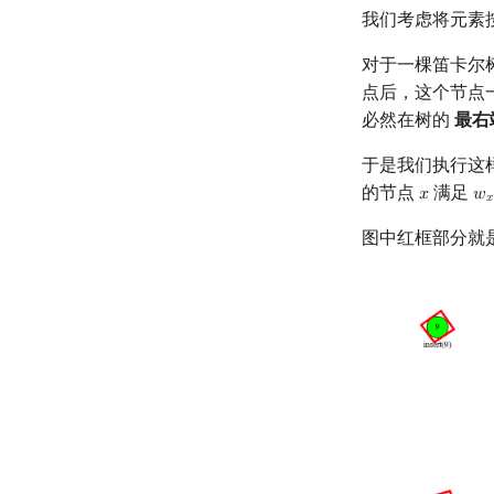
我们考虑将元素
对于一棵笛卡尔
点后，这个节点一
必然在树的
最右
于是我们执行这
的节点
满足
𝑥
𝑤
x
w
𝑥
图中红框部分就