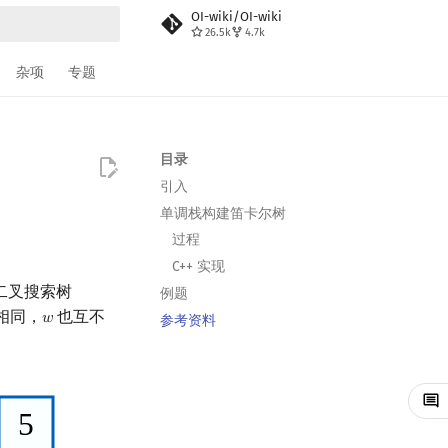
OI-wiki/OI-wiki
26.5k
4.7k
搜索
杂项
专题
目录
引入
单调栈构建笛卡尔树
过程
C++ 实现
二叉搜索树
例题
相同，
也互不
𝑤
w
参考资料