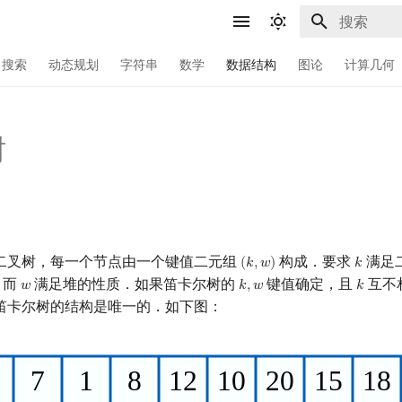
键入以开始
搜索
动态规划
字符串
数学
数据结构
图论
计算几何
树
二叉树，每一个节点由一个键值二元组
构成．要求
满足
(
𝑘
,
𝑤
)
𝑘
(
k
,
w
)
k
，而
满足堆的性质．如果笛卡尔树的
键值确定，且
互不
𝑤
𝑘
,
𝑤
𝑘
w
k
,
w
k
笛卡尔树的结构是唯一的．如下图：