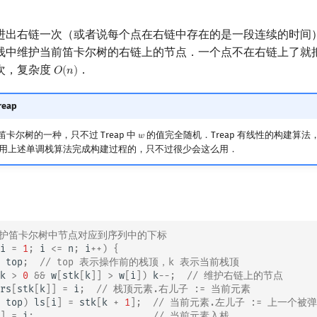
进出右链一次（或者说每个点在右链中存在的是一段连续的时间
栈中维护当前笛卡尔树的右链上的节点．一个点不在右链上了就
次，复杂度
．
𝑂
(
𝑛
)
O
(
n
)
eap
是笛卡尔树的一种，只不过 Treap 中
的值完全随机．Treap 有线性的构建算
𝑤
w
用上述单调栈算法完成构建过程的，只不过很少会这么用．
k 维护笛卡尔树中节点对应到序列中的下标
i
=
1
;
i
<=
n
;
i
++
)
{
top
;
// top 表示操作前的栈顶，k 表示当前栈顶
k
>
0
&&
w
[
stk
[
k
]]
>
w
[
i
])
k
--
;
// 维护右链上的节点
rs
[
stk
[
k
]]
=
i
;
// 栈顶元素.右儿子 := 当前元素
top
)
ls
[
i
]
=
stk
[
k
+
1
];
// 当前元素.左儿子 := 上一个被
]
=
i
;
// 当前元素入栈