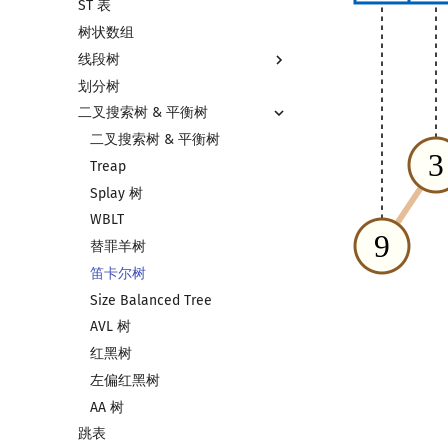
ST 表
左偏树
块状链表
树状数组
树分块
线段树
Sqrt Tree
划分树
线段树基础
二叉搜索树 & 平衡树
线段树合并 & 分裂
李超线段树
二叉搜索树 & 平衡树
猫树
Treap
区间最值操作 & 区间历史最值
Splay 树
Kinetic Tournament Tree
WBLT
替罪羊树
笛卡尔树
Size Balanced Tree
AVL 树
红黑树
左偏红黑树
AA 树
跳表