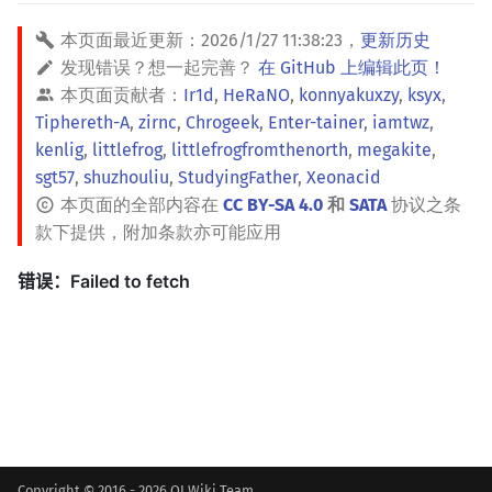
本页面最近更新：
2026/1/27 11:38:23
，
更新历史
发现错误？想一起完善？
在 GitHub 上编辑此页！
本页面贡献者：
Ir1d
,
HeRaNO
,
konnyakuxzy
,
ksyx
,
Tiphereth-A
,
zirnc
,
Chrogeek
,
Enter-tainer
,
iamtwz
,
kenlig
,
littlefrog
,
littlefrogfromthenorth
,
megakite
,
sgt57
,
shuzhouliu
,
StudyingFather
,
Xeonacid
本页面的全部内容在
CC BY-SA 4.0
和
SATA
协议之条
款下提供，附加条款亦可能应用
Copyright © 2016 - 2026 OI Wiki Team