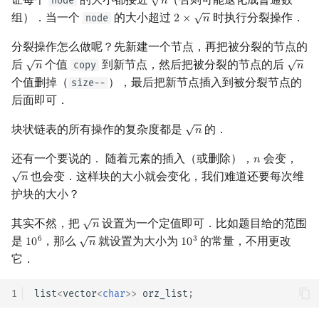
node
𝑛
n
√
回文树
概率论
欧拉图
Kahan 求和
二次剩余
组）．当一个
的大小超过
时执行分裂操作．
node
2
×
𝑛
2
×
n
分裂操作怎么做呢？先新建一个节点，再把被分裂的节点的
序列自动机
博弈论
哈密顿图
珂朵莉树/颜色段均摊
阶 & 原根
√
√
后
个值
到新节点，然后把被分裂的节点的后
copy
𝑛
𝑛
n
n
个值删掉（
），最后把新节点插入到被分裂节点的
size--
最小表示法
数值算法
二分图
空间优化简介
离散对数
后面即可．
Lyndon 分解
序理论
平面图
高次剩余 & 单位根
√
块状链表的所有操作的复杂度都是
的．
𝑛
n
Main–Lorentz 算法
杨氏矩阵
弦图
数论分块
还有一个要说的． 随着元素的插入（或删除），
会变，
𝑛
n
√
也会变．这样块的大小就会变化，我们难道还要每次维
𝑛
n
拟阵
图的着色
狄利克雷卷积
护块的大小？
√
其实不然，把
设置为一个定值即可．比如题目给的范围
𝑛
Berlekamp–Massey 算法
网络流
莫比乌斯反演
n
√
是
，那么
就设置为大小为
的常量，不用更改
6
3
1
0
𝑛
1
0
10
6
n
10
3
它．
图的匹配
杜教筛
1
list
<
vector
<
char
>>
orz_list
;
Prüfer 序列
Powerful Number 筛