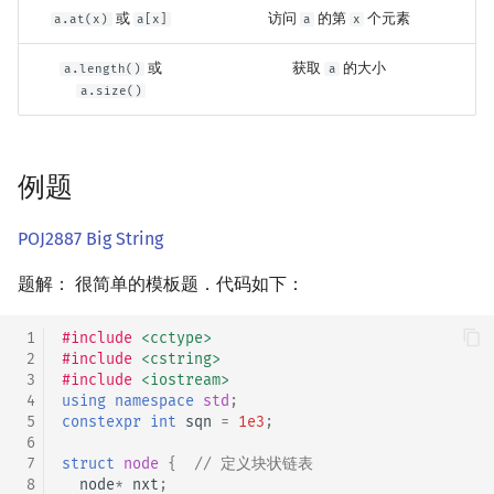
或
访问
的第
个元素
a.at(x)
a[x]
a
x
或
获取
的大小
a.length()
a
a.size()
例题
POJ2887 Big String
题解： 很简单的模板题．代码如下：
 1
#include
<cctype>
 2
#include
<cstring>
 3
#include
<iostream>
 4
using
namespace
std
;
 5
constexpr
int
sqn
=
1e3
;
 6
 7
struct
node
{
// 定义块状链表
 8
node
*
nxt
;