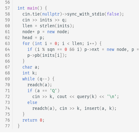
56
57
int
main
()
{
58
cin
.
tie
(
nullptr
)
->
sync_with_stdio
(
false
);
59
cin
>>
inits
>>
q
;
60
llen
=
strlen
(
inits
);
61
node
*
p
=
new
node
;
62
head
=
p
;
63
for
(
int
i
=
0
;
i
<
llen
;
i
++
)
{
64
if
(
i
%
sqn
==
0
&&
i
)
p
->
nxt
=
new
node
,
p
=
65
p
->
pb
(
inits
[
i
]);
66
}
67
char
a
;
68
int
k
;
69
while
(
q
--
)
{
70
readch
(
a
);
71
if
(
a
==
'Q'
)
72
cin
>>
k
,
cout
<<
query
(
k
)
<<
'\n'
;
73
else
74
readch
(
a
),
cin
>>
k
,
insert
(
a
,
k
);
75
}
76
return
0
;
77
}