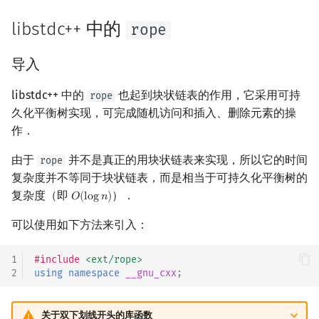
矩阵树定理
Min_25 筛
libstdc++ 中的
rope
LGV 引理
洲阁筛
导入
最大团搜索算法
类欧几里德算法
libstdc++ 中的
也起到块状链表的作用，它采用可持
rope
久化平衡树实现，可完成随机访问和插入、删除元素的操
支配树
Meissel–Lehmer 算法
作．
图上随机游走
连分数
由于
并不是真正的用块状链表来实现，所以它的时间
rope
复杂度并不等同于块状链表，而是相当于可持久化平衡树的
Stern–Brocot 树与 Farey
复杂度（即
）．
𝑂
(
l
o
g
𝑛
)
O
(
log
n
)
二次域
可以使用如下方法来引入：
Pell 方程
1
#include
<ext/rope>
2
using
namespace
__gnu_cxx
;
关于双下划线开头的库函数