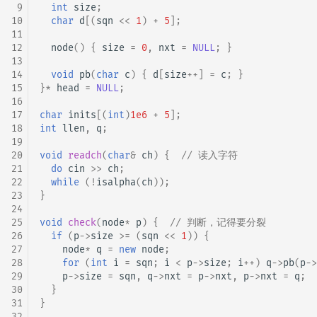
 9
int
size
;
10
char
d
[(
sqn
<<
1
)
+
5
];
11
12
node
()
{
size
=
0
,
nxt
=
NULL
;
}
13
14
void
pb
(
char
c
)
{
d
[
size
++
]
=
c
;
}
15
}
*
head
=
NULL
;
16
17
char
inits
[(
int
)
1e6
+
5
];
18
int
llen
,
q
;
19
20
void
readch
(
char
&
ch
)
{
// 读入字符
21
do
cin
>>
ch
;
22
while
(
!
isalpha
(
ch
));
23
}
24
25
void
check
(
node
*
p
)
{
// 判断，记得要分裂
26
if
(
p
->
size
>=
(
sqn
<<
1
))
{
27
node
*
q
=
new
node
;
28
for
(
int
i
=
sqn
;
i
<
p
->
size
;
i
++
)
q
->
pb
(
p
->
29
p
->
size
=
sqn
,
q
->
nxt
=
p
->
nxt
,
p
->
nxt
=
q
;
30
}
31
}
32