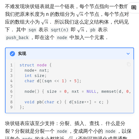
不难发现块状链表就是一个链表，每个节点指向一个数组．
镜像站列表
Special Judge
Java 速成
前缀和 & 差分
IDA*
状压 DP
Boyer–Moore 算法
置换和排列
AVL 树
拓扑排序
扫描线
有限状态自动机
Dev-C++
文件操作
Lambda 表达式
归并排序
裴蜀定理 & 一次不定方程
多项式多点求值|快速插值
贝尔数
线性基
虚树
√
我们把原来长度为 n 的数组分为
个节点，每个节点对
𝑛
n
√
应的数组大小为
． 所以我们这么定义结构体，代码见
𝑛
n
致谢
Testlib
Java 进阶
二分
回溯法
数位 DP
Z 函数（扩展 KMP）
弧度制与坐标系
红黑树
最短路问题
旋转卡壳
计算理论基础
CLion
pb_ds
堆排序
费马小定理 & 欧拉定理
多项式初等函数
伯努利数
线性映射
树分治
√
下． 其中
表示
即
，
表示
sqn
sqrt(n)
pb
𝑛
n
，即在这个
中加入一个元素．
push_back
node
Polygon
倍增
Dancing Links
插头 DP
AC 自动机
复数
左偏红黑树
生成树问题
半平面交
字节顺序
Geany
编译优化
桶排序
模逆元
常系数齐次线性递推
Entringer Number
特征多项式
动态树分治
实现
OJ 工具
构造
Alpha–Beta 剪枝
计数 DP
后缀数组 (SA)
数论
AA 树
斯坦纳树
平面最近点对
约瑟夫问题
Xcode
希尔排序
线性同余方程
多项式平移|连续点值平移
Eulerian Number
对角化
AHU 算法
1
struct
node
{
LaTeX 入门
优化
动态 DP
后缀自动机 (SAM)
多项式与生成函数
拆点
随机增量法
表达式求值
GUIDE
锦标赛排序
中国剩余定理
符号化方法
分拆数
Jordan标准型
树哈希
2
node
*
nxt
;
3
int
size
;
4
char
d
[(
sqn
<<
1
)
+
5
];
Git
概率 DP
后缀平衡树
组合数学
连通性相关
反演变换
在一台机器上规划任务
Sublime Text
Tim 排序
升幂引理
Lagrange 反演
范德蒙德卷积
树上随机游走
5
6
node
()
{
size
=
0
,
nxt
=
NULL
,
memset
(
d
,
0
,
si
7
DP 套 DP
广义后缀自动机
线性代数
环计数问题
计算几何杂项
主元素问题
CP Editor
排序相关 STL
阶乘取模
形式幂级数复合|复合逆
Pólya 计数
8
void
pb
(
char
c
)
{
d
[
size
++
]
=
c
;
}
9
};
DP 优化
后缀树
线性规划
最小环
Garsia–Wachs 算法
Code::Blocks
排序应用
卢卡斯定理
普通生成函数
图论计数
块状链表应该至少支持：分裂、插入、查找． 什么是分
其它 DP 方法
Manacher
抽象代数
2-SAT
15-puzzle
同余方程
指数生成函数
裂？分裂就是分裂一个
，变成两个小的
，以保
node
node
√
证每个
的大小都接近
（否则可能退化成普通数