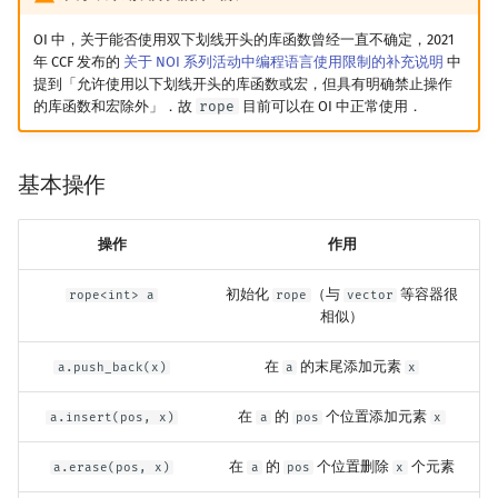
OI 中，关于能否使用双下划线开头的库函数曾经一直不确定，2021
年 CCF 发布的
关于 NOI 系列活动中编程语言使用限制的补充说明
中
提到「允许使用以下划线开头的库函数或宏，但具有明确禁止操作
的库函数和宏除外」．故
rope
目前可以在 OI 中正常使用．
基本操作
操作
作用
初始化
（与
等容器很
rope<int> a
rope
vector
相似）
在
的末尾添加元素
a.push_back(x)
a
x
在
的
个位置添加元素
a.insert(pos, x)
a
pos
x
在
的
个位置删除
个元素
a.erase(pos, x)
a
pos
x