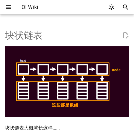
OI Wiki
键
入
块状链表
Getting Started
比赛相关简介
工具软件简介
语言基础简介
算法基础简介
搜索部分简介
动态规划部分简介
字符串部分简介
数学部分简介
并查集
堆简介
libstdc++ 中的 rope
线段树基础
二叉搜索树 & 平衡树
可持久化数据结构简介
线段树套线段树
Link Cut Tree
图论部分简介
计算几何部分简介
杂项简介
RMQ
OI 赛事与赛制
题型概述
读入、输出优化
Vim
评测工具简介
Testlib 简介
Hello, World!
C++ 标准库简介
类
复杂度简介
排序简介
DP 优化简介
后缀数组简介
数字系统简介
数论基础
多项式与生成函数简介
排列组合
线性代数简介
线性规划基础
基本概念
基本概念
博弈论简介
插值
树基础
最短路
最小生成树
强连通分量
网络流简介
图匹配
离线算法简介
随机函数
以
开
关于本项目
赛事
代码编辑工具
C++ 基础
复杂度
DFS（搜索）
动态规划基础
字符串基础
布尔代数
并查集复杂度
二叉堆
线段树合并 & 分裂
Treap
可持久化线段树
平衡树套线段树
全局平衡二叉树
图论相关概念
二维计算几何基础
离散化
并查集应用
导入
ICPC/CCPC 赛事与赛制
交互题
分段打表
Emacs
Arbiter
通用
C++ 语法基础
STL 容器
命名空间
均摊复杂度
选择排序
单调队列/单调栈优化
最优原地后缀排序算法
进位制
模算术简介
代数基本定理
抽屉原理
向量
单纯形法
群论
条件概率与独立性
公平组合游戏
数值积分
树的直径
差分约束
最小树形图
双连通分量
最大流
二分图最大匹配
CDQ 分治
随机化技巧
始
如何参与
题型
评测工具
C++ 标准库
枚举
BFS（搜索）
记忆化搜索
标准库
数字系统
配对堆
李超线段树
Splay 树
可持久化块状数组
线段树套平衡树
Euler Tour Tree
图的存储
三维计算几何基础
双指针
括号序列
基本操作
常见错误
VS Code
Cena
Generator
变量
STL 算法
值类别
冒泡排序
斜率优化
平衡三进制
素数
快速傅里叶变换
容斥原理
内积和外积
环论
随机变量
零和游戏
高斯消元
树的中心
k 短路
最小直径生成树
割点和桥
最小割
二分图最大权匹配
整体二分
爬山算法
搜
OI Wiki 不是什么
学习路线
命令行
C++ 进阶
模拟
双向搜索
背包 DP
字符串匹配
位操作
左偏树
例题
猫树
WBLT
可持久化平衡树
树状数组套权值线段树
Top Tree
DFS（图论）
距离
离线算法
线段树与离线询问
常见技巧
Atom
CCR Plus
Validator
运算
bitset
重载运算符
插入排序
四边形不等式优化
格雷码
最大公约数
快速数论变换
斐波那契数列
矩阵
域论
随机变量的数字特征
非公平组合游戏
牛顿迭代法
树的重心
同余最短路
圆方树
费用流
一般图最大匹配
莫队算法
模拟退火
索
格式手册
学习资源
命令行编译与调试
C++ 与其他常用语言的区别
递归 & 分治
启发式搜索
区间 DP
字符串哈希
二进制集合操作
区间最值操作 & 区间历史最
替罪羊树
可持久化字典树
分块套树状数组
BFS（图论）
Pick 定理
分数规划
Eclipse
Lemon
Interactor
流程控制语句
string
引用
计数排序
Slope Trick 优化
欧拉函数
快速沃尔什变换
错位排列
初等变换
Schreier–Sims 算法
概率不等式
最近公共祖先
点/边连通度
上下界网络流
一般图最大权匹配
值
数学符号表
技巧
编译器
Pascal 转 C++ 急救
贪心
A*
DAG 上的 DP
字典树 (Trie)
高精度计算
笛卡尔树
可持久化可并堆
树上问题
三角剖分
随机化
Notepad++
Checker
高级数据类型
pair
常量
基数排序
WQS 二分
筛法
Chirp Z 变换
卡特兰数
行列式
树链剖分
Stoer–Wagner 算法
稳定匹配
Kinetic Tournament Tree
块状链表大概就长这样……
F.A.Q.
出题
WSL (Windows 10)
Python 速成
排序
迭代加深搜索
树形 DP
前缀函数与 KMP 算法
快速幂
Size Balanced Tree
有向无环图
凸包
悬线法
Kate
函数
新版 C++ 特性
快速排序
状态设计优化
分解质因数
多项式牛顿迭代
斯特林数
线性空间
树上启发式合并