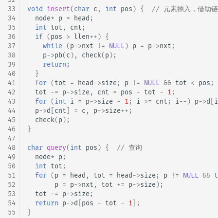
33
void
insert
(
char
c
,
int
pos
)
{
// 元素插入，借助
34
node
*
p
=
head
;
35
int
tot
,
cnt
;
36
if
(
pos
>
llen
++
)
{
37
while
(
p
->
nxt
!=
NULL
)
p
=
p
->
nxt
;
38
p
->
pb
(
c
),
check
(
p
);
39
return
;
40
}
41
for
(
tot
=
head
->
size
;
p
!=
NULL
&&
tot
<
pos
;
42
tot
-=
p
->
size
,
cnt
=
pos
-
tot
-
1
;
43
for
(
int
i
=
p
->
size
-
1
;
i
>=
cnt
;
i
--
)
p
->
d
[
i
44
p
->
d
[
cnt
]
=
c
,
p
->
size
++
;
45
check
(
p
);
46
}
47
48
char
query
(
int
pos
)
{
// 查询
49
node
*
p
;
50
int
tot
;
51
for
(
p
=
head
,
tot
=
head
->
size
;
p
!=
NULL
&&
t
52
p
=
p
->
nxt
,
tot
+=
p
->
size
);
53
tot
-=
p
->
size
;
54
return
p
->
d
[
pos
-
tot
-
1
];
55
}