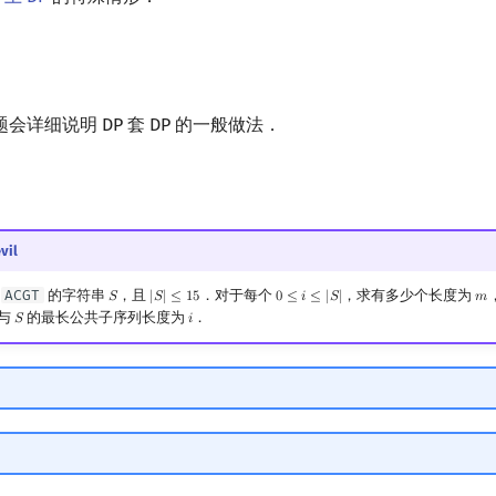
会详细说明 DP 套 DP 的一般做法．
vil
为
ACGT
的字符串
，且
．对于每个
，求有多少个长度为
𝑆
|
𝑆
|
≤
1
5
0
≤
𝑖
≤
|
𝑆
|
𝑚
S
|
S
|
≤
15
0
≤
i
≤
|
S
|
m
与
的最长公共子序列长度为
．
𝑆
𝑖
S
i