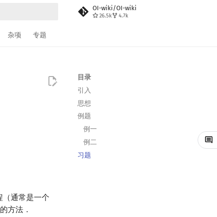
OI-wiki/OI-wiki
26.5k
4.7k
搜索
杂项
专题
目录
引入
思想
例题
例一
例二
习题
程（通常是一个
 的方法．