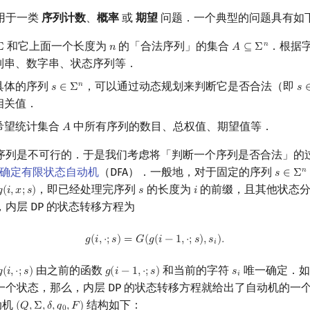
用于一类
序列计数
、
概率
或
期望
问题．一个典型的问题具有如
和它上面一个长度为
的「合法序列」的集合
．根据
𝑛
Σ
𝑛
𝐴
⊆
Σ
Σ
n
A
⊆
Σ
n
制串、数字串、状态序列等．
具体的序列
，可以通过动态规划来判断它是否合法（即
𝑛
𝑠
∈
Σ
𝑠
s
∈
Σ
n
s
相关值．
希望统计集合
中所有序列的数目、总权值、期望值等．
𝐴
A
序列是不可行的．于是我们考虑将「判断一个序列是否合法」的
确定有限状态自动机
（DFA）．一般地，对于固定的序列
𝑛
𝑠
∈
Σ
s
∈
Σ
n
，即已经处理完序列
的长度为
的前缀，且其他状态

(
𝑖
,
𝑥
;
𝑠
)
𝑠
𝑖
g
(
i
,
x
;
s
)
s
i
内层 DP 的状态转移方程为
g
(
i
,
⋅
;
s
)
=
G
(
g
(
i
−
1
,
⋅
;
s
)
,
s
i
)
.
𝑔
(
𝑖
,
⋅
;
𝑠
)
=
𝐺
(
𝑔
(
𝑖
−
1
,
⋅
;
𝑠
)
,
𝑠
)
.
𝑖
由之前的函数
和当前的字符
唯一确定．

(
𝑖
,
⋅
;
𝑠
)
𝑔
(
𝑖
−
1
,
⋅
;
𝑠
)
𝑠
g
(
i
,
⋅
;
s
)
g
(
i
−
1
,
⋅
;
s
)
s
i
𝑖
一个状态，那么，内层 DP 的状态转移方程就给出了自动机的一
动机
结构如下：
(
𝑄
,
Σ
,
𝛿
,
𝑞
,
𝐹
)
(
Q
,
Σ
,
δ
,
q
0
,
F
)
0