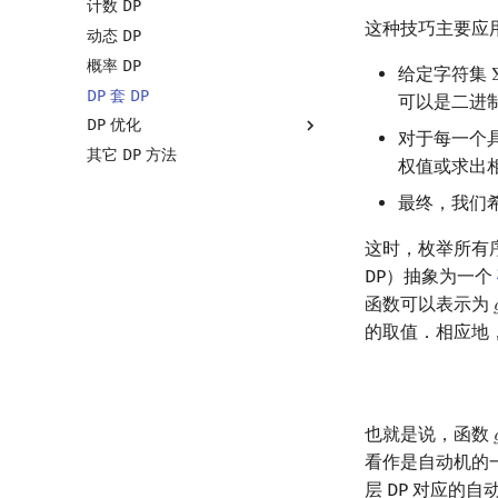
计数 DP
这种技巧主要应
动态 DP
概率 DP
给定字符集
DP 套 DP
可以是二进
DP 优化
对于每一个
其它 DP 方法
DP 优化简介
权值或求出
单调队列/单调栈优化
最终，我们
斜率优化
四边形不等式优化
这时，枚举所有
Slope Trick 优化
DP）抽象为一个
函数可以表示为
WQS 二分

的取值．相应地，
状态设计优化
也就是说，函数

看作是自动机的
层 DP 对应的自