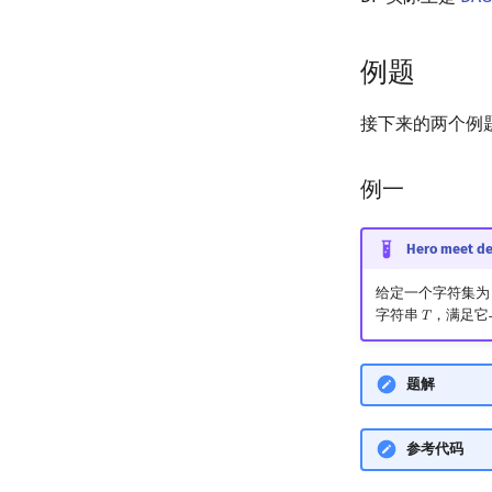
例题
接下来的两个例题
例一
Hero meet de
给定一个字符集
字符串
，满足它
𝑇
T
题解
参考代码