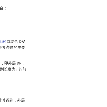
合；
压缩
或结合 DFA
时空复杂度的主要
题，即外层 DP．
理到长度为
的前
𝑖
i
计算得到．外层