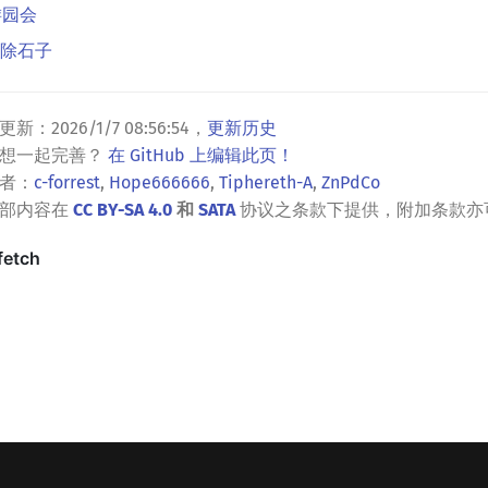
 游园会
 移除石子
更新：
2026/1/7 08:56:54
，
更新历史
？想一起完善？
在 GitHub 上编辑此页！
者：
c-forrest
,
Hope666666
,
Tiphereth-A
,
ZnPdCo
全部内容在
CC BY-SA 4.0
和
SATA
协议之条款下提供，附加条款亦