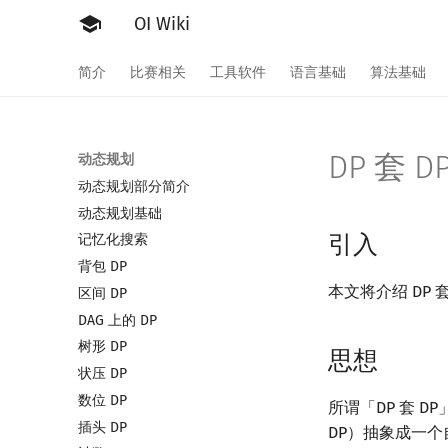
OI Wiki
简介
比赛相关
工具软件
语言基础
算法基础
DP 套 D
动态规划
动态规划部分简介
动态规划基础
引入
记忆化搜索
背包 DP
本文将介绍 DP
区间 DP
DAG 上的 DP
树形 DP
思想
状压 DP
数位 DP
所谓「DP 套 
插头 DP
DP）抽象成一个