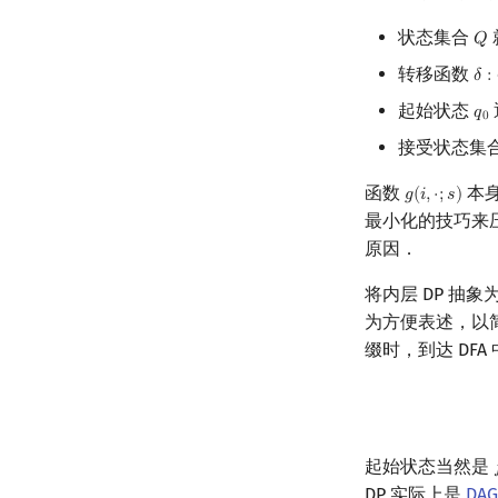
状态集合
𝑄
Q
转移函数
𝛿
:
δ
:
起始状态
𝑞
q
0
0
接受状态集
函数
本
𝑔
(
𝑖
,
⋅
;
𝑠
)
g
(
i
,
⋅
;
s
)
最小化的技巧来压
原因．
将内层 DP 抽象
为方便表述，以简
缀时，到达 DFA
起始状态当然是

DP 实际上是
DAG