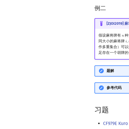
例二
[ZJOI2019] 
假设麻将牌有
种
𝑛
n
同大小的麻将牌
𝑖
,

i
,
i
作多重集合）可以
足存在一个胡牌的
题解
参考代码
习题
CF979E Kuro 