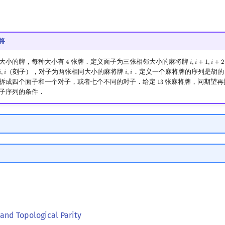
麻将
大小的牌，每种大小有
张牌．定义面子为三张相邻大小的麻将牌
4
𝑖
,
𝑖
+
1
,
𝑖
+
2
4
i
,
i
+
1
,
i
+
2
（刻子），对子为两张相同大小的麻将牌
．定义一个麻将牌的序列是胡的

,
𝑖
𝑖
,
𝑖
,
i
i
,
i
拆成四个面子和一个对子，或者七个不同的对子．给定
张麻将牌，问期望再
1
3
13
子序列的条件．
and Topological Parity