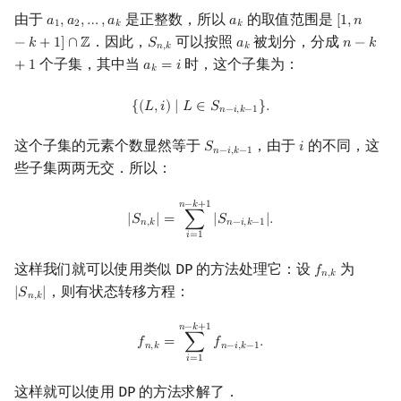
由于
是正整数，所以
的取值范围是
回文树
概率论
可持久化数据结构
欧拉图
Kahan 求和
二次剩余
𝑎
,
𝑎
,
…
,
𝑎
𝑎
[
1
,
𝑛
a
1
,
a
2
,
…
,
a
k
a
k
[
1
,
n
−
k
+
1
]
∩
1
2
𝑘
𝑘
．因此，
可以按照
被划分，分成
−
𝑘
+
1
]
∩
ℤ
𝑆
𝑎
𝑛
−
𝑘
S
n
,
k
a
k
n
−
k
+
1
𝑛
,
𝑘
𝑘
个子集，其中当
时，这个子集为：
序列自动机
博弈论
树套树
哈密顿图
珂朵莉树/颜色段均摊
阶 & 原根
+
1
𝑎
=
𝑖
a
k
=
i
𝑘
{
(
L
,
i
)
∣
L
∈
S
n
−
i
,
k
−
1
}
.
{
(
𝐿
,
𝑖
)
∣
𝐿
∈
𝑆
}
.
最小表示法
数值算法
K-D Tree
二分图
空间优化简介
离散对数
𝑛
−
𝑖
,
𝑘
−
1
这个子集的元素个数显然等于
，由于
的不同，这
𝑆
𝑖
S
n
−
i
,
k
−
1
i
Lyndon 分解
序理论
动态树
平面图
高次剩余 & 单位根
𝑛
−
𝑖
,
𝑘
−
1
些子集两两无交．所以：
Main–Lorentz 算法
杨氏矩阵
析合树
弦图
数论分块
|
S
n
,
k
|
=
∑
i
=
1
n
−
k
+
1
|
S
n
−
i
,
k
−
1
|
.
𝑛
−
𝑘
+
1
|
𝑆
|
=
∑
|
𝑆
|
.
𝑛
,
𝑘
𝑛
−
𝑖
,
𝑘
−
1
𝑖
=
1
拟阵
PQ 树
图的着色
狄利克雷卷积
这样我们就可以使用类似 DP 的方法处理它：设
为
𝑓
f
n
,
k
𝑛
,
𝑘
Berlekamp–Massey 算法
手指树
网络流
莫比乌斯反演
，则有状态转移方程：
|
𝑆
|
|
S
n
,
k
|
𝑛
,
𝑘
霍夫曼树
图的匹配
杜教筛
f
n
,
k
=
∑
i
=
1
n
−
k
+
1
f
n
−
i
,
k
−
1
.
𝑛
−
𝑘
+
1
𝑓
=
∑
𝑓
.
𝑛
,
𝑘
𝑛
−
𝑖
,
𝑘
−
1
𝑖
=
1
Prüfer 序列
Powerful Number 筛
这样就可以使用 DP 的方法求解了．