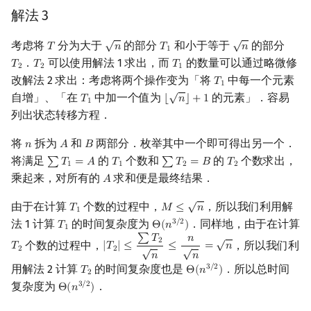
解法 3
√
√
考虑将
分为大于
的部分
和小于等于
的部分
𝑇
𝑛
𝑇
𝑛
T
n
T
1
n
1
．
可以使用解法 1 求出，而
的数量可以通过略微修
𝑇
𝑇
𝑇
T
2
T
2
T
1
2
2
1
改解法 2 求出：考虑将两个操作变为「将
中每一个元素
𝑇
T
1
1
√
自增」、「在
中加一个值为
的元素」．容易
𝑇
⌊
𝑛
⌋
+
1
T
1
⌊
n
⌋
+
1
1
列出状态转移方程．
将
拆为
和
两部分．枚举其中一个即可得出另一个．
𝑛
𝐴
𝐵
n
A
B
将满足
的
个数和
的
个数求出，
∑
𝑇
=
𝐴
𝑇
∑
𝑇
=
𝐵
𝑇
∑
T
1
=
A
T
1
∑
T
2
=
B
T
2
1
1
2
2
乘起来，对所有的
求和便是最终结果．
𝐴
A
√
由于在计算
个数的过程中，
，所以我们利用解
𝑇
𝑀
≤
𝑛
T
1
M
≤
n
1
法 1 计算
的时间复杂度为
．同样地，由于在计算
3
/
2
𝑇
Θ
(
𝑛
)
T
1
Θ
(
n
3
/
2
)
1
√
∑
𝑇
𝑛
2
个数的过程中，
，所以我们利
𝑇
|
𝑇
|
≤
≤
=
𝑛
T
2
|
T
2
|
≤
∑
T
2
n
≤
n
n
=
n
√
√
2
2
𝑛
𝑛
用解法 2 计算
的时间复杂度也是
．所以总时间
3
/
2
𝑇
Θ
(
𝑛
)
T
2
Θ
(
n
3
/
2
)
2
复杂度为
．
3
/
2
Θ
(
𝑛
)
Θ
(
n
3
/
2
)