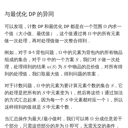
矩阵树定理
Min_25 筛
与最优化 DP 的异同
LGV 引理
洲阁筛
可以发现，计数 DP 和最优化 DP 都是在一个范围
内求一
Ω
Ω
最大团搜索算法
类欧几里德算法
个值（大小值、最优值），这个值通过将
中的所有元素
Ω
Ω
做一次处理，再对处理值做一次整合得到．
支配树
Meissel–Lehmer 算法
例如，对于 0-1 背包问题，
中的元素为背包内的所有物品
Ω
Ω
组成的集合，对于
中的一个方案
，我们对
做一次处
Ω
𝑆
𝑆
Ω
S
S
图上随机游走
连分数
理，处理得到的结果
为
中物品的总价值，对所有得
𝑤
(
𝑆
)
𝑆
w
(
S
)
S
到的处理值，我们取最大值，得到问题的答案．
Stern–Brocot 树与 Farey
对于计数问题，
中的元素为要计算元素个数的集合
，它
Ω
𝑆
Ω
S
二次域
的处理是把所有的
中元素变为
，然后将这些
通过加法
𝑆
1
1
S
1
1
的方式汇总起来，因为每一个
中元素都对应一个
，所以
𝑆
1
S
1
Pell 方程
这样得到的值就是
中元素个数．
𝑆
S
当汇总操作为最大/最小值时，我们可以将
分成任意若干
Ω
Ω
个部分，只需这些部分的并为
即可，无需无交的条件．
Ω
Ω