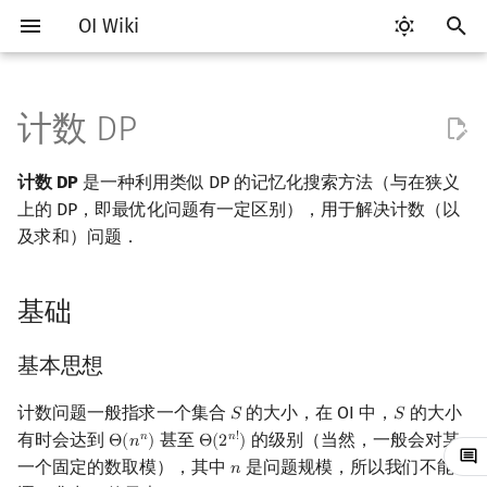
OI Wiki
键
入
计数 DP
Getting Started
比赛相关简介
工具软件简介
语言基础简介
算法基础简介
搜索部分简介
基础
DP 优化简介
字符串部分简介
数学部分简介
数据结构部分简介
图论部分简介
计算几何部分简介
杂项简介
RMQ
OI 赛事与赛制
题型概述
读入、输出优化
Vim
评测工具简介
Testlib 简介
Hello, World!
C++ 标准库简介
类
复杂度简介
排序简介
后缀数组简介
数字系统简介
数论基础
多项式与生成函数简介
排列组合
线性代数简介
线性规划基础
基本概念
基本概念
博弈论简介
插值
并查集
堆简介
分块思想
线段树基础
二叉搜索树 & 平衡树
可持久化数据结构简介
线段树套线段树
Link Cut Tree
树基础
最短路
最小生成树
强连通分量
网络流简介
图匹配
离线算法简介
随机函数
以
计数 DP
是一种利用类似 DP 的记忆化搜索方法（与在狭义
开
关于本项目
赛事
代码编辑工具
C++ 基础
复杂度
DFS（搜索）
单调队列/单调栈优化
字符串基础
布尔代数
栈
图论相关概念
二维计算几何基础
离散化
并查集应用
基本思想
ICPC/CCPC 赛事与赛制
交互题
分段打表
Emacs
Arbiter
通用
C++ 语法基础
STL 容器
命名空间
均摊复杂度
选择排序
最优原地后缀排序算法
进位制
模算术简介
代数基本定理
抽屉原理
向量
单纯形法
群论
条件概率与独立性
公平组合游戏
数值积分
并查集复杂度
二叉堆
块状数组
线段树合并 & 分裂
Treap
可持久化线段树
平衡树套线段树
全局平衡二叉树
树的直径
差分约束
最小树形图
双连通分量
最大流
二分图最大匹配
CDQ 分治
随机化技巧
上的 DP，即最优化问题有一定区别），用于解决计数（以
始
及求和）问题．
如何参与
题型
评测工具
C++ 标准库
枚举
BFS（搜索）
斜率优化
标准库
数字系统
队列
图的存储
三维计算几何基础
双指针
括号序列
例题
常见错误
VS Code
Cena
Generator
变量
STL 算法
值类别
冒泡排序
平衡三进制
素数
快速傅里叶变换
容斥原理
内积和外积
环论
随机变量
零和游戏
高斯消元
配对堆
块状链表
李超线段树
Splay 树
可持久化块状数组
线段树套平衡树
Euler Tour Tree
树的中心
k 短路
最小直径生成树
割点和桥
最小割
二分图最大权匹配
整体二分
爬山算法
搜
基础
OI Wiki 不是什么
学习路线
命令行
C++ 进阶
模拟
双向搜索
四边形不等式优化
字符串匹配
位操作
链表
DFS（图论）
距离
离线算法
线段树与离线询问
与最优化 DP 的异同
常见技巧
Atom
CCR Plus
Validator
运算
bitset
重载运算符
插入排序
格雷码
最大公约数
快速数论变换
斐波那契数列
矩阵
域论
随机变量的数字特征
非公平组合游戏
牛顿迭代法
左偏树
树分块
猫树
WBLT
可持久化平衡树
树状数组套权值线段树
Top Tree
树的重心
同余最短路
圆方树
费用流
一般图最大匹配
莫队算法
模拟退火
索
格式手册
学习资源
命令行编译与调试
C++ 与其他常用语言的区别
递归 & 分治
启发式搜索
例题
Slope Trick 优化
字符串哈希
二进制集合操作
哈希表
BFS（图论）
Pick 定理
分数规划
Eclipse
Lemon
Interactor
流程控制语句
string
引用
计数排序
欧拉函数
快速沃尔什变换
错位排列
初等变换
Schreier–Sims 算法
概率不等式
Sqrt Tree
区间最值操作 & 区间历史
替罪羊树
可持久化字典树
分块套树状数组
最近公共祖先
点/边连通度
上下界网络流
一般图最大权匹配
基本思想
值
计数问题一般指求一个集合
的大小，在 OI 中，
的大小
数学符号表
技巧
编译器
Pascal 转 C++ 急救
贪心
A*
WQS 二分
字典树 (Trie)
高精度计算
并查集
树上问题
三角剖分
随机化
解法 1
Notepad++
Checker
高级数据类型
pair
常量
基数排序
筛法
Chirp Z 变换
卡特兰数
行列式
笛卡尔树
可持久化可并堆
树链剖分
Stoer–Wagner 算法
稳定匹配
𝑆
𝑆
S
S
有时会达到
甚至
的级别（当然，一般会对某
Kinetic Tournament Tree
𝑛
𝑛
!
Θ
(
𝑛
)
Θ
(
2
)
Θ
(
n
n
)
Θ
(
2
n
!
)
F.A.Q.
出题
WSL (Windows 10)
Python 速成
排序
迭代加深搜索
状态设计优化
前缀函数与 KMP 算法
快速幂
堆
有向无环图
凸包
悬线法
一个固定的数取模），其中
解法 2
是问题规模，所以我们不能
Kate
函数
新版 C++ 特性
快速排序
分解质因数
多项式牛顿迭代
斯特林数
线性空间
Size Balanced Tree
树上启发式合并
𝑛
n