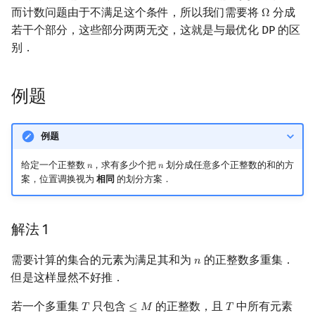
而计数问题由于不满足这个条件，所以我们需要将
分成
Ω
Ω
若干个部分，这些部分两两无交，这就是与最优化 DP 的区
别．
例题
例题
给定一个正整数
，求有多少个把
划分成任意多个正整数的和的方
𝑛
𝑛
n
n
案，位置调换视为
相同
的划分方案．
解法 1
需要计算的集合的元素为满足其和为
的正整数多重集．
𝑛
n
但是这样显然不好推．
若一个多重集
只包含
的正整数，且
中所有元素
𝑇
≤
𝑀
𝑇
T
≤
M
T