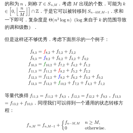
的和为
，则称
．考虑
出现的个数．可能为
𝑛
𝑇
∈
𝑆
𝑀
𝑘
n
T
∈
S
n
,
M
M
k
∈
[
𝑛
,
𝑀
𝑛
．于是它可以被转移到
．求和
∈
[
0
,
⌊
⌋
]
∩
ℤ
𝑆
S
n
−
k
M
,
M
−
1
𝑛
−
𝑘
𝑀
,
𝑀
−
1
𝑀
一下即可．复杂度是
（
来自于
的范围导致
2
Θ
(
𝑛
l
o
g
𝑛
)
l
o
g
𝑘
Θ
(
n
2
log
n
)
log
k
的调和级数）．
但是这样还不够优秀．考虑下面所示的一个例子：
f
8
,
3
=
f
8
,
2
+
f
5
,
2
+
f
2
,
2
f
9
,
3
=
f
9
,
2
+
f
6
,
2
+
f
3
,
2
+
f
0
,
2
f
10
,
3
=
f
10
,
2
+
f
7
,
2
+
f
4
,
2
𝑓
=
𝑓
+
𝑓
+
𝑓
8
,
3
8
,
2
5
,
2
2
,
2
𝑓
=
𝑓
+
𝑓
+
𝑓
+
𝑓
9
,
3
9
,
2
6
,
2
3
,
2
0
,
2
𝑓
=
𝑓
+
𝑓
+
𝑓
+
𝑓
1
0
,
3
1
0
,
2
7
,
2
4
,
2
1
,
2
𝑓
=
𝑓
+
𝑓
+
𝑓
+
𝑓
1
1
,
3
1
1
,
2
8
,
2
5
,
2
2
,
2
𝑓
=
𝑓
+
𝑓
+
𝑓
+
𝑓
+
𝑓
1
2
,
3
1
2
,
2
9
,
2
6
,
2
3
,
2
0
,
2
𝑓
=
𝑓
+
𝑓
+
𝑓
+
𝑓
+
𝑓
1
3
,
3
1
3
,
2
1
0
,
2
7
,
2
4
,
2
1
,
2
等量代换得
，
，
𝑓
=
𝑓
+
𝑓
𝑓
=
𝑓
+
𝑓
𝑓
f
11
,
3
=
f
11
,
2
+
f
8
,
3
f
12
,
3
=
f
12
,
2
+
f
9
,
3
f
13
,
3
=
f
13
,
1
1
,
3
1
1
,
2
8
,
3
1
2
,
3
1
2
,
2
9
,
3
1
3
,
3
．同理我们可以得到一个通用的状态转移方
=
𝑓
+
𝑓
1
3
,
2
1
0
,
3
程：
f
n
,
M
=
f
n
,
M
−
1
+
{
f
n
−
M
,
M
n
≥
M
,
0
otherwise
.
𝑓
𝑛
≥
𝑀
,
𝑛
−
𝑀
,
𝑀
𝑓
=
𝑓
+
{
𝑛
,
𝑀
𝑛
,
𝑀
−
1
0
o
t
h
e
r
w
i
s
e
.