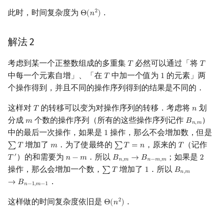
此时，时间复杂度为
．
2
Θ
(
𝑛
)
Θ
(
n
2
)
解法 2
考虑到某一个正整数组成的多重集
必然可以通过「将
𝑇
𝑇
T
T
中每一个元素自增」、「在
中加一个值为
的元素」两
𝑇
1
T
1
个操作得到，并且不同的操作序列得到的结果是不同的．
这样对
的转移可以变为对操作序列的转移．考虑将
划
𝑇
𝑛
T
n
分成
个数的操作序列（所有的这些操作序列记作
）
𝑚
𝐵
m
B
n
,
m
𝑛
,
𝑚
中的最后一次操作，如果是
操作，那么不会增加数，但是
1
1
增加了
．为了使最终的
，原来的
（记作
∑
𝑇
𝑚
∑
𝑇
=
𝑛
𝑇
∑
T
m
∑
T
=
n
T
）的和需要为
．所以
；如果是
′
𝑇
𝑛
−
𝑚
𝐵
→
𝐵
2
T
′
n
−
m
B
n
,
m
→
B
n
−
m
,
m
2
𝑛
,
𝑚
𝑛
−
𝑚
,
𝑚
操作，那么会增加一个数，
增加了
．所以
∑
𝑇
1
𝐵
∑
T
1
B
n
,
m
→
B
n
−
1
,
𝑛
,
𝑚
．
→
𝐵
𝑛
−
1
,
𝑚
−
1
这样做的时间复杂度依旧是
．
2
Θ
(
𝑛
)
Θ
(
n
2
)