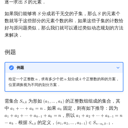
逐一求出
的元素．
𝑆
S
镜像站列表
Special Judge
Java 速成
前缀和 & 差分
IDA*
Boyer–Moore 算法
置换和排列
块状数据结构
拓扑排序
扫描线
有限状态自动机
解法 3
Dev-C++
文件操作
Lambda 表达式
归并排序
裴蜀定理 & 一次不定方程
多项式多点求值|快速插值
贝尔数
线性基
AVL 树
虚树
如果我们能够将
分成若干无交的子集，那么
的元素个
𝑆
𝑆
S
S
数就等于这些部分的元素个数的和．如果这些子集的计数恰
致谢
Testlib
Java 进阶
二分
回溯法
Z 函数（扩展 KMP）
弧度制与坐标系
单调栈
最短路问题
旋转卡壳
计算理论基础
CLion
pb_ds
堆排序
费马小定理 & 欧拉定理
多项式初等函数
伯努利数
线性映射
红黑树
树分治
好与原问题类似，那么我们就可以通过类似动态规划的方法
来解决．
Polygon
倍增
Dancing Links
AC 自动机
复数
单调队列
生成树问题
半平面交
字节顺序
Geany
编译优化
桶排序
模逆元
常系数齐次线性递推
Entringer Number
特征多项式
左偏红黑树
动态树分治
OJ 工具
构造
Alpha–Beta 剪枝
后缀数组 (SA)
数论
ST 表
斯坦纳树
平面最近点对
约瑟夫问题
Xcode
希尔排序
线性同余方程
多项式平移|连续点值平移
Eulerian Number
对角化
AA 树
AHU 算法
例题
LaTeX 入门
优化
后缀自动机 (SAM)
多项式与生成函数
树状数组
拆点
随机增量法
表达式求值
GUIDE
锦标赛排序
中国剩余定理
符号化方法
分拆数
Jordan标准型
树哈希
例题
Git
后缀平衡树
组合数学
线段树
连通性相关
反演变换
在一台机器上规划任务
Sublime Text
Tim 排序
升幂引理
Lagrange 反演
范德蒙德卷积
树上随机游走
给定一个正整数
，求有多少个把
划分成
个正整数的和的方案，
𝑛
𝑛
𝑘
n
n
k
位置调换视为不同的划分方案．
广义后缀自动机
线性代数
划分树
环计数问题
计算几何杂项
主元素问题
CP Editor
排序相关 STL
阶乘取模
形式幂级数复合|复合逆
Pólya 计数
需集合
为形如
的正整数组组成的集合，其
𝑆
(
𝑎
,
…
,
𝑎
)
S
n
,
k
(
a
1
,
…
,
a
k
)
𝑛
,
𝑘
1
𝑘
后缀树
线性规划
二叉搜索树 & 平衡树
最小环
Garsia–Wachs 算法
Code::Blocks
排序应用
卢卡斯定理
普通生成函数
图论计数
中
．如果
固定，则有如下推导：因为
𝑎
+
⋯
+
𝑎
=
𝑛
𝑎
a
1
+
⋯
+
a
k
=
n
a
k
1
𝑘
𝑘
，所以
𝑎
+
𝑎
+
⋯
+
𝑎
+
𝑎
=
𝑛
𝑎
+
𝑎
+
⋯
+
𝑎
=
𝑛
a
1
+
a
2
+
⋯
+
a
k
−
1
+
a
k
=
n
a
1
+
a
2
+
⋯
+
a
k
−
1
=
n
−
a
k
1
2
𝑘
−
1
𝑘
1
2
𝑘
−
1
Manacher
抽象代数
跳表
2-SAT
15-puzzle
同余方程
指数生成函数
．根据
的定义，
．
−
𝑎
𝑆
(
𝑎
,
𝑎
,
…
,
𝑎
)
∈
𝑆
S
n
,
k
(
a
1
,
a
2
,
…
,
a
k
−
1
)
∈
S
n
−
a
k
,
k
−
1
𝑘
𝑛
,
𝑘
1
2
𝑘
−
1
𝑛
−
𝑎
,
𝑘
−
1
𝑘