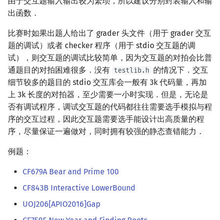
由于交互题输入输出较为繁琐，所以建议分别封装输入和输
回文树
概率论
可持久化数据结构
欧拉图
Kahan 求和
二次剩余
出函数．
比赛时如果出题人给出了 grader 头文件（用于 grader 交互
序列自动机
博弈论
树套树
哈密顿图
珂朵莉树/颜色段均摊
阶 & 原根
题的调试）或者 checker 程序（用于 stdio 交互题的调
试），则交互题的调试比较简单，因为交互题的对拍会比普
最小表示法
数值算法
K-D Tree
二分图
空间优化简介
离散对数
通题目的对拍困难很多．没有
的情况下．交互
testlib.h
细节较多的题目的 stdio 交互库会一般有 3k 代码量，再加
Lyndon 分解
序理论
动态树
平面图
高次剩余 & 单位根
上 3k 长度的对拍器，至少需要一小时实现．但是，无论是
否有调试程序，调试交互题的代码都往往需要选手模拟与程
Main–Lorentz 算法
杨氏矩阵
析合树
弦图
数论分块
序的交互过程，因此交互题需要选手能设计出高质量的程
序，尽量保证一遍做对，同时拥有较强的静态查错能力．
拟阵
PQ 树
图的着色
狄利克雷卷积
例题：
Berlekamp–Massey 算法
手指树
网络流
莫比乌斯反演
CF679A Bear and Prime 100
霍夫曼树
图的匹配
杜教筛
CF843B Interactive LowerBound
Prüfer 序列
UOJ206[APIO2016]Gap
Powerful Number 筛