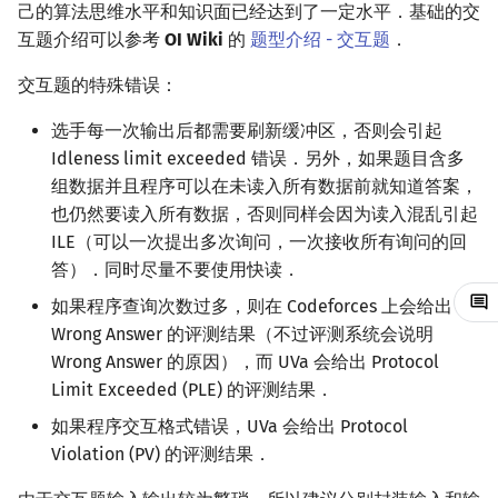
习题
己的算法思维水平和知识面已经达到了一定水平．基础的交
镜像站列表
Special Judge
Java 速成
前缀和 & 差分
IDA*
状压 DP
Boyer–Moore 算法
置换和排列
块状数据结构
拓扑排序
扫描线
有限状态自动机
Dev-C++
文件操作
Lambda 表达式
归并排序
裴蜀定理 & 一次不定方程
多项式多点求值|快速插值
贝尔数
线性基
AVL 树
虚树
互题介绍可以参考
OI Wiki
的
题型介绍 - 交互题
．
参考资料与拓展阅读
交互题的特殊错误：
致谢
Testlib
Java 进阶
二分
回溯法
数位 DP
Z 函数（扩展 KMP）
弧度制与坐标系
单调栈
最短路问题
旋转卡壳
计算理论基础
CLion
pb_ds
堆排序
费马小定理 & 欧拉定理
多项式初等函数
伯努利数
线性映射
红黑树
树分治
选手每一次输出后都需要刷新缓冲区，否则会引起
Polygon
倍增
Dancing Links
插头 DP
AC 自动机
复数
单调队列
生成树问题
半平面交
字节顺序
Geany
编译优化
桶排序
模逆元
常系数齐次线性递推
Entringer Number
特征多项式
左偏红黑树
动态树分治
Idleness limit exceeded 错误．另外，如果题目含多
组数据并且程序可以在未读入所有数据前就知道答案，
OJ 工具
构造
Alpha–Beta 剪枝
计数 DP
后缀数组 (SA)
数论
ST 表
斯坦纳树
平面最近点对
约瑟夫问题
Xcode
希尔排序
线性同余方程
多项式平移|连续点值平移
Eulerian Number
对角化
AA 树
AHU 算法
也仍然要读入所有数据，否则同样会因为读入混乱引起
ILE（可以一次提出多次询问，一次接收所有询问的回
LaTeX 入门
优化
动态 DP
后缀自动机 (SAM)
多项式与生成函数
树状数组
拆点
随机增量法
表达式求值
GUIDE
锦标赛排序
中国剩余定理
符号化方法
分拆数
Jordan标准型
树哈希
答）．同时尽量不要使用快读．
Git
概率 DP
后缀平衡树
组合数学
线段树
连通性相关
反演变换
在一台机器上规划任务
如果程序查询次数过多，则在 Codeforces 上会给出
Sublime Text
Tim 排序
升幂引理
Lagrange 反演
范德蒙德卷积
树上随机游走
Wrong Answer 的评测结果（不过评测系统会说明
DP 套 DP
广义后缀自动机
线性代数
划分树
环计数问题
计算几何杂项
主元素问题
CP Editor
排序相关 STL
阶乘取模
形式幂级数复合|复合逆
Pólya 计数
Wrong Answer 的原因），而 UVa 会给出 Protocol
Limit Exceeded (PLE) 的评测结果．
DP 优化
后缀树
线性规划
二叉搜索树 & 平衡树
最小环
Garsia–Wachs 算法
Code::Blocks
排序应用
卢卡斯定理
普通生成函数
图论计数
如果程序交互格式错误，UVa 会给出 Protocol
Violation (PV) 的评测结果．
其它 DP 方法
Manacher
抽象代数
跳表
2-SAT
15-puzzle
同余方程
指数生成函数