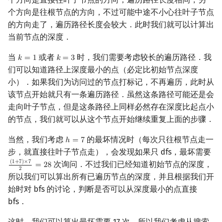
个方向是往根节点的方向，不过可能中途不小心往叶子节点
的方向走了，遍历路径长度会较大．此时我们就可以计算出
当前节点的深度．
当
或者
时，我们需要考虑较长的遍历路径．我
𝑘
=
1
𝑘
=
3
k
=
1
k
=
3
们可以知道路径上深度最小的点（必定比初始节点深度
小）．如果我们为访问过的节点打标记，不再遍历，此时从
该节点开始就只有一条遍历路径．虽然这条路径可能还是会
走向叶子节点，但是这条路径上同样必然存在深度比起点小
的节点，我们就可以从这个节点开始继续重复上面的步骤．
当然，我们考虑
的最坏情况时（每次只往根节点走一
ℎ
=
7
h
=
7
步，就直接往叶子节点走），会发现如果只 dfs，最坏需要
(
1
+
7
)
×
7
次询问．不过我们已经知道初始节点的深度，
=
2
8
(
1
+
7
)
×
7
2
=
28
2
所以我们可以算出所有已遍历节点的深度，并且根据我们开
始时对 bfs 的讨论，判断是否可以从深度最小的点直接
bfs．
这时，我们可以算出最坏需要 17 次．所以我们考虑从搜索