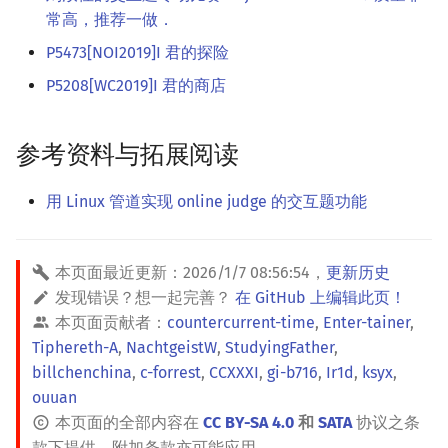
常高，推荐一做．
P5473[NOI2019]I 君的探险
P5208[WC2019]I 君的商店
参考资料与拓展阅读
用 Linux 管道实现 online judge 的交互题功能
本页面最近更新：
2026/1/7 08:56:54
，
更新历史
发现错误？想一起完善？
在 GitHub 上编辑此页！
本页面贡献者：
countercurrent-time
,
Enter-tainer
,
Tiphereth-A
,
NachtgeistW
,
StudyingFather
,
billchenchina
,
c-forrest
,
CCXXXI
,
gi-b716
,
Ir1d
,
ksyx
,
ouuan
本页面的全部内容在
CC BY-SA 4.0
和
SATA
协议之条
款下提供，附加条款亦可能应用