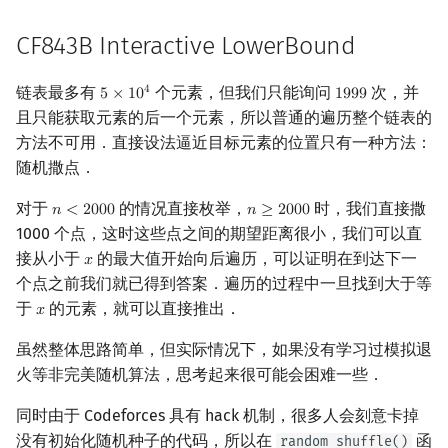
CF843B Interactive LowerBound
链表最多有
个元素，但我们只能询问
次，并
4
5
×
1
0
1
9
9
9
5
×
10
4
1999
且只能获取元素的后一个元素，所以普通的遍历整个链表的
方法不可用．直接设法逼近目标元素的位置只有一种方法：
随机撒点．
对于
的情况直接枚举，
时，我们直接撒
𝑛
<
2
0
0
0
𝑛
≥
2
0
0
0
n
<
2000
n
≥
2000
1000 个点，这时这些点之间的期望距离很小，我们可以直
接从小于
的最大值开始向后遍历，可以证明在到达下一
𝑥
x
个点之前我们就已得到答案．遍历的过程中一旦找到大于等
于
的元素，就可以直接推出．
𝑥
x
虽然整体思路简单，但实际情况下，如果没有学习过模拟退
火等非完美随机算法，思考起来很可能会困难一些．
同时由于 Codeforces 具有 hack 机制，很多人会刻意卡掉
没有初始化随机种子的代码，所以在
函
random_shuffle()