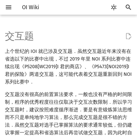
OI Wiki
键
入
交互题
Getting Started
OI 赛事与赛制
CF679A Bear and Prime 100
读入、输出优化
工具软件简介
语言基础简介
算法基础简介
搜索部分简介
动态规划部分简介
字符串部分简介
数学部分简介
数据结构部分简介
图论部分简介
计算几何部分简介
杂项简介
RMQ
Vim
评测工具简介
Testlib 简介
Hello, World!
C++ 标准库简介
类
复杂度简介
排序简介
DP 优化简介
后缀数组简介
数字系统简介
数论基础
多项式与生成函数简介
排列组合
线性代数简介
线性规划基础
基本概念
基本概念
博弈论简介
插值
并查集
堆简介
分块思想
线段树基础
二叉搜索树 & 平衡树
可持久化数据结构简介
线段树套线段树
Link Cut Tree
树基础
最短路
最小生成树
强连通分量
网络流简介
图匹配
离线算法简介
随机函数
以
上个世纪的 IOI 就已涉及交互题．虽然交互题近年来没有在
开
关于本项目
ICPC/CCPC 赛事与赛制
CF843B Interactive
分段打表
代码编辑工具
C++ 基础
复杂度
DFS（搜索）
动态规划基础
字符串基础
布尔代数
栈
图论相关概念
二维计算几何基础
离散化
并查集应用
Emacs
Arbiter
通用
C++ 语法基础
STL 容器
命名空间
均摊复杂度
选择排序
单调队列/单调栈优化
最优原地后缀排序算法
进位制
模算术简介
代数基本定理
抽屉原理
向量
单纯形法
群论
条件概率与独立性
公平组合游戏
数值积分
并查集复杂度
二叉堆
块状数组
线段树合并 & 分裂
Treap
可持久化线段树
平衡树套线段树
全局平衡二叉树
树的直径
差分约束
最小树形图
双连通分量
最大流
二分图最大匹配
CDQ 分治
随机化技巧
省选以下的比赛中出现，不过 2019 年里 NOI 系列比赛中连
LowerBound
始
续出现《P5208[WC2019]I 君的商店》、《P5473[NOI2019]I
如何参与
常见错误
评测工具
C++ 标准库
枚举
BFS（搜索）
记忆化搜索
标准库
数字系统
队列
图的存储
三维计算几何基础
双指针
括号序列
VS Code
Cena
Generator
变量
STL 算法
值类别
冒泡排序
斜率优化
平衡三进制
素数
快速傅里叶变换
容斥原理
内积和外积
环论
随机变量
零和游戏
高斯消元
配对堆
块状链表
李超线段树
Splay 树
可持久化块状数组
线段树套平衡树
Euler Tour Tree
树的中心
k 短路
最小直径生成树
割点和桥
最小割
二分图最大权匹配
整体二分
爬山算法
君的探险》两道交互题，这可能代表着交互题重新回到 NOI
搜
UOJ206[APIO2016]Gap
系列比赛中．
OI Wiki 不是什么
常见技巧
命令行
C++ 进阶
模拟
双向搜索
背包 DP
字符串匹配
位操作
链表
DFS（图论）
距离
离线算法
线段树与离线询问
Atom
CCR Plus
Validator
运算
bitset
重载运算符
插入排序
四边形不等式优化
格雷码
最大公约数
快速数论变换
斐波那契数列
矩阵
域论
随机变量的数字特征
非公平组合游戏
牛顿迭代法
左偏树
树分块
猫树
WBLT
可持久化平衡树
树状数组套权值线段树
Top Tree
树的重心
同余最短路
圆方树
费用流
一般图最大匹配
莫队算法
模拟退火
索
CF750F New Year and Finding
交互题没有很高的前置算法要求，一般也没有严格的时间限
Roots
格式手册
命令行编译与调试
C++ 与其他常用语言的区别
递归 & 分治
启发式搜索
区间 DP
字符串哈希
二进制集合操作
哈希表
BFS（图论）
Pick 定理
分数规划
Eclipse
Lemon
Interactor
流程控制语句
string
引用
计数排序
Slope Trick 优化
欧拉函数
快速沃尔什变换
错位排列
初等变换
Schreier–Sims 算法
概率不等式
Sqrt Tree
区间最值操作 & 区间历史
替罪羊树
可持久化字典树
分块套树状数组
最近公共祖先
点/边连通度
上下界网络流
一般图最大权匹配
制，程序的优秀程度往往仅取决于交互次数限制．所以学习
值
交互题时，建议按照难度循序渐进．要是有意锻炼算法思维
UVa12731 太空站之谜
数学符号表
编译器
Pascal 转 C++ 急救
贪心
A*
DAG 上的 DP
字典树 (Trie)
高精度计算
并查集
树上问题
三角剖分
随机化
Notepad++
Checker
高级数据类型
pair
常量
基数排序
WQS 二分
筛法
Chirp Z 变换
卡特兰数
行列式
笛卡尔树
可持久化可并堆
树链剖分
Stoer–Wagner 算法
稳定匹配
而不只是单纯地学习算法，那么完成交互题是很不错的方
Mysterious Space Station
Kinetic Tournament Tree
法．虽然交互题对选手已掌握算法的要求通常较低，但仍建
F.A.Q.
WSL (Windows 10)
Python 速成
排序
迭代加深搜索
树形 DP
前缀函数与 KMP 算法
快速幂
堆
有向无环图
凸包
悬线法
Kate
函数
新版 C++ 特性
快速排序
状态设计优化
分解质因数
多项式牛顿迭代
斯特林数
线性空间
Size Balanced Tree
树上启发式合并
议掌握一定提高和省选算法后再尝试做交互题，因为此时自