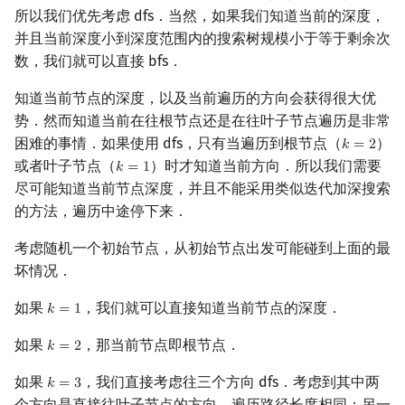
所以我们优先考虑 dfs．当然，如果我们知道当前的深度，
并且当前深度小到深度范围内的搜索树规模小于等于剩余次
数，我们就可以直接 bfs．
知道当前节点的深度，以及当前遍历的方向会获得很大优
势．然而知道当前在往根节点还是在往叶子节点遍历是非常
困难的事情．如果使用 dfs，只有当遍历到根节点（
）
𝑘
=
2
k
=
2
或者叶子节点（
）时才知道当前方向．所以我们需要
𝑘
=
1
k
=
1
尽可能知道当前节点深度，并且不能采用类似迭代加深搜索
的方法，遍历中途停下来．
考虑随机一个初始节点，从初始节点出发可能碰到上面的最
坏情况．
如果
，我们就可以直接知道当前节点的深度．
𝑘
=
1
k
=
1
如果
，那当前节点即根节点．
𝑘
=
2
k
=
2
如果
，我们直接考虑往三个方向 dfs．考虑到其中两
𝑘
=
3
k
=
3
个方向是直接往叶子节点的方向，遍历路径长度相同；另一