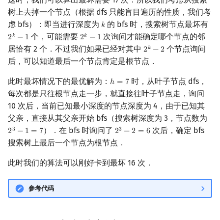
树上去掉一个节点（根据 dfs 只能盲目遍历的性质，我们考
虑 bfs）：即当进行深度为
的 bfs 时，搜索树节点最坏有
𝑘
k
个，可能需要
次询问才能确定哪个节点的邻
𝑘
𝑘
2
−
1
2
−
1
2
k
−
1
2
k
−
1
居恰有 2 个．不过我们如果已经对其中
个节点询问
𝑘
2
−
2
2
k
−
2
后，可以知道最后一个节点肯定是根节点．
此时最坏情况下的最优解为：
时，从叶子节点 dfs，
ℎ
=
7
h
=
7
每次都是只往根节点走一步，就直接往叶子节点走，询问
10 次后，当前已知最小深度的节点深度为 4，由于已知其
父亲，直接从其父亲开始 bfs（搜索树深度为 3，节点数为
）．在 bfs 时询问了
次后，确定 bfs
3
3
2
−
1
=
7
2
−
2
=
6
2
3
−
1
=
7
2
3
−
2
=
6
搜索树上最后一个节点为根节点．
此时我们的算法可以刚好卡到最坏 16 次．
参考代码