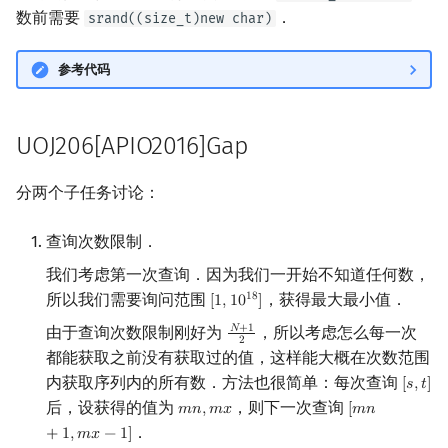
数前需要
．
srand((size_t)new char)
参考代码
UOJ206[APIO2016]Gap
分两个子任务讨论：
查询次数限制．
我们考虑第一次查询．因为我们一开始不知道任何数，
所以我们需要询问范围
，获得最大最小值．
1
8
[
1
,
1
0
]
[
1
,
10
18
]
由于查询次数限制刚好为
，所以考虑怎么每一次
𝑁
+
1
N
+
1
2
2
都能获取之前没有获取过的值，这样能大概在次数范围
内获取序列内的所有数．方法也很简单：每次查询
[
𝑠
,
𝑡
]
[
s
,
t
]
后，设获得的值为
，则下一次查询
𝑚
𝑛
,
𝑚
𝑥
[
𝑚
𝑛
m
n
,
m
x
[
m
n
+
1
,
m
x
−
1
]
．
+
1
,
𝑚
𝑥
−
1
]