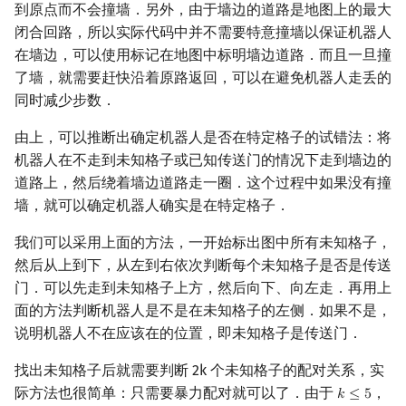
到原点而不会撞墙．另外，由于墙边的道路是地图上的最大
闭合回路，所以实际代码中并不需要特意撞墙以保证机器人
在墙边，可以使用标记在地图中标明墙边道路．而且一旦撞
了墙，就需要赶快沿着原路返回，可以在避免机器人走丢的
同时减少步数．
由上，可以推断出确定机器人是否在特定格子的试错法：将
机器人在不走到未知格子或已知传送门的情况下走到墙边的
道路上，然后绕着墙边道路走一圈．这个过程中如果没有撞
墙，就可以确定机器人确实是在特定格子．
我们可以采用上面的方法，一开始标出图中所有未知格子，
然后从上到下，从左到右依次判断每个未知格子是否是传送
门．可以先走到未知格子上方，然后向下、向左走．再用上
面的方法判断机器人是不是在未知格子的左侧．如果不是，
说明机器人不在应该在的位置，即未知格子是传送门．
找出未知格子后就需要判断 2k 个未知格子的配对关系，实
际方法也很简单：只需要暴力配对就可以了．由于
，
𝑘
≤
5
k
≤
5