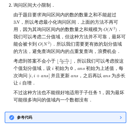
询问区间大小限制．
由于题目要求询问区间内的数的数量之和不能超过
，所以考虑最小化询问区间．上面的方法不再可
3
𝑁
3
N
用，因为其询问区间内的数数量之和规模为
．
2
𝑂
(
𝑁
)
O
(
N
2
)
我们可以考虑二分值域，但这种方法并不可靠，最坏可
能会被卡到
．所以我们需要更有效的划分值域
2
𝑂
(
𝑁
)
O
(
N
2
)
的方法，避免查询区间内的点重复查询，浪费机会．
𝑎
−
𝑎
考虑到答案不会小于
，所以我们可以考虑按这
⌊
⌋
𝑛
1
⌊
a
n
−
a
1
N
−
1
⌋
𝑁
−
1
个值划分值域，设
初始为 0，
初始为上述值，每
𝑖
𝑎
𝑛
𝑠
i
a
n
s
次询问
并且更新
，之后再以
为步长
[
𝑖
,
𝑖
+
𝑎
𝑛
𝑠
]
𝑎
𝑛
𝑠
𝑎
𝑛
𝑠
[
i
,
i
+
a
n
s
]
a
n
s
a
n
s
让
自增．
𝑖
i
不过这种方法也不能很好地适用于子任务 1，因为最坏
可能很多询问的值域内一个数都没有．
参考代码