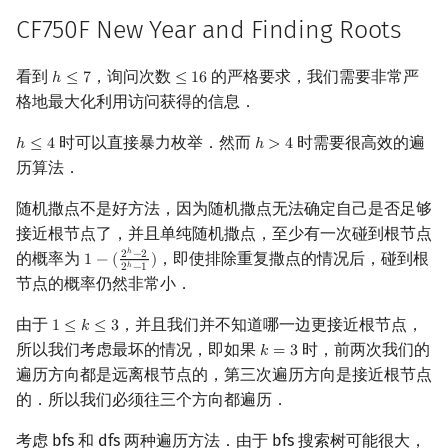
CF750F New Year and Finding Roots
看到
，询问次数
的严格要求，我们需要非常严
ℎ
≤
7
≤
1
6
h
≤
7
≤
16
格地最大化利用访问获得的信息．
时可以直接暴力枚举．然而
时需要很高效的遍
ℎ
≤
4
ℎ
>
4
h
≤
4
h
>
4
历算法．
随机撒点不是好方法，因为随机撒点无法确定自己是否足够
接近根节点了，并且单纯随机撒点，至少有一次碰到根节点
ℎ
的概率为
，即使排除重复撒点的情况后，碰到根
2
−
2
1
−
(
)
1
−
(
2
h
−
2
2
h
−
1
)
ℎ
2
−
1
节点的概率仍然非常小．
由于
，并且我们并不知道哪一边更接近根节点，
1
≤
𝑘
≤
3
1
≤
k
≤
3
所以我们考虑最坏的情况，即如果
时，前两次我们的
𝑘
=
3
k
=
3
遍历方向都是远离根节点的，第三次遍历方向是接近根节点
的．所以我们必须往三个方向都遍历．
考虑 bfs 和 dfs 两种遍历方法．由于 bfs 搜索树可能很大，