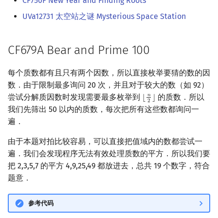
CF750F New Year and Finding Roots
矩阵树定理
Min_25 筛
UVa12731 太空站之谜 Mysterious Space Station
LGV 引理
洲阁筛
CF679A Bear and Prime 100
最大团搜索算法
类欧几里德算法
每个质数都有且只有两个因数，所以直接枚举要猜的数的因
支配树
Meissel–Lehmer 算法
数．由于限制最多询问 20 次，并且对于较大的数（如 92）
尝试分解质因数时发现需要最多枚举到
的质数．所以
𝑛
⌊
⌋
⌊
n
2
⌋
2
图上随机游走
连分数
我们先筛出 50 以内的质数，每次把所有这些数都询问一
遍．
Stern–Brocot 树与 Farey
由于本题对拍比较容易，可以直接把值域内的数都尝试一
二次域
遍．我们会发现程序无法有效处理质数的平方．所以我们要
把 2,3,5,7 的平方 4,9,25,49 都放进去，总共 19 个数字，符合
Pell 方程
题意．
参考代码