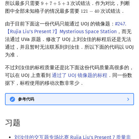
所以最多只需要
次试错法．作为对比，判断
9
+
7
+
5
+
3
9
+
7
+
5
+
3
图中全部未知格子的情况最多需要
次试错法．
1
2
1
−
4
0
121
−
40
由于目前下面这一份代码只能通过 UOJ 的镜像题：
#247.
【Rujia Liu's Present 7】Mysterious Space Station
，而无
法通过 UVa 原题．修改了 UOJ 上刘汝佳的标程后还是无法
通过，并且暂时无法联系到刘汝佳．所以下面的代码以 UOJ
为准．
不过刘汝佳的标程质量还是比下面这份代码质量高很多的，
可以在 UOJ 上查看到
通过了 UOJ 镜像题的标程
．同一份数
据下，标程使用的移动次数非常少．
参考代码
习题
刘汝佳的交互题专场比赛 Rujia Liu's Present 7 质量非