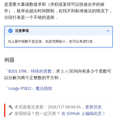
是需要大量函数值求和（求积或某些可以快速合并的操
回文树
概率论
可持久化数据结构
欧拉图
Kahan 求和
二次剩余
作），枚举会超出时间限制，在找不到标准做法的情况下，
分段打表是一个不错的选择．
序列自动机
博弈论
树套树
哈密顿图
珂朵莉树/颜色段均摊
阶 & 原根
注意事项
最小表示法
数值算法
K-D Tree
二分图
空间优化简介
离散对数
当上题中指数不是定值，但是范围较小，也可以考虑打表．
Lyndon 分解
序理论
动态树
平面图
高次剩余 & 单位根
Main–Lorentz 算法
杨氏矩阵
析合树
弦图
数论分块
例题
拟阵
PQ 树
图的着色
狄利克雷卷积
「BZOJ 3798」特殊的质数
：求
区间内有多少个质数可
[
𝑙
,
𝑟
]
[
l
,
r
]
以分解为两个正整数的平方和．
Berlekamp–Massey 算法
手指树
网络流
莫比乌斯反演
「Luogu P1822」魔法指纹
霍夫曼树
图的匹配
杜教筛
本页面最近更新：
2026/1/7 08:56:54
，
更新历史
Prüfer 序列
Powerful Number 筛
发现错误？想一起完善？
在 GitHub 上编辑此页！