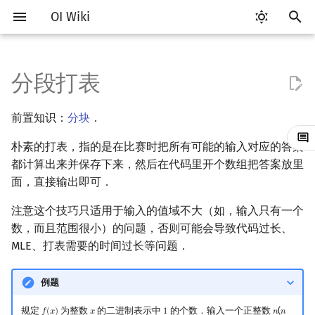
OI Wiki
键
入
分段打表
Getting Started
OI 赛事与赛制
题型概述
例题
工具软件简介
语言基础简介
算法基础简介
搜索部分简介
动态规划部分简介
字符串部分简介
数学部分简介
数据结构部分简介
图论部分简介
计算几何部分简介
杂项简介
RMQ
Vim
评测工具简介
Testlib 简介
Hello, World!
C++ 标准库简介
类
复杂度简介
排序简介
DP 优化简介
后缀数组简介
数字系统简介
数论基础
多项式与生成函数简介
排列组合
线性代数简介
线性规划基础
基本概念
基本概念
博弈论简介
插值
并查集
堆简介
分块思想
线段树基础
二叉搜索树 & 平衡树
可持久化数据结构简介
线段树套线段树
Link Cut Tree
树基础
最短路
最小生成树
强连通分量
网络流简介
图匹配
离线算法简介
随机函数
以
前置知识：
分块
．
开
关于本项目
ICPC/CCPC 赛事与赛制
交互题
代码编辑工具
C++ 基础
复杂度
DFS（搜索）
动态规划基础
字符串基础
布尔代数
栈
图论相关概念
二维计算几何基础
离散化
并查集应用
Emacs
Arbiter
通用
C++ 语法基础
STL 容器
命名空间
均摊复杂度
选择排序
单调队列/单调栈优化
最优原地后缀排序算法
进位制
模算术简介
代数基本定理
抽屉原理
向量
单纯形法
群论
条件概率与独立性
公平组合游戏
数值积分
并查集复杂度
二叉堆
块状数组
线段树合并 & 分裂
Treap
可持久化线段树
平衡树套线段树
全局平衡二叉树
树的直径
差分约束
最小树形图
双连通分量
最大流
二分图最大匹配
CDQ 分治
随机化技巧
朴素的打表，指的是在比赛时把所有可能的输入对应的答案
始
如何参与
评测工具
C++ 标准库
枚举
BFS（搜索）
记忆化搜索
标准库
数字系统
队列
图的存储
三维计算几何基础
双指针
括号序列
都计算出来并保存下来，然后在代码里开个数组把答案放里
VS Code
Cena
Generator
变量
STL 算法
值类别
冒泡排序
斜率优化
平衡三进制
素数
快速傅里叶变换
容斥原理
内积和外积
环论
随机变量
零和游戏
高斯消元
配对堆
块状链表
李超线段树
Splay 树
可持久化块状数组
线段树套平衡树
Euler Tour Tree
树的中心
k 短路
最小直径生成树
割点和桥
最小割
二分图最大权匹配
整体二分
爬山算法
搜
面，直接输出即可．
OI Wiki 不是什么
命令行
C++ 进阶
模拟
双向搜索
背包 DP
字符串匹配
位操作
链表
DFS（图论）
距离
离线算法
线段树与离线询问
Atom
CCR Plus
Validator
运算
bitset
重载运算符
插入排序
四边形不等式优化
格雷码
最大公约数
快速数论变换
斐波那契数列
矩阵
域论
随机变量的数字特征
非公平组合游戏
牛顿迭代法
左偏树
树分块
猫树
WBLT
可持久化平衡树
树状数组套权值线段树
Top Tree
树的重心
同余最短路
圆方树
费用流
一般图最大匹配
莫队算法
模拟退火
索
注意这个技巧只适用于输入的值域不大（如，输入只有一个
数，而且范围很小）的问题，否则可能会导致代码过长、
格式手册
命令行编译与调试
C++ 与其他常用语言的区别
递归 & 分治
启发式搜索
区间 DP
字符串哈希
二进制集合操作
哈希表
BFS（图论）
Pick 定理
分数规划
Eclipse
Lemon
Interactor
流程控制语句
string
引用
计数排序
Slope Trick 优化
欧拉函数
快速沃尔什变换
错位排列
初等变换
Schreier–Sims 算法
概率不等式
Sqrt Tree
区间最值操作 & 区间历史
替罪羊树
可持久化字典树
分块套树状数组
最近公共祖先
点/边连通度
上下界网络流
一般图最大权匹配
MLE、打表需要的时间过长等问题．
值
数学符号表
编译器
Pascal 转 C++ 急救
贪心
A*
DAG 上的 DP
字典树 (Trie)
高精度计算
并查集
树上问题
三角剖分
随机化
Notepad++
Checker
高级数据类型
pair
常量
基数排序
WQS 二分
筛法
Chirp Z 变换
卡特兰数
行列式
笛卡尔树
可持久化可并堆
树链剖分
Stoer–Wagner 算法
稳定匹配
例题
Kinetic Tournament Tree
F.A.Q.
WSL (Windows 10)
Python 速成
排序
迭代加深搜索
树形 DP
前缀函数与 KMP 算法
快速幂
堆
有向无环图
凸包
悬线法
Kate
函数
新版 C++ 特性
快速排序
状态设计优化
分解质因数
多项式牛顿迭代
斯特林数
线性空间
Size Balanced Tree
树上启发式合并
规定
为整数
的二进制表示中
的个数．输入一个正整数
(
𝑓
(
𝑥
)
𝑥
1
𝑛
𝑛
f
(
x
)
x
1
n
n
≤
10
9