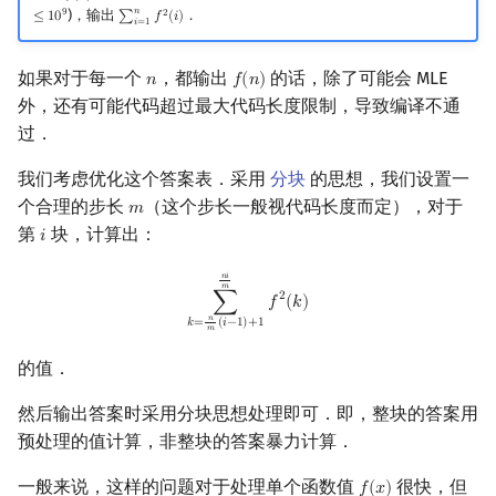
𝑛
9
)，输出
．
2
≤
1
0
∑
𝑓
(
𝑖
)
∑
i
=
1
n
f
2
(
i
)
𝑖
=
1
镜像站列表
Special Judge
Java 速成
前缀和 & 差分
IDA*
状压 DP
Boyer–Moore 算法
置换和排列
块状数据结构
拓扑排序
扫描线
有限状态自动机
Dev-C++
文件操作
Lambda 表达式
归并排序
裴蜀定理 & 一次不定方程
多项式多点求值|快速插值
贝尔数
线性基
AVL 树
虚树
如果对于每一个
，都输出
的话，除了可能会 MLE
𝑛
𝑓
(
𝑛
)
n
f
(
n
)
致谢
Testlib
Java 进阶
二分
回溯法
数位 DP
Z 函数（扩展 KMP）
弧度制与坐标系
单调栈
最短路问题
旋转卡壳
计算理论基础
CLion
pb_ds
堆排序
费马小定理 & 欧拉定理
多项式初等函数
伯努利数
线性映射
红黑树
树分治
外，还有可能代码超过最大代码长度限制，导致编译不通
过．
Polygon
倍增
Dancing Links
插头 DP
AC 自动机
复数
单调队列
生成树问题
半平面交
字节顺序
Geany
编译优化
桶排序
模逆元
常系数齐次线性递推
Entringer Number
特征多项式
左偏红黑树
动态树分治
我们考虑优化这个答案表．采用
分块
的思想，我们设置一
OJ 工具
构造
Alpha–Beta 剪枝
计数 DP
后缀数组 (SA)
数论
ST 表
斯坦纳树
平面最近点对
约瑟夫问题
Xcode
希尔排序
线性同余方程
多项式平移|连续点值平移
Eulerian Number
对角化
AA 树
AHU 算法
个合理的步长
（这个步长一般视代码长度而定），对于
𝑚
m
第
块，计算出：
𝑖
i
LaTeX 入门
优化
动态 DP
后缀自动机 (SAM)
多项式与生成函数
树状数组
拆点
随机增量法
表达式求值
GUIDE
锦标赛排序
中国剩余定理
符号化方法
分拆数
Jordan标准型
树哈希
∑
k
=
n
m
(
i
−
1
)
+
1
n
i
m
f
2
(
k
)
𝑛
𝑖
𝑚
2
∑
𝑓
(
𝑘
)
Git
概率 DP
后缀平衡树
组合数学
线段树
连通性相关
反演变换
在一台机器上规划任务
Sublime Text
Tim 排序
升幂引理
Lagrange 反演
范德蒙德卷积
树上随机游走
𝑛
𝑘
=
(
𝑖
−
1
)
+
1
𝑚
DP 套 DP
广义后缀自动机
线性代数
划分树
环计数问题
计算几何杂项
主元素问题
CP Editor
排序相关 STL
阶乘取模
形式幂级数复合|复合逆
Pólya 计数
的值．
然后输出答案时采用分块思想处理即可．即，整块的答案用
DP 优化
后缀树
线性规划
二叉搜索树 & 平衡树
最小环
Garsia–Wachs 算法
Code::Blocks
排序应用
卢卡斯定理
普通生成函数
图论计数
预处理的值计算，非整块的答案暴力计算．
其它 DP 方法
Manacher
抽象代数
跳表
2-SAT
15-puzzle
同余方程
指数生成函数
一般来说，这样的问题对于处理单个函数值
很快，但
𝑓
(
𝑥
)
f
(
x
)