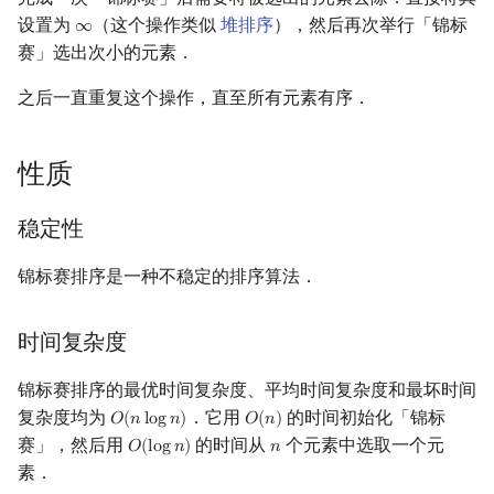
矩阵树定理
Min_25 筛
设置为
（这个操作类似
堆排序
），然后再次举行「锦标
∞
∞
赛」选出次小的元素．
LGV 引理
洲阁筛
之后一直重复这个操作，直至所有元素有序．
最大团搜索算法
类欧几里德算法
性质
支配树
Meissel–Lehmer 算法
稳定性
图上随机游走
连分数
锦标赛排序是一种不稳定的排序算法．
Stern–Brocot 树与 Farey
时间复杂度
二次域
锦标赛排序的最优时间复杂度、平均时间复杂度和最坏时间
Pell 方程
复杂度均为
．它用
的时间初始化「锦标
𝑂
(
𝑛
l
o
g
𝑛
)
𝑂
(
𝑛
)
O
(
n
log
n
)
O
(
n
)
赛」，然后用
的时间从
个元素中选取一个元
𝑂
(
l
o
g
𝑛
)
𝑛
O
(
log
n
)
n
素．