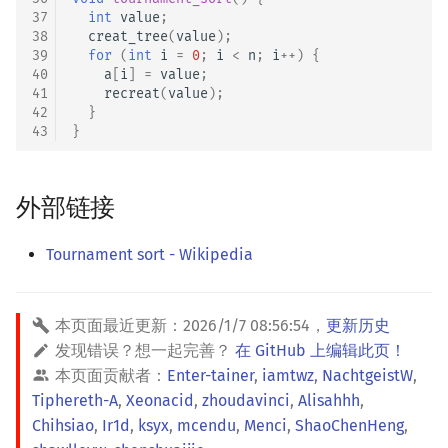
37
int
value
;
38
creat_tree
(
value
);
39
for
(
int
i
=
0
;
i
<
n
;
i
++
)
{
40
a
[
i
]
=
value
;
41
recreat
(
value
);
42
}
43
}
外部链接
Tournament sort - Wikipedia
本页面最近更新：
2026/1/7 08:56:54
，
更新历史
发现错误？想一起完善？
在 GitHub 上编辑此页！
本页面贡献者：
Enter-tainer
,
iamtwz
,
NachtgeistW
,
Tiphereth-A
,
Xeonacid
,
zhoudavinci
,
Alisahhh
,
Chihsiao
,
Ir1d
,
ksyx
,
mcendu
,
Menci
,
ShaoChenHeng
,