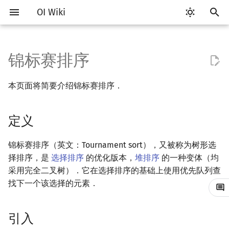
OI Wiki
正
在
锦标赛排序
Getting Started
比赛相关简介
工具软件简介
语言基础简介
复杂度简介
定义
搜索部分简介
动态规划部分简介
字符串部分简介
数学部分简介
数据结构部分简介
图论部分简介
计算几何部分简介
杂项简介
RMQ
OI 赛事与赛制
题型概述
读入、输出优化
Vim
评测工具简介
Testlib 简介
Hello, World!
C++ 标准库简介
类
DP 优化简介
后缀数组简介
数字系统简介
数论基础
多项式与生成函数简介
排列组合
线性代数简介
线性规划基础
基本概念
基本概念
博弈论简介
插值
并查集
堆简介
分块思想
线段树基础
二叉搜索树 & 平衡树
可持久化数据结构简介
线段树套线段树
Link Cut Tree
树基础
最短路
最小生成树
强连通分量
网络流简介
图匹配
离线算法简介
随机函数
初
本页面将简要介绍锦标赛排序．
始
关于本项目
赛事
代码编辑工具
C++ 基础
均摊复杂度
引入
DFS（搜索）
动态规划基础
字符串基础
布尔代数
栈
图论相关概念
二维计算几何基础
离散化
并查集应用
ICPC/CCPC 赛事与赛制
交互题
分段打表
Emacs
Arbiter
通用
C++ 语法基础
STL 容器
命名空间
单调队列/单调栈优化
最优原地后缀排序算法
进位制
模算术简介
代数基本定理
抽屉原理
向量
单纯形法
群论
条件概率与独立性
公平组合游戏
数值积分
并查集复杂度
二叉堆
块状数组
线段树合并 & 分裂
Treap
可持久化线段树
平衡树套线段树
全局平衡二叉树
树的直径
差分约束
最小树形图
双连通分量
最大流
二分图最大匹配
CDQ 分治
随机化技巧
化
定义
如何参与
题型
评测工具
C++ 标准库
过程
BFS（搜索）
记忆化搜索
标准库
数字系统
队列
图的存储
三维计算几何基础
双指针
括号序列
常见错误
VS Code
Cena
Generator
变量
STL 算法
值类别
斜率优化
平衡三进制
素数
快速傅里叶变换
容斥原理
内积和外积
环论
随机变量
零和游戏
高斯消元
配对堆
块状链表
李超线段树
Splay 树
可持久化块状数组
线段树套平衡树
Euler Tour Tree
树的中心
k 短路
最小直径生成树
割点和桥
最小割
二分图最大权匹配
整体二分
爬山算法
搜
OI Wiki 不是什么
学习路线
命令行
C++ 进阶
性质
双向搜索
背包 DP
字符串匹配
位操作
链表
DFS（图论）
距离
离线算法
线段树与离线询问
常见技巧
Atom
CCR Plus
Validator
运算
bitset
重载运算符
四边形不等式优化
格雷码
最大公约数
快速数论变换
斐波那契数列
矩阵
域论
随机变量的数字特征
非公平组合游戏
牛顿迭代法
左偏树
树分块
猫树
WBLT
可持久化平衡树
树状数组套权值线段树
Top Tree
树的重心
同余最短路
圆方树
费用流
一般图最大匹配
莫队算法
模拟退火
索
锦标赛排序（英文：Tournament sort），又被称为树形选
择排序，是
选择排序
的优化版本，
堆排序
的一种变体（均
引
格式手册
学习资源
命令行编译与调试
C++ 与其他常用语言的区别
启发式搜索
区间 DP
字符串哈希
二进制集合操作
哈希表
BFS（图论）
Pick 定理
分数规划
稳定性
Eclipse
Lemon
Interactor
流程控制语句
string
引用
Slope Trick 优化
欧拉函数
快速沃尔什变换
错位排列
初等变换
Schreier–Sims 算法
概率不等式
Sqrt Tree
区间最值操作 & 区间历史
替罪羊树
可持久化字典树
分块套树状数组
最近公共祖先
点/边连通度
上下界网络流
一般图最大权匹配
采用完全二叉树）．它在选择排序的基础上使用优先队列查
擎
值
找下一个该选择的元素．
数学符号表
技巧
编译器
Pascal 转 C++ 急救
A*
DAG 上的 DP
字典树 (Trie)
高精度计算
并查集
树上问题
三角剖分
随机化
时间复杂度
Notepad++
Checker
高级数据类型
pair
常量
WQS 二分
筛法
Chirp Z 变换
卡特兰数
行列式
笛卡尔树
可持久化可并堆
树链剖分
Stoer–Wagner 算法
稳定匹配
Kinetic Tournament Tree
引入
F.A.Q.
出题
WSL (Windows 10)
Python 速成
迭代加深搜索
树形 DP
前缀函数与 KMP 算法
快速幂
堆
有向无环图
凸包
悬线法
空间复杂度
Kate
函数
新版 C++ 特性
状态设计优化
分解质因数
多项式牛顿迭代
斯特林数
线性空间
Size Balanced Tree
树上启发式合并