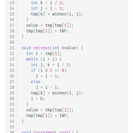
13
int
k
=
i
/
2
;
14
int
j
=
i
-
1
;
15
tmp
[
k
]
=
winner
(
i
,
j
);
16
}
17
value
=
tmp
[
tmp
[
1
]];
18
tmp
[
tmp
[
1
]]
=
INF
;
19
}
20
21
void
recreat
(
int
&
value
)
{
22
int
i
=
tmp
[
1
];
23
while
(
i
>
1
)
{
24
int
j
,
k
=
i
/
2
;
25
if
(
i
%
2
==
0
)
26
j
=
i
+
1
;
27
else
28
j
=
i
-
1
;
29
tmp
[
k
]
=
winner
(
i
,
j
);
30
i
=
k
;
31
}
32
value
=
tmp
[
tmp
[
1
]];
33
tmp
[
tmp
[
1
]]
=
INF
;
34
}
35
36
void
tournament_sort
()
{