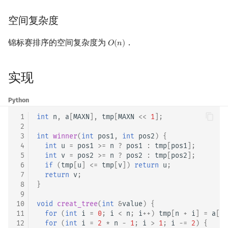
空间复杂度
锦标赛排序的空间复杂度为
．
𝑂
(
𝑛
)
O
(
n
)
实现
Python
 1
int
n
,
a
[
MAXN
],
tmp
[
MAXN
<<
1
];
 2
 3
int
winner
(
int
pos1
,
int
pos2
)
{
 4
int
u
=
pos1
>=
n
?
pos1
:
tmp
[
pos1
];
 5
int
v
=
pos2
>=
n
?
pos2
:
tmp
[
pos2
];
 6
if
(
tmp
[
u
]
<=
tmp
[
v
])
return
u
;
 7
return
v
;
 8
}
 9
10
void
creat_tree
(
int
&
value
)
{
11
for
(
int
i
=
0
;
i
<
n
;
i
++
)
tmp
[
n
+
i
]
=
a
[
i
]
12
for
(
int
i
=
2
*
n
-
1
;
i
>
1
;
i
-=
2
)
{