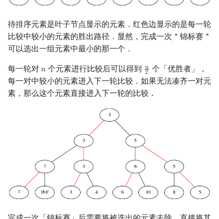
回文树
概率论
可持久化数据结构
欧拉图
Kahan 求和
二次剩余
待排序元素是叶子节点显示的元素．红色边显示的是每一轮
序列自动机
博弈论
树套树
哈密顿图
珂朵莉树/颜色段均摊
阶 & 原根
比较中较小的元素的胜出路径．显然，完成一次＂锦标赛＂
可以选出一组元素中最小的那一个．
最小表示法
数值算法
K-D Tree
二分图
空间优化简介
离散对数
每一轮对
个元素进行比较后可以得到
个「优胜者」，
𝑛
𝑛
n
n
2
2
每一对中较小的元素进入下一轮比较．如果无法凑齐一对元
Lyndon 分解
序理论
动态树
平面图
高次剩余 & 单位根
素，那么这个元素直接进入下一轮的比较．
Main–Lorentz 算法
杨氏矩阵
析合树
弦图
数论分块
拟阵
PQ 树
图的着色
狄利克雷卷积
Berlekamp–Massey 算法
手指树
网络流
莫比乌斯反演
霍夫曼树
图的匹配
杜教筛
Prüfer 序列
Powerful Number 筛
完成一次「锦标赛」后需要将被选出的元素去除．直接将其