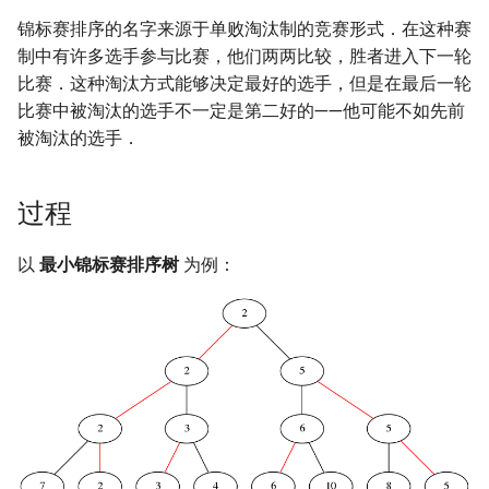
锦标赛排序的名字来源于单败淘汰制的竞赛形式．在这种赛
镜像站列表
Special Judge
Java 速成
实现
IDA*
状压 DP
Boyer–Moore 算法
置换和排列
块状数据结构
拓扑排序
扫描线
有限状态自动机
Dev-C++
文件操作
Lambda 表达式
裴蜀定理 & 一次不定方程
多项式多点求值|快速插值
贝尔数
线性基
AVL 树
虚树
制中有许多选手参与比赛，他们两两比较，胜者进入下一轮
比赛．这种淘汰方式能够决定最好的选手，但是在最后一轮
致谢
Testlib
Java 进阶
外部链接
回溯法
数位 DP
Z 函数（扩展 KMP）
弧度制与坐标系
单调栈
最短路问题
旋转卡壳
计算理论基础
CLion
pb_ds
费马小定理 & 欧拉定理
多项式初等函数
伯努利数
线性映射
红黑树
树分治
比赛中被淘汰的选手不一定是第二好的——他可能不如先前
被淘汰的选手．
Polygon
Dancing Links
插头 DP
AC 自动机
复数
单调队列
生成树问题
半平面交
字节顺序
Geany
编译优化
模逆元
常系数齐次线性递推
Entringer Number
特征多项式
左偏红黑树
动态树分治
OJ 工具
Alpha–Beta 剪枝
计数 DP
后缀数组 (SA)
数论
ST 表
斯坦纳树
平面最近点对
约瑟夫问题
Xcode
线性同余方程
多项式平移|连续点值平移
Eulerian Number
对角化
AA 树
AHU 算法
过程
LaTeX 入门
优化
动态 DP
后缀自动机 (SAM)
多项式与生成函数
树状数组
拆点
随机增量法
表达式求值
GUIDE
中国剩余定理
符号化方法
分拆数
Jordan标准型
树哈希
以
最小锦标赛排序树
为例：
Git
概率 DP
后缀平衡树
组合数学
线段树
连通性相关
反演变换
在一台机器上规划任务
Sublime Text
升幂引理
Lagrange 反演
范德蒙德卷积
树上随机游走
DP 套 DP
广义后缀自动机
线性代数
划分树
环计数问题
计算几何杂项
主元素问题
CP Editor
阶乘取模
形式幂级数复合|复合逆
Pólya 计数
DP 优化
后缀树
线性规划
二叉搜索树 & 平衡树
最小环
Garsia–Wachs 算法
Code::Blocks
卢卡斯定理
普通生成函数
图论计数
其它 DP 方法
Manacher
抽象代数
跳表
2-SAT
15-puzzle
同余方程
指数生成函数