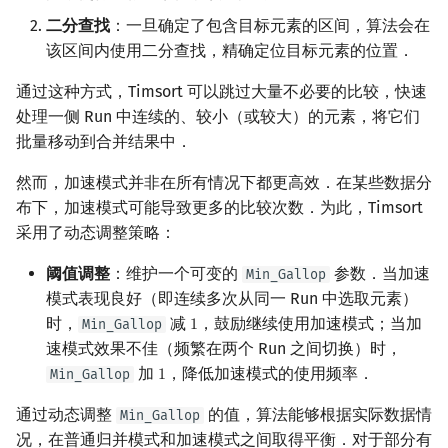
二分查找
：一旦确定了包含目标元素的区间，算法会在
该区间内使用二分查找，精确定位目标元素的位置．
通过这种方式，Timsort 可以跳过大量不必要的比较，快速
处理一侧 Run 中连续的、较小（或较大）的元素，将它们
批量移动到合并结果中．
然而，加速模式并非在所有情况下都更高效．在某些数据分
布下，加速模式可能导致更多的比较次数．为此，Timsort
采用了动态调整策略：
阈值调整
：维护一个可变的
参数．当加速
Min_Gallop
模式表现良好（即连续多次从同一 Run 中选取元素）
时，
减
，鼓励继续使用加速模式；当加
Min_Gallop
1
1
速模式效果不佳（频繁在两个 Run 之间切换）时，
加
，降低加速模式的使用频率．
Min_Gallop
1
1
通过动态调整
的值，算法能够根据实际数据情
Min_Gallop
况，在普通归并模式和加速模式之间取得平衡．对于部分有