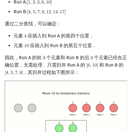
Run A:
[
1
,
2
,
3
,
6
,
1
0
]
[
1
,
2
,
3
,
6
,
10
]
Run B:
[
4
,
5
,
7
,
9
,
1
2
,
1
4
,
1
7
]
[
4
,
5
,
7
,
9
,
12
,
14
,
17
]
通过二分查找，可以确定：
元素
应插入到 Run A 的第四个位置．
4
4
元素
应插入到 Run B 的第五个位置．
1
0
10
因此，Run A 的前
个元素和 Run B 的后
个元素已经在正
3
3
3
3
确位置，无需处理．只需归并 Run A 的
和 Run B 的
[
6
,
1
0
]
[
6
,
10
]
，其归并过程如下图所示：
[
4
,
5
,
7
,
9
]
[
4
,
5
,
7
,
9
]