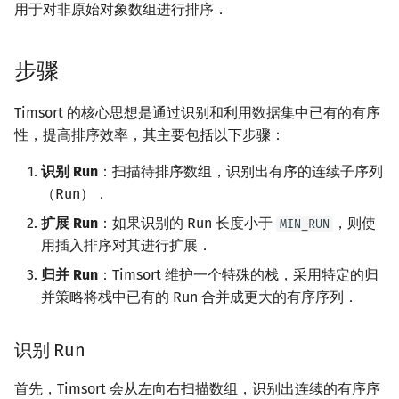
用于对非原始对象数组进行排序．
镜像站列表
Special Judge
Java 速成
IDA*
状压 DP
Boyer–Moore 算法
置换和排列
块状数据结构
拓扑排序
扫描线
有限状态自动机
加速模式
Dev-C++
文件操作
Lambda 表达式
裴蜀定理 & 一次不定方程
多项式多点求值|快速插值
贝尔数
线性基
AVL 树
虚树
步骤
致谢
Testlib
Java 进阶
复杂度
回溯法
数位 DP
Z 函数（扩展 KMP）
弧度制与坐标系
单调栈
最短路问题
旋转卡壳
计算理论基础
CLion
pb_ds
费马小定理 & 欧拉定理
多项式初等函数
伯努利数
线性映射
红黑树
树分治
Timsort 的核心思想是通过识别和利用数据集中已有的有序
Polygon
实现
Dancing Links
插头 DP
AC 自动机
复数
单调队列
生成树问题
半平面交
字节顺序
Geany
编译优化
模逆元
常系数齐次线性递推
Entringer Number
特征多项式
左偏红黑树
动态树分治
性，提高排序效率，其主要包括以下步骤：
OJ 工具
参考资料
Alpha–Beta 剪枝
计数 DP
后缀数组 (SA)
数论
ST 表
斯坦纳树
平面最近点对
约瑟夫问题
Xcode
线性同余方程
多项式平移|连续点值平移
Eulerian Number
对角化
AA 树
AHU 算法
识别 Run
：扫描待排序数组，识别出有序的连续子序列
（Run）．
LaTeX 入门
优化
动态 DP
后缀自动机 (SAM)
多项式与生成函数
树状数组
拆点
随机增量法
表达式求值
GUIDE
中国剩余定理
符号化方法
分拆数
Jordan标准型
树哈希
扩展 Run
：如果识别的 Run 长度小于
，则使
MIN_RUN
Git
概率 DP
后缀平衡树
组合数学
线段树
连通性相关
反演变换
在一台机器上规划任务
用插入排序对其进行扩展．
Sublime Text
升幂引理
Lagrange 反演
范德蒙德卷积
树上随机游走
归并 Run
：Timsort 维护一个特殊的栈，采用特定的归
DP 套 DP
广义后缀自动机
线性代数
划分树
环计数问题
计算几何杂项
主元素问题
CP Editor
阶乘取模
形式幂级数复合|复合逆
Pólya 计数
并策略将栈中已有的 Run 合并成更大的有序序列．
DP 优化
后缀树
线性规划
二叉搜索树 & 平衡树
最小环
Garsia–Wachs 算法
Code::Blocks
卢卡斯定理
普通生成函数
图论计数
识别 Run
其它 DP 方法
Manacher
抽象代数
跳表
2-SAT
15-puzzle
同余方程
指数生成函数
首先，Timsort 会从左向右扫描数组，识别出连续的有序序