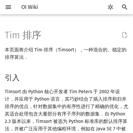
OI Wiki
键
入
Tim 排序
Getting Started
比赛相关简介
工具软件简介
语言基础简介
复杂度简介
引入
搜索部分简介
动态规划部分简介
字符串部分简介
数学部分简介
数据结构部分简介
图论部分简介
计算几何部分简介
杂项简介
RMQ
OI 赛事与赛制
题型概述
读入、输出优化
Vim
评测工具简介
Testlib 简介
Hello, World!
C++ 标准库简介
类
DP 优化简介
后缀数组简介
数字系统简介
数论基础
多项式与生成函数简介
排列组合
线性代数简介
线性规划基础
基本概念
基本概念
博弈论简介
插值
并查集
堆简介
分块思想
线段树基础
二叉搜索树 & 平衡树
可持久化数据结构简介
线段树套线段树
Link Cut Tree
树基础
最短路
最小生成树
强连通分量
网络流简介
图匹配
离线算法简介
随机函数
以
本页面将介绍 Tim 排序（Timsort），一种混合的、稳定的
开
关于本项目
赛事
代码编辑工具
C++ 基础
均摊复杂度
步骤
DFS（搜索）
动态规划基础
字符串基础
布尔代数
栈
图论相关概念
二维计算几何基础
离散化
并查集应用
ICPC/CCPC 赛事与赛制
交互题
分段打表
Emacs
Arbiter
通用
C++ 语法基础
STL 容器
命名空间
单调队列/单调栈优化
最优原地后缀排序算法
进位制
模算术简介
代数基本定理
抽屉原理
向量
单纯形法
群论
条件概率与独立性
公平组合游戏
数值积分
并查集复杂度
二叉堆
块状数组
线段树合并 & 分裂
Treap
可持久化线段树
平衡树套线段树
全局平衡二叉树
树的直径
差分约束
最小树形图
双连通分量
最大流
二分图最大匹配
CDQ 分治
随机化技巧
排序算法．
始
如何参与
题型
评测工具
C++ 标准库
BFS（搜索）
记忆化搜索
标准库
数字系统
队列
图的存储
三维计算几何基础
双指针
括号序列
识别 Run
常见错误
VS Code
Cena
Generator
变量
STL 算法
值类别
斜率优化
平衡三进制
素数
快速傅里叶变换
容斥原理
内积和外积
环论
随机变量
零和游戏
高斯消元
配对堆
块状链表
李超线段树
Splay 树
可持久化块状数组
线段树套平衡树
Euler Tour Tree
树的中心
k 短路
最小直径生成树
割点和桥
最小割
二分图最大权匹配
整体二分
爬山算法
搜
引入
OI Wiki 不是什么
学习路线
命令行
C++ 进阶
双向搜索
背包 DP
字符串匹配
位操作
链表
DFS（图论）
距离
离线算法
线段树与离线询问
扩展 Run
常见技巧
Atom
CCR Plus
Validator
运算
bitset
重载运算符
四边形不等式优化
格雷码
最大公约数
快速数论变换
斐波那契数列
矩阵
域论
随机变量的数字特征
非公平组合游戏
牛顿迭代法
左偏树
树分块
猫树
WBLT
可持久化平衡树
树状数组套权值线段树
Top Tree
树的重心
同余最短路
圆方树
费用流
一般图最大匹配
莫队算法
模拟退火
索
Timsort 由 Python 核心开发者 Tim Peters 于 2002 年设
格式手册
学习资源
命令行编译与调试
C++ 与其他常用语言的区别
启发式搜索
区间 DP
字符串哈希
二进制集合操作
哈希表
BFS（图论）
Pick 定理
分数规划
归并 Run
Eclipse
Lemon
Interactor
流程控制语句
string
引用
Slope Trick 优化
欧拉函数
快速沃尔什变换
错位排列
初等变换
Schreier–Sims 算法
概率不等式
Sqrt Tree
区间最值操作 & 区间历史
替罪羊树
可持久化字典树
分块套树状数组
最近公共祖先
点/边连通度
上下界网络流
一般图最大权匹配
计，并应用于 Python 语言，其巧妙结合了插入排序和归并
值
排序的优点，针对数据集中的有序性进行了精确的优化，尤
数学符号表
技巧
编译器
Pascal 转 C++ 急救
A*
DAG 上的 DP
字典树 (Trie)
高精度计算
并查集
树上问题
三角剖分
随机化
归并规则
Notepad++
Checker
高级数据类型
pair
常量
WQS 二分
筛法
Chirp Z 变换
卡特兰数
行列式
笛卡尔树
可持久化可并堆
树链剖分
Stoer–Wagner 算法
稳定匹配
其适合处理包含大量部分有序子序列的数据集．自 Python
Kinetic Tournament Tree
2.3 版本以来，Timsort 被选为 Python 标准库的默认排序算
F.A.Q.
出题
WSL (Windows 10)
Python 速成
迭代加深搜索
树形 DP
前缀函数与 KMP 算法
快速幂
堆
有向无环图
凸包
悬线法
归并优化
Kate
函数
新版 C++ 特性
状态设计优化
分解质因数
多项式牛顿迭代
斯特林数
线性空间
Size Balanced Tree
树上启发式合并
法，并被广泛应用于其他编程环境，例如在 Java SE 7 中被