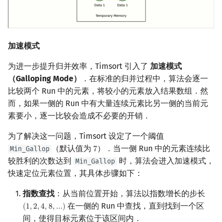
加速模式
为进一步提升归并效率，Timsort 引入了
加速模式
（Galloping Mode）
．在标准的归并过程中，算法会逐一
比较两个 Run 中的元素，将较小的元素放入结果数组．然
而，如果一侧的 Run 中有大量连续元素比另一侧的当前元
素要小，逐一比较会造成不必要的开销．
为了解决这一问题，Timsort 设定了一个阈值
（默认值为
）．当一侧 Run 中的元素连续比
Min_Gallop
7
7
较胜利的次数达到
时，算法会进入加速模式，
Min_Gallop
快速定位元素位置，其具体步骤如下：
指数查找
：从当前位置开始，算法以指数增长的步长
在一侧的 Run 中查找，直到找到一个区
(
1
,
2
,
4
,
8
,
…
)
(
1
,
2
,
4
,
8
,
…
)
间，使得目标元素位于该区间内．