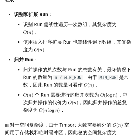
识别和扩展 Run
：
识别 Run 需线性遍历一次数组，其复杂度为
．
𝑂
(
𝑛
)
O
(
n
)
使用插入排序扩展 Run 也需线性遍历数组，其复杂
度为
．
𝑂
(
𝑛
)
O
(
n
)
归并 Run
：
归并操作的总次数与 Run 的总数有关，最坏情况下
Run 的数量为
，由于
是常
n / MIN_RUN
MIN_RUN
数，因此 Run 的数量可看作
．
𝑂
(
𝑛
)
O
(
n
)
个 Run 需要进行的归并次数为
，每
𝑂
(
𝑛
)
𝑂
(
l
o
g
𝑛
)
O
(
n
)
O
(
log
n
)
次归并操作的代价为
，因此归并操作的总复
𝑂
(
𝑛
)
O
(
n
)
杂度为
．
𝑂
(
𝑛
l
o
g
𝑛
)
O
(
n
log
n
)
而对于空间复杂度，由于 Timsort 大致需要额外的
空
𝑂
(
𝑛
)
O
(
n
)
间用于存储栈和临时缓冲区，因此总的空间复杂度为