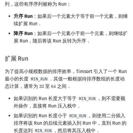
列，这些有序序列被称为 Run：
回文树
概率论
可持久化数据结构
欧拉图
Kahan 求和
二次剩余
升序 Run
：如果后一个元素大于等于前一个元素，则继
序列自动机
博弈论
树套树
哈密顿图
珂朵莉树/颜色段均摊
阶 & 原根
续扩展 Run．
降序 Run
：如果后一个元素小于前一个元素，则继续扩
最小表示法
数值算法
K-D Tree
二分图
空间优化简介
离散对数
展 Run，随后将该 Run 反转为升序．
Lyndon 分解
序理论
动态树
平面图
高次剩余 & 单位根
扩展 Run
Main–Lorentz 算法
杨氏矩阵
析合树
弦图
数论分块
为了提高小规模数据的排序效率，Timsort 引入了一个 Run
最小的长度
．其值一般根据待排序数组的长度动
MIN_RUN
拟阵
PQ 树
图的着色
狄利克雷卷积
态计算，通常为
至
之间．
3
2
6
4
32
64
Berlekamp–Massey 算法
手指树
网络流
莫比乌斯反演
如果识别的 Run 长度大于等于
，则不需要额
MIN_RUN
外操作，直接将 Run 压入栈中．
霍夫曼树
图的匹配
杜教筛
如果识别的 Run 长度小于
，则使用二分插入
MIN_RUN
排序将该 Run 的后续元素插入到 Run 中，直到 Run 的
Prüfer 序列
Powerful Number 筛
长度达到
，然后将其压入栈中．
MIN_RUN