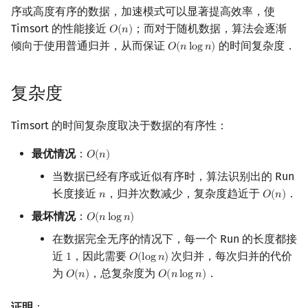
序或高度有序的数据，加速模式可以显著提高效率，使
Timsort 的性能接近
；而对于随机数据，算法会逐渐
𝑂
(
𝑛
)
O
(
n
)
倾向于使用普通归并，从而保证
的时间复杂度．
𝑂
(
𝑛
l
o
g
𝑛
)
O
(
n
log
n
)
复杂度
Timsort 的时间复杂度取决于数据的有序性：
最优情况
：
𝑂
(
𝑛
)
O
(
n
)
当数据已经有序或近似有序时，算法识别出的 Run
长度接近
，归并次数减少，复杂度趋近于
．
𝑛
𝑂
(
𝑛
)
n
O
(
n
)
最坏情况
：
𝑂
(
𝑛
l
o
g
𝑛
)
O
(
n
log
n
)
在数据完全无序的情况下，每一个 Run 的长度都接
近
，因此需要
次归并，每次归并的代价
1
𝑂
(
l
o
g
𝑛
)
1
O
(
log
n
)
为
，总复杂度为
．
𝑂
(
𝑛
)
𝑂
(
𝑛
l
o
g
𝑛
)
O
(
n
)
O
(
n
log
n
)
证明
：