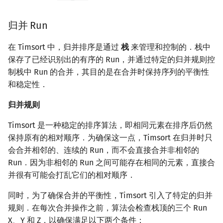
矩阵树定理
Min_25 筛
归并 Run
LGV 引理
洲阁筛
在 Timsort 中，归并排序是通过
栈
来管理和控制的．栈中
最大团搜索算法
类欧几里德算法
保存了已经识别出的有序的 Run，并通过特定的归并规则控
制栈中 Run 的合并，其目的是在合并时保持序列的平衡性
支配树
Meissel–Lehmer 算法
和稳定性．
归并规则
图上随机游走
连分数
Timsort 是一种稳定的排序算法，即相同元素在排序后仍然
Stern–Brocot 树与 Farey
保持原有的相对顺序．为确保这一点，Timsort 在归并时只
会合并相邻的、连续的 Run，而不会直接合并非相邻的
二次域
Run．因为非相邻的 Run 之间可能存在相同的元素，直接合
并很有可能会打乱它们的相对顺序．
Pell 方程
同时，为了确保合并的平衡性，Timsort 引入了特定的归并
规则．在每次合并操作之前，算法会检查栈顶的三个 Run
X、Y 和 Z，以确保满足以下两个条件：