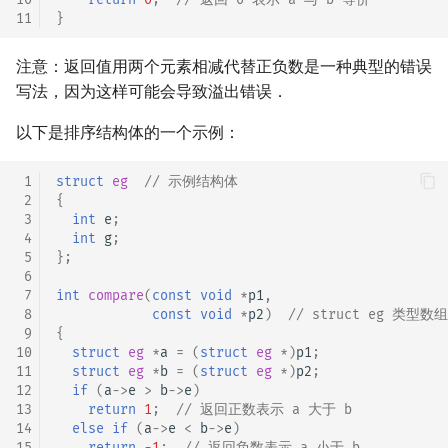
11
}
回文树
概率论
可持久化数据结构
欧拉图
Kahan 求和
二次剩余
注意：返回值用两个元素相减代替正负数是一种典型的错误
序列自动机
博弈论
树套树
哈密顿图
珂朵莉树/颜色段均摊
阶 & 原根
写法，因为这样可能会导致溢出错误．
最小表示法
数值算法
K-D Tree
二分图
空间优化简介
离散对数
以下是排序结构体的一个示例：
Lyndon 分解
序理论
动态树
平面图
高次剩余 & 单位根
 1
struct
eg
// 示例结构体
 2
{
Main–Lorentz 算法
杨氏矩阵
析合树
弦图
数论分块
 3
int
e
;
 4
int
g
;
 5
};
拟阵
PQ 树
图的着色
狄利克雷卷积
 6
 7
int
compare
(
const
void
*
p1
,
 8
const
void
*
p2
)
// struct eg 类
Berlekamp–Massey 算法
手指树
网络流
莫比乌斯反演
 9
{
10
struct
eg
*
a
=
(
struct
eg
*
)
p1
;
霍夫曼树
图的匹配
杜教筛
11
struct
eg
*
b
=
(
struct
eg
*
)
p2
;
12
if
(
a
->
e
>
b
->
e
)
13
return
1
;
// 返回正数表示 a 大于 b
Prüfer 序列
Powerful Number 筛
14
else
if
(
a
->
e
<
b
->
e
)
15
return
-1
;
// 返回负数表示 a 小于 b