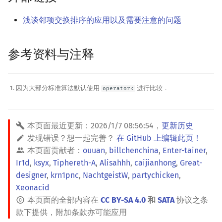
浅谈邻项交换排序的应用以及需要注意的问题
参考资料与注释
因为大部分标准算法默认使用
进行比较．
operator<
本页面最近更新：
2026/1/7 08:56:54
，
更新历史
发现错误？想一起完善？
在 GitHub 上编辑此页！
本页面贡献者：
ouuan
,
billchenchina
,
Enter-tainer
,
Ir1d
,
ksyx
,
Tiphereth-A
,
Alisahhh
,
caijianhong
,
Great-
designer
,
krn1pnc
,
NachtgeistW
,
partychicken
,
Xeonacid
本页面的全部内容在
CC BY-SA 4.0
和
SATA
协议之条
款下提供，附加条款亦可能应用