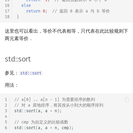
矩阵树定理
Min_25 筛
16
else
17
return
0
;
// 返回 0 表示 a 与 b 等价
18
}
LGV 引理
洲阁筛
这里也可以看出，等价不代表相等，只代表在此比较规则下
最大团搜索算法
类欧几里德算法
两元素等价．
支配树
Meissel–Lehmer 算法
std::sort
图上随机游走
连分数
参见：
std::sort
Stern–Brocot 树与 Farey
用法：
二次域
1
// a[0] .. a[n - 1] 为需要排序的数列
2
// 对 a 原地排序，将其按从小到大的顺序排列
Pell 方程
3
std
::
sort
(
a
,
a
+
n
);
4
5
// cmp 为自定义的比较函数
6
std
::
sort
(
a
,
a
+
n
,
cmp
);