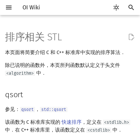
OI Wiki
键
入
排序相关 STL
Getting Started
比赛相关简介
工具软件简介
语言基础简介
复杂度简介
qsort
搜索部分简介
动态规划部分简介
字符串部分简介
数学部分简介
数据结构部分简介
图论部分简介
计算几何部分简介
杂项简介
RMQ
OI 赛事与赛制
题型概述
读入、输出优化
Vim
评测工具简介
Testlib 简介
Hello, World!
C++ 标准库简介
类
DP 优化简介
后缀数组简介
数字系统简介
数论基础
多项式与生成函数简介
排列组合
线性代数简介
线性规划基础
基本概念
基本概念
博弈论简介
插值
并查集
堆简介
分块思想
线段树基础
二叉搜索树 & 平衡树
可持久化数据结构简介
线段树套线段树
Link Cut Tree
树基础
最短路
最小生成树
强连通分量
网络流简介
图匹配
离线算法简介
随机函数
以
本页面将简要介绍 C 和 C++ 标准库中实现的排序算法．
开
关于本项目
赛事
代码编辑工具
C++ 基础
均摊复杂度
DFS（搜索）
动态规划基础
字符串基础
布尔代数
栈
图论相关概念
二维计算几何基础
离散化
并查集应用
qsort 与 bsearch 的比较函
ICPC/CCPC 赛事与赛制
交互题
分段打表
Emacs
Arbiter
通用
C++ 语法基础
STL 容器
命名空间
单调队列/单调栈优化
最优原地后缀排序算法
进位制
模算术简介
代数基本定理
抽屉原理
向量
单纯形法
群论
条件概率与独立性
公平组合游戏
数值积分
并查集复杂度
二叉堆
块状数组
线段树合并 & 分裂
Treap
可持久化线段树
平衡树套线段树
全局平衡二叉树
树的直径
差分约束
最小树形图
双连通分量
最大流
二分图最大匹配
CDQ 分治
随机化技巧
除已说明的函数外，本页所列函数默认定义于头文件
数
始
如何参与
题型
评测工具
C++ 标准库
BFS（搜索）
记忆化搜索
标准库
数字系统
队列
图的存储
三维计算几何基础
双指针
括号序列
中．
常见错误
VS Code
Cena
Generator
变量
STL 算法
值类别
斜率优化
平衡三进制
素数
快速傅里叶变换
容斥原理
内积和外积
环论
随机变量
零和游戏
高斯消元
配对堆
块状链表
李超线段树
Splay 树
可持久化块状数组
线段树套平衡树
Euler Tour Tree
树的中心
k 短路
最小直径生成树
割点和桥
最小割
二分图最大权匹配
整体二分
爬山算法
<algorithm>
搜
std::sort
OI Wiki 不是什么
学习路线
命令行
C++ 进阶
双向搜索
背包 DP
字符串匹配
位操作
链表
DFS（图论）
距离
离线算法
线段树与离线询问
常见技巧
Atom
CCR Plus
Validator
运算
bitset
重载运算符
四边形不等式优化
格雷码
最大公约数
快速数论变换
斐波那契数列
矩阵
域论
随机变量的数字特征
非公平组合游戏
牛顿迭代法
左偏树
树分块
猫树
WBLT
可持久化平衡树
树状数组套权值线段树
Top Tree
树的重心
同余最短路
圆方树
费用流
一般图最大匹配
莫队算法
模拟退火
索
qsort
std::nth_element
格式手册
学习资源
命令行编译与调试
C++ 与其他常用语言的区别
启发式搜索
区间 DP
字符串哈希
二进制集合操作
哈希表
BFS（图论）
Pick 定理
分数规划
Eclipse
Lemon
Interactor
流程控制语句
string
引用
Slope Trick 优化
欧拉函数
快速沃尔什变换
错位排列
初等变换
Schreier–Sims 算法
概率不等式
Sqrt Tree
区间最值操作 & 区间历史
替罪羊树
可持久化字典树
分块套树状数组
最近公共祖先
点/边连通度
上下界网络流
一般图最大权匹配
参见：
，
qsort
std::qsort
std::stable_sort
值
数学符号表
技巧
编译器
Pascal 转 C++ 急救
A*
DAG 上的 DP
字典树 (Trie)
高精度计算
并查集
树上问题
三角剖分
随机化
Notepad++
Checker
高级数据类型
pair
常量
WQS 二分
筛法
Chirp Z 变换
卡特兰数
行列式
笛卡尔树
可持久化可并堆
树链剖分
Stoer–Wagner 算法
稳定匹配
该函数为 C 标准库实现的
快速排序
，定义在
<stdlib.h>
std::partial_sort
Kinetic Tournament Tree
中．在 C++ 标准库里，该函数定义在
中．
<cstdlib>
F.A.Q.
出题
WSL (Windows 10)
Python 速成
迭代加深搜索
树形 DP
前缀函数与 KMP 算法
快速幂
堆
有向无环图
凸包
悬线法
Kate
函数
新版 C++ 特性
状态设计优化
分解质因数
多项式牛顿迭代
斯特林数
线性空间
Size Balanced Tree
树上启发式合并