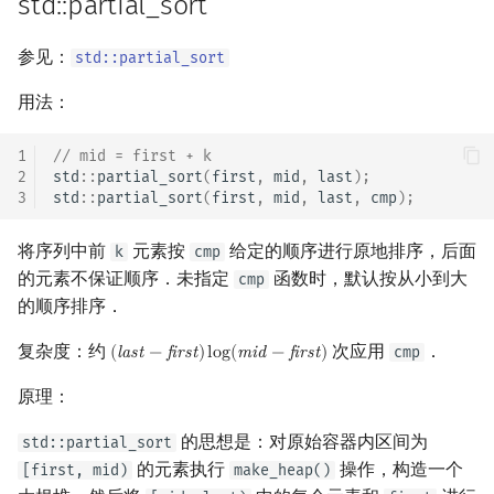
std::partial_sort
参见：
std::partial_sort
用法：
1
// mid = first + k
2
std
::
partial_sort
(
first
,
mid
,
last
);
3
std
::
partial_sort
(
first
,
mid
,
last
,
cmp
);
将序列中前
元素按
给定的顺序进行原地排序，后面
k
cmp
的元素不保证顺序．未指定
函数时，默认按从小到大
cmp
的顺序排序．
复杂度：约
次应用
．
cmp
(
l
a
s
t
−
f
i
r
s
t
)
l
o
g
(
m
i
d
−
f
i
r
s
t
)
(
last
−
first
)
log
(
mid
−
first
)
原理：
的思想是：对原始容器内区间为
std::partial_sort
的元素执行
操作，构造一个
[first, mid)
make_heap()