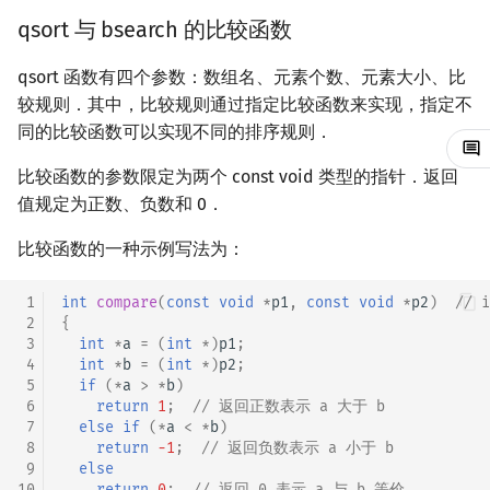
自定义比较
qsort 与 bsearch 的比较函数
镜像站列表
Special Judge
Java 速成
IDA*
状压 DP
Boyer–Moore 算法
置换和排列
块状数据结构
拓扑排序
扫描线
有限状态自动机
Dev-C++
文件操作
Lambda 表达式
裴蜀定理 & 一次不定方程
多项式多点求值|快速插值
贝尔数
线性基
AVL 树
虚树
严格弱序
qsort 函数有四个参数：数组名、元素个数、元素大小、比
致谢
Testlib
Java 进阶
回溯法
数位 DP
Z 函数（扩展 KMP）
弧度制与坐标系
单调栈
最短路问题
旋转卡壳
计算理论基础
CLion
pb_ds
费马小定理 & 欧拉定理
多项式初等函数
伯努利数
线性映射
红黑树
树分治
较规则．其中，比较规则通过指定比较函数来实现，指定不
外部链接
同的比较函数可以实现不同的排序规则．
Polygon
Dancing Links
插头 DP
AC 自动机
复数
单调队列
生成树问题
半平面交
字节顺序
Geany
编译优化
模逆元
常系数齐次线性递推
Entringer Number
特征多项式
左偏红黑树
动态树分治
参考资料与注释
比较函数的参数限定为两个 const void 类型的指针．返回
OJ 工具
Alpha–Beta 剪枝
计数 DP
后缀数组 (SA)
数论
ST 表
斯坦纳树
平面最近点对
约瑟夫问题
Xcode
线性同余方程
多项式平移|连续点值平移
Eulerian Number
对角化
AA 树
AHU 算法
值规定为正数、负数和 0．
LaTeX 入门
优化
动态 DP
后缀自动机 (SAM)
多项式与生成函数
树状数组
拆点
随机增量法
表达式求值
GUIDE
中国剩余定理
符号化方法
分拆数
Jordan标准型
树哈希
比较函数的一种示例写法为：
Git
概率 DP
后缀平衡树
组合数学
线段树
连通性相关
反演变换
在一台机器上规划任务
Sublime Text
升幂引理
Lagrange 反演
范德蒙德卷积
树上随机游走
 1
int
compare
(
const
void
*
p1
,
const
void
*
p2
)
//
 2
{
 3
int
*
a
=
(
int
*
)
p1
;
DP 套 DP
广义后缀自动机
线性代数
划分树
环计数问题
计算几何杂项
主元素问题
CP Editor
阶乘取模
形式幂级数复合|复合逆
Pólya 计数
 4
int
*
b
=
(
int
*
)
p2
;
 5
if
(
*
a
>
*
b
)
 6
return
1
;
// 返回正数表示 a 大于 b
DP 优化
后缀树
线性规划
二叉搜索树 & 平衡树
最小环
Garsia–Wachs 算法
Code::Blocks
卢卡斯定理
普通生成函数
图论计数
 7
else
if
(
*
a
<
*
b
)
 8
return
-1
;
// 返回负数表示 a 小于 b
其它 DP 方法
Manacher
抽象代数
跳表
2-SAT
15-puzzle
同余方程
指数生成函数
 9
else
10
return
0
;
// 返回 0 表示 a 与 b 等价