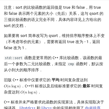
注意：sort 的比较函数的返回值是 true 和 false，用 true
和 false 表示两个元素的大小（先后）关系，这与 qsort 的
三值比较函数的语义完全不同．具体内容详见上方给出的
sort 的文档．
如果要将 sort 简单改写为 qsort，维持排序顺序整体上不变
（不考虑等价的元素），需要将返回 true 改为 - 1，返回
false 改为 1．
函数是更常用的 C++ 库比较函数．该函数的最
std::sort
后一个参数为二元比较函数，未指定
函数时，默认按
cmp
从小到大的顺序排序．
旧版 C++ 标准中仅要求它的
平均
时间复杂度达到
．C++11 标准以及后续标准要求它的
最坏
时间复
𝑂
(
𝑛
l
o
g
𝑛
)
O
(
n
log
n
)
杂度达到
．
𝑂
(
𝑛
l
o
g
𝑛
)
O
(
n
log
n
)
C++ 标准并未严格要求此函数的实现算法，具体实现取决于
编译器．
libstdc++
和
libc++
中的实现都使用了
内省排序
．