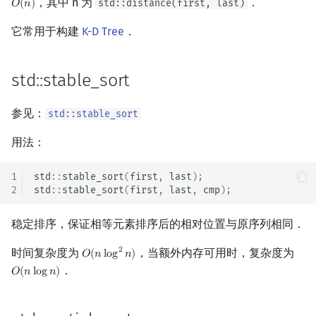
，其中 n 为
．
std::distance(first, last)
𝑂
(
𝑛
)
O
(
n
)
它常用于构建
K-D Tree
．
std::stable_sort
参见：
std::stable_sort
用法：
1
std
::
stable_sort
(
first
,
last
);
2
std
::
stable_sort
(
first
,
last
,
cmp
);
稳定排序，保证相等元素排序后的相对位置与原序列相同．
时间复杂度为
，当额外内存可用时，复杂度为
2
𝑂
(
𝑛
l
o
g
𝑛
)
O
(
n
log
2
n
)
．
𝑂
(
𝑛
l
o
g
𝑛
)
O
(
n
log
n
)