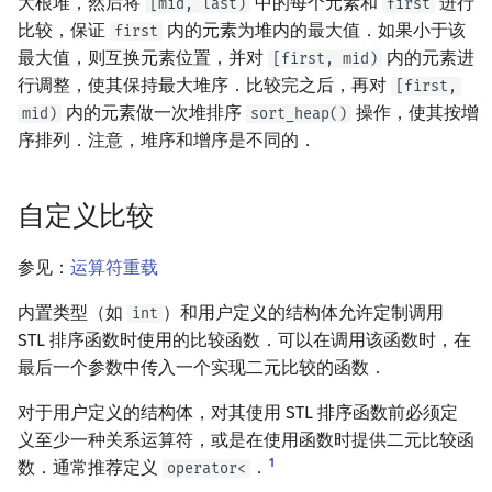
大根堆，然后将
中的每个元素和
进行
[mid, last)
first
比较，保证
内的元素为堆内的最大值．如果小于该
first
最大值，则互换元素位置，并对
内的元素进
[first, mid)
行调整，使其保持最大堆序．比较完之后，再对
[first,
内的元素做一次堆排序
操作，使其按增
mid)
sort_heap()
序排列．注意，堆序和增序是不同的．
自定义比较
参见：
运算符重载
内置类型（如
）和用户定义的结构体允许定制调用
int
STL 排序函数时使用的比较函数．可以在调用该函数时，在
最后一个参数中传入一个实现二元比较的函数．
对于用户定义的结构体，对其使用 STL 排序函数前必须定
义至少一种关系运算符，或是在使用函数时提供二元比较函
1
数．通常推荐定义
．
operator<