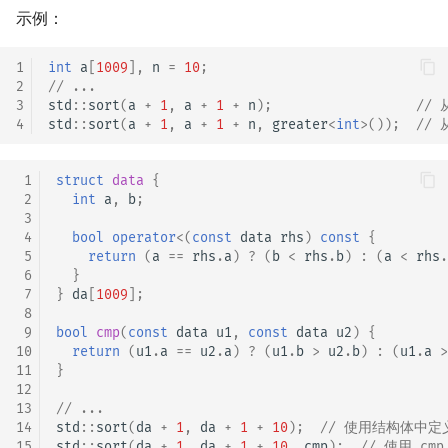
示例：
1
int
a
[
1009
],
n
=
10
;
2
// ...
3
std
::
sort
(
a
+
1
,
a
+
1
+
n
);
//
4
std
::
sort
(
a
+
1
,
a
+
1
+
n
,
greater
<
int
>
());
//
 1
struct
data
{
 2
int
a
,
b
;
 3
 4
bool
operator
<
(
const
data
rhs
)
const
{
 5
return
(
a
==
rhs
.
a
)
?
(
b
<
rhs
.
b
)
:
(
a
<
rhs
.
 6
}
 7
}
da
[
1009
];
 8
 9
bool
cmp
(
const
data
u1
,
const
data
u2
)
{
10
return
(
u1
.
a
==
u2
.
a
)
?
(
u1
.
b
>
u2
.
b
)
:
(
u1
.
a
>
11
}
12
13
// ...
14
std
::
sort
(
da
+
1
,
da
+
1
+
10
);
// 使用结构体中定
15
std
::
sort
(
da
+
1
,
da
+
1
+
10
,
cmp
);
// 使用 c