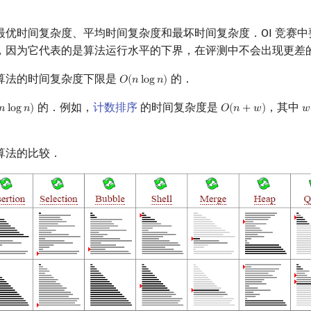
最优时间复杂度、平均时间复杂度和最坏时间复杂度．OI 竞赛
，因为它代表的是算法运行水平的下界，在评测中不会出现更差
算法的时间复杂度下限是
的．
𝑂
(
𝑛
l
o
g
𝑛
)
O
(
n
log
n
)
的．例如，
计数排序
的时间复杂度是
，其中
𝑛
l
o
g
𝑛
)
𝑂
(
𝑛
+
𝑤
)
𝑤
n
log
n
)
O
(
n
+
w
)
w
算法的比较．