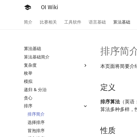
OI Wiki
简介
比赛相关
工具软件
语言基础
算法基础
排序简
算法基础
算法基础简介
复杂度
本页面将简要介
枚举
复杂度简介
模拟
均摊复杂度
定义
递归 & 分治
贪心
排序算法
（英语：
排序
算法多种多样，
排序简介
选择排序
性质
冒泡排序