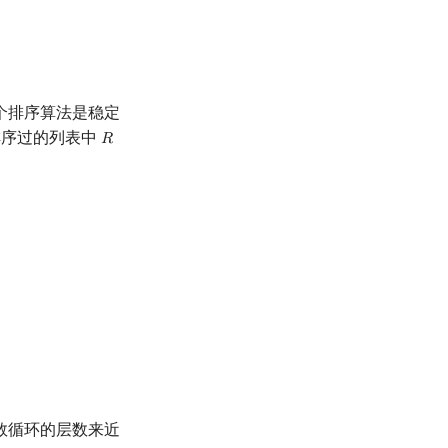
个排序算法是稳定
排序过的列表中
𝑅
R
数循环的层数来近