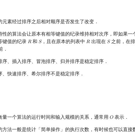
的元素经过排序之后相对顺序是否发生了改变．
特性的算法会让原本有相等键值的纪录维持相对次序，即如果一
等键值的纪录
和
，且在原本的列表中
出现在
之前，在
𝑅
𝑆
𝑅
𝑆
R
S
R
S
前．
排序、插入排序、冒泡排序、归并排序是稳定排序．
序、快速排序、希尔排序不是稳定排序．
衡量一个算法的运行时间和输入规模的关系，通常用
表示．
𝑂
O
的方法一般是统计「简单操作」的执行次数，有时候也可以直接