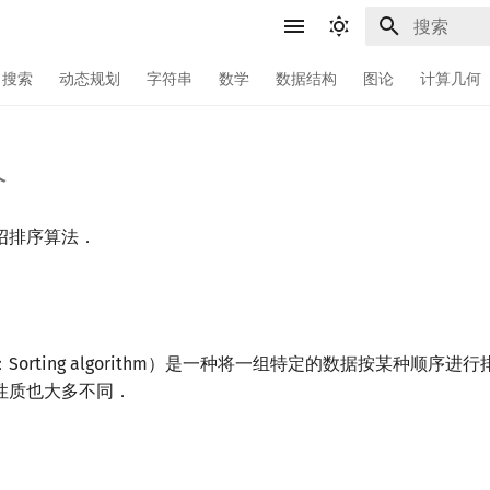
键入以开始
搜索
动态规划
字符串
数学
数据结构
图论
计算几何
介
绍排序算法．
Sorting algorithm）是一种将一组特定的数据按某种顺序
性质也大多不同．