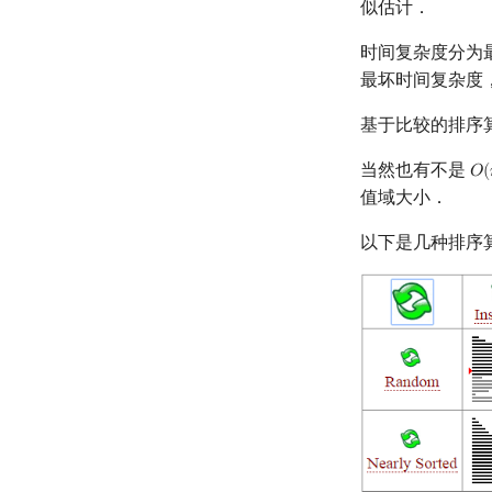
似估计．
时间复杂度分为
最坏时间复杂度
基于比较的排序
当然也有不是
𝑂
(
O
(
值域大小．
以下是几种排序