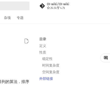
OI-wiki/OI-wiki
26.5k
4.7k
搜索
杂项
专题
目录
定义
性质
稳定性
时间复杂度
空间复杂度
外部链接
进行排列的算法．排序