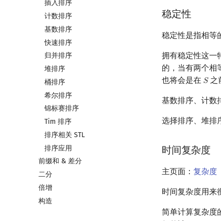
插入排序
稳定性
计数排序
基数排序
稳定性是指相等
快速排序
拥有稳定性这一
归并排序
的，当有两个相
堆排序
也将会是在
之
𝑆
S
桶排序
希尔排序
基数排序、计数
锦标赛排序
选择排序、堆排
Tim 排序
排序相关 STL
排序应用
时间复杂度
前缀和 & 差分
主页面：
复杂度
二分
倍增
时间复杂度用来
构造
简单计算复杂度