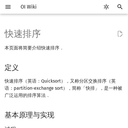
OI Wiki
键
入
快速排序
Getting Started
比赛相关简介
工具软件简介
语言基础简介
复杂度简介
定义
搜索部分简介
动态规划部分简介
字符串部分简介
数学部分简介
数据结构部分简介
图论部分简介
计算几何部分简介
杂项简介
RMQ
OI 赛事与赛制
题型概述
读入、输出优化
Vim
评测工具简介
Testlib 简介
Hello, World!
C++ 标准库简介
类
DP 优化简介
后缀数组简介
数字系统简介
数论基础
多项式与生成函数简介
排列组合
线性代数简介
线性规划基础
基本概念
基本概念
博弈论简介
插值
并查集
堆简介
分块思想
线段树基础
二叉搜索树 & 平衡树
可持久化数据结构简介
线段树套线段树
Link Cut Tree
树基础
最短路
最小生成树
强连通分量
网络流简介
图匹配
离线算法简介
随机函数
以
本页面将简要介绍快速排序．
开
关于本项目
赛事
代码编辑工具
C++ 基础
均摊复杂度
基本原理与实现
DFS（搜索）
动态规划基础
字符串基础
布尔代数
栈
图论相关概念
二维计算几何基础
离散化
并查集应用
ICPC/CCPC 赛事与赛制
交互题
分段打表
Emacs
Arbiter
通用
C++ 语法基础
STL 容器
命名空间
单调队列/单调栈优化
最优原地后缀排序算法
进位制
模算术简介
代数基本定理
抽屉原理
向量
单纯形法
群论
条件概率与独立性
公平组合游戏
数值积分
并查集复杂度
二叉堆
块状数组
线段树合并 & 分裂
Treap
可持久化线段树
平衡树套线段树
全局平衡二叉树
树的直径
差分约束
最小树形图
双连通分量
最大流
二分图最大匹配
CDQ 分治
随机化技巧
始
定义
如何参与
题型
评测工具
C++ 标准库
BFS（搜索）
记忆化搜索
标准库
数字系统
队列
图的存储
三维计算几何基础
双指针
括号序列
过程
常见错误
VS Code
Cena
Generator
变量
STL 算法
值类别
斜率优化
平衡三进制
素数
快速傅里叶变换
容斥原理
内积和外积
环论
随机变量
零和游戏
高斯消元
配对堆
块状链表
李超线段树
Splay 树
可持久化块状数组
线段树套平衡树
Euler Tour Tree
树的中心
k 短路
最小直径生成树
割点和桥
最小割
二分图最大权匹配
整体二分
爬山算法
搜
OI Wiki 不是什么
学习路线
命令行
C++ 进阶
性质
双向搜索
背包 DP
字符串匹配
位操作
链表
DFS（图论）
距离
离线算法
线段树与离线询问
常见技巧
Atom
CCR Plus
Validator
运算
bitset
重载运算符
四边形不等式优化
格雷码
最大公约数
快速数论变换
斐波那契数列
矩阵
域论
随机变量的数字特征
非公平组合游戏
牛顿迭代法
左偏树
树分块
猫树
WBLT
可持久化平衡树
树状数组套权值线段树
Top Tree
树的重心
同余最短路
圆方树
费用流
一般图最大匹配
莫队算法
模拟退火
索
快速排序（英语：Quicksort），又称分区交换排序（英
语：partition-exchange sort），简称「快排」，是一种被
格式手册
学习资源
命令行编译与调试
C++ 与其他常用语言的区别
启发式搜索
区间 DP
字符串哈希
二进制集合操作
哈希表
BFS（图论）
Pick 定理
分数规划
稳定性
Eclipse
Lemon
Interactor
流程控制语句
string
引用
Slope Trick 优化
欧拉函数
快速沃尔什变换
错位排列
初等变换
Schreier–Sims 算法
概率不等式
Sqrt Tree
区间最值操作 & 区间历史
替罪羊树
可持久化字典树
分块套树状数组
最近公共祖先
点/边连通度
上下界网络流
一般图最大权匹配
广泛运用的排序算法．
值
数学符号表
技巧
编译器
Pascal 转 C++ 急救
A*
DAG 上的 DP
字典树 (Trie)
高精度计算
并查集
树上问题
三角剖分
随机化
时间复杂度
Notepad++
Checker
高级数据类型
pair
常量
WQS 二分
筛法
Chirp Z 变换
卡特兰数
行列式
笛卡尔树
可持久化可并堆
树链剖分
Stoer–Wagner 算法
稳定匹配
基本原理与实现
Kinetic Tournament Tree
F.A.Q.
出题
WSL (Windows 10)
Python 速成
优化
迭代加深搜索
树形 DP
前缀函数与 KMP 算法
快速幂
堆
有向无环图
凸包
悬线法
Kate
函数
新版 C++ 特性
状态设计优化
分解质因数
多项式牛顿迭代
斯特林数
线性空间
Size Balanced Tree
树上启发式合并