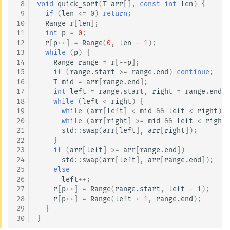
 8
void
quick_sort
(
T
arr
[],
const
int
len
)
{
矩阵树定理
Min_25 筛
 9
if
(
len
<=
0
)
return
;
10
Range
r
[
len
];
11
int
p
=
0
;
LGV 引理
洲阁筛
12
r
[
p
++
]
=
Range
(
0
,
len
-
1
);
13
while
(
p
)
{
最大团搜索算法
类欧几里德算法
14
Range
range
=
r
[
--
p
];
15
if
(
range
.
start
>=
range
.
end
)
continue
;
16
T
mid
=
arr
[
range
.
end
];
支配树
Meissel–Lehmer 算法
17
int
left
=
range
.
start
,
right
=
range
.
end
-
18
while
(
left
<
right
)
{
图上随机游走
连分数
19
while
(
arr
[
left
]
<
mid
&&
left
<
right
)
l
20
while
(
arr
[
right
]
>=
mid
&&
left
<
right
)
21
std
::
swap
(
arr
[
left
],
arr
[
right
]);
Stern–Brocot 树与 Farey
22
}
23
if
(
arr
[
left
]
>=
arr
[
range
.
end
])
二次域
24
std
::
swap
(
arr
[
left
],
arr
[
range
.
end
]);
25
else
26
left
++
;
Pell 方程
27
r
[
p
++
]
=
Range
(
range
.
start
,
left
-
1
);
28
r
[
p
++
]
=
Range
(
left
+
1
,
range
.
end
);
29
}
30
}