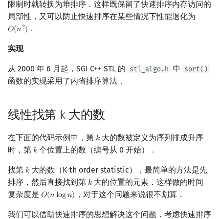
限制时就转换为堆排序．这样既保留了快速排序内存访问的
局部性，又可以防止快速排序在某些情况下性能退化为
．
2
𝑂
(
𝑛
)
O
(
n
2
)
实现
从 2000 年 6 月起，SGI C++ STL 的
中
stl_algo.h
sort()
函数的实现采用了内省排序算法．
线性找第 k 大的数
在下面的代码示例中，第
大的数被定义为序列排成升序
𝑘
k
时，第
个位置上的数（编号从 0 开始）．
𝑘
k
找第
大的数（K-th order statistic），最简单的方法是先
𝑘
k
排序，然后直接找到第
大的位置的元素．这样做的时间
𝑘
k
复杂度是
，对于这个问题来说很不划算．
𝑂
(
𝑛
l
o
g
𝑛
)
O
(
n
log
n
)
我们可以借助快速排序的思想解决这个问题．考虑快速排序