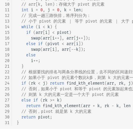
10
// arr[k, len)：存储大于 pivot 的元素
11
int
i
=
0
,
j
=
0
,
k
=
len
;
12
// 完成一趟三路快排，将序列分为：
13
// 小于 pivot 的元素 ｜ 等于 pivot 的元素 ｜ 大于 
14
while
(
i
<
k
)
{
15
if
(
arr
[
i
]
<
pivot
)
16
swap
(
arr
[
i
++
],
arr
[
j
++
]);
17
else
if
(
pivot
<
arr
[
i
])
18
swap
(
arr
[
i
],
arr
[
--
k
]);
19
else
20
i
++
;
21
}
22
// 根据要找的排名与两条分界线的位置，去不同的区间递归
23
// 如果小于 pivot 的元素个数比k多，则第 k 大的元素
24
if
(
rk
<
j
)
return
find_kth_element
(
arr
,
rk
,
j
)
25
// 否则，如果小于 pivot 和等于 pivot 的元素加起来
26
// 则第 k 大的元素一定是一个大于 pivot 的元素
27
else
if
(
rk
>=
k
)
28
return
find_kth_element
(
arr
+
k
,
rk
-
k
,
len
29
// 否则，pivot 就是第 k 大的元素
30
return
pivot
;
31
}