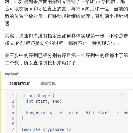
对，比如说如果后面的指针
遇到了一个比
小的数，那
𝑞
𝑚
q
m
回文树
概率论
可持久化数据结构
欧拉图
Kahan 求和
实现
二次剩余
么可以交换
和
位置上的数，再把
向后移一位．当前的
𝑝
𝑞
𝑝
p
q
p
数的位置全放对后，再移动指针继续处理，直到两个指针相
线性找第 k 大的数
序列自动机
博弈论
树套树
哈密顿图
珂朵莉树/颜色段均摊
阶 & 原根
遇．
其实，快速排序没有指定应如何具体实现第一步，不论是选
最小表示法
数值算法
K-D Tree
二分图
空间优化简介
实现（C++）
离散对数
择
的过程还是划分的过程，都有不止一种实现方法．
𝑚
m
Lyndon 分解
序理论
动态树
平面图
改进：中位数中的中位数
高次剩余 & 单位根
第三步中的序列已经分别有序且第一个序列中的数都小于第
二个数，所以直接拼接起来就好了．
Main–Lorentz 算法
杨氏矩阵
析合树
弦图
时间复杂度证明
数论分块
4
Python
参考资料与注释
拟阵
PQ 树
图的着色
狄利克雷卷积
4
非递归实现
递归实现
Berlekamp–Massey 算法
手指树
网络流
莫比乌斯反演
 1
struct
Range
{
 2
int
start
,
end
;
 3
霍夫曼树
图的匹配
杜教筛
 4
Range
(
int
s
=
0
,
int
e
=
0
)
{
start
=
s
,
end
 5
};
Prüfer 序列
Powerful Number 筛
 6
 7
template
<
typename
T
>