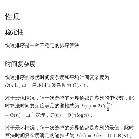
性质
稳定性
快速排序是一种不稳定的排序算法．
时间复杂度
快速排序的最优时间复杂度和平均时间复杂度为
，最坏时间复杂度为
．
2
𝑂
(
𝑛
l
o
g
𝑛
)
𝑂
(
𝑛
)
O
(
n
log
n
)
O
(
n
2
)
对于最优情况，每一次选择的分界值都是序列的中位数，此
𝑛
时算法时间复杂度满足的递推式为
𝑇
(
𝑛
)
=
2
𝑇
(
)
T
(
n
)
=
2
T
(
n
2
)
+
Θ
(
n
)
2
，由主定理，
．
+
Θ
(
𝑛
)
𝑇
(
𝑛
)
=
Θ
(
𝑛
l
o
g
𝑛
)
T
(
n
)
=
Θ
(
n
log
n
)
对于最坏情况，每一次选择的分界值都是序列的最值，此时
算法时间复杂度满足的递推式为
，
𝑇
(
𝑛
)
=
𝑇
(
𝑛
−
1
)
+
Θ
(
𝑛
)
T
(
n
)
=
T
(
n
−
1
)
+
Θ
(
n
)