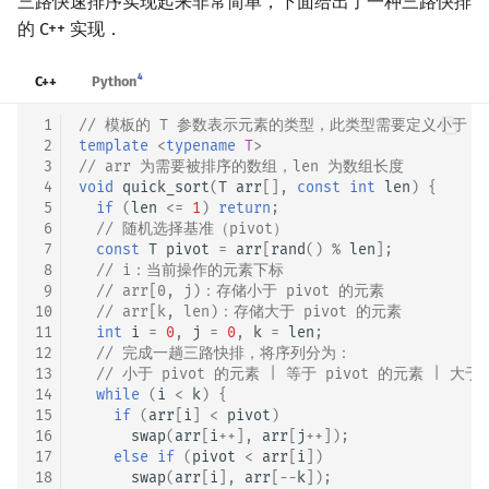
三路快速排序实现起来非常简单，下面给出了一种三路快排
的 C++ 实现．
4
C++
Python
 1
// 模板的 T 参数表示元素的类型，此类型需要定义小于（
 2
template
<
typename
T
>
 3
// arr 为需要被排序的数组，len 为数组长度
 4
void
quick_sort
(
T
arr
[],
const
int
len
)
{
 5
if
(
len
<=
1
)
return
;
 6
// 随机选择基准（pivot）
 7
const
T
pivot
=
arr
[
rand
()
%
len
];
 8
// i：当前操作的元素下标
 9
// arr[0, j)：存储小于 pivot 的元素
10
// arr[k, len)：存储大于 pivot 的元素
11
int
i
=
0
,
j
=
0
,
k
=
len
;
12
// 完成一趟三路快排，将序列分为：
13
// 小于 pivot 的元素 | 等于 pivot 的元素 | 大于 
14
while
(
i
<
k
)
{
15
if
(
arr
[
i
]
<
pivot
)
16
swap
(
arr
[
i
++
],
arr
[
j
++
]);
17
else
if
(
pivot
<
arr
[
i
])
18
swap
(
arr
[
i
],
arr
[
--
k
]);