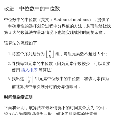
改进：中位数中的中位数
中位数中的中位数（英文：Median of medians），提供了
一种确定性的选择划分过程中分界值的方法，从而能够让找
第
大的数算法在最坏情况下也能实现线性时间复杂度．
𝑘
k
该算法的流程如下：
𝑛
将整个序列划分为
组，每组元素数不超过 5 个；
⌊
⌋
⌊
n
5
⌋
5
寻找每组元素的中位数（因为元素个数较少，可以直接
使用
插入排序
等算法）．
𝑛
找出这
组元素中位数中的中位数．将该元素作为
⌊
⌋
⌊
n
5
⌋
5
前述算法中每次划分时的分界值即可．
时间复杂度证明
下面将证明，该算法在最坏情况下的时间复杂度为
．
𝑂
(
𝑛
)
O
(
n
)
设
为问题规模为
时，解决问题需要的计算量．