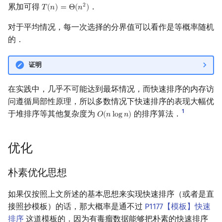
累加可得
．
2
𝑇
(
𝑛
)
=
Θ
(
𝑛
)
T
(
n
)
=
Θ
(
n
2
)
对于平均情况，每一次选择的分界值可以看作是等概率随机
的．
证明
在实践中，几乎不可能达到最坏情况，而快速排序的内存访
问遵循局部性原理，所以多数情况下快速排序的表现大幅优
1
于堆排序等其他复杂度为
的排序算法．
𝑂
(
𝑛
l
o
g
𝑛
)
O
(
n
log
n
)
优化
朴素优化思想
如果仅按照上文所述的基本思想来实现快速排序（或者是直
接照抄模板）的话，那大概率是通不过
P1177【模板】快速
排序
这道模板的．因为有毒瘤数据能够把朴素的快速排序