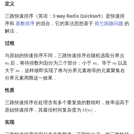
定义
三路快速排序（英语：3-way Radix Quicksort）是快速排
序和
基数排序
的混合．它的算法思想基于
荷兰国旗问题
的
解法．
过程
与原始的快速排序不同，三路快速排序在随机选取分界点
后，将待排数列划分为三个部分：小于
、等于
以及
𝑚
𝑚
𝑚
m
m
m
大于
．这样做即实现了将与分界元素相等的元素聚集在
𝑚
m
分界元素周围这一效果．
性质
三路快速排序在处理含有多个重复值的数组时，效率远高于
原始快速排序．其最佳时间复杂度为
．
𝑂
(
𝑛
)
O
(
n
)
实现