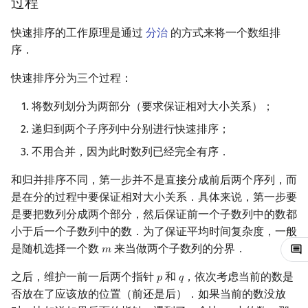
过程
镜像站列表
Special Judge
Java 速成
IDA*
状压 DP
Boyer–Moore 算法
置换和排列
块状数据结构
拓扑排序
扫描线
有限状态自动机
朴素优化思想
Dev-C++
文件操作
Lambda 表达式
裴蜀定理 & 一次不定方程
多项式多点求值|快速插值
贝尔数
线性基
AVL 树
虚树
快速排序的工作原理是通过
分治
的方式来将一个数组排
序．
致谢
Testlib
Java 进阶
回溯法
数位 DP
Z 函数（扩展 KMP）
弧度制与坐标系
单调栈
最短路问题
旋转卡壳
计算理论基础
三路快速排序
CLion
pb_ds
费马小定理 & 欧拉定理
多项式初等函数
伯努利数
线性映射
红黑树
树分治
快速排序分为三个过程：
Polygon
Dancing Links
插头 DP
AC 自动机
复数
单调队列
生成树问题
半平面交
字节顺序
定义
Geany
编译优化
模逆元
常系数齐次线性递推
Entringer Number
特征多项式
左偏红黑树
动态树分治
将数列划分为两部分（要求保证相对大小关系）；
OJ 工具
Alpha–Beta 剪枝
计数 DP
后缀数组 (SA)
数论
ST 表
斯坦纳树
平面最近点对
约瑟夫问题
过程
Xcode
线性同余方程
多项式平移|连续点值平移
Eulerian Number
对角化
AA 树
AHU 算法
递归到两个子序列中分别进行快速排序；
不用合并，因为此时数列已经完全有序．
LaTeX 入门
优化
动态 DP
后缀自动机 (SAM)
多项式与生成函数
树状数组
拆点
随机增量法
表达式求值
性质
GUIDE
中国剩余定理
符号化方法
分拆数
Jordan标准型
树哈希
和归并排序不同，第一步并不是直接分成前后两个序列，而
Git
概率 DP
后缀平衡树
组合数学
线段树
连通性相关
反演变换
在一台机器上规划任务
实现
Sublime Text
升幂引理
Lagrange 反演
范德蒙德卷积
树上随机游走
是在分的过程中要保证相对大小关系．具体来说，第一步要
是要把数列分成两个部分，然后保证前一个子数列中的数都
DP 套 DP
广义后缀自动机
线性代数
划分树
环计数问题
计算几何杂项
主元素问题
内省排序
CP Editor
阶乘取模
形式幂级数复合|复合逆
Pólya 计数
小于后一个子数列中的数．为了保证平均时间复杂度，一般
是随机选择一个数
来当做两个子数列的分界．
𝑚
m
DP 优化
后缀树
线性规划
二叉搜索树 & 平衡树
最小环
Garsia–Wachs 算法
定义
Code::Blocks
卢卡斯定理
普通生成函数
图论计数
之后，维护一前一后两个指针
和
，依次考虑当前的数是
𝑝
𝑞
p
q
其它 DP 方法
Manacher
抽象代数
跳表
2-SAT
15-puzzle
性质
同余方程
指数生成函数
否放在了应该放的位置（前还是后）．如果当前的数没放