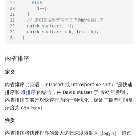
19
else
20
i
++
;
21
}
22
// 递归完成对于两个子序列的快速排序
23
quick_sort
(
arr
,
j
);
24
quick_sort
(
arr
+
k
,
len
-
k
);
25
}
内省排序
定义
3
内省排序（英语：Introsort 或 Introspective sort）
是快速
排序和
堆排序
的结合，由 David Musser 于 1997 年发明．
内省排序其实是对快速排序的一种优化，保证了最差时间复
杂度为
．
𝑂
(
𝑛
l
o
g
𝑛
)
O
(
n
log
n
)
性质
内省排序将快速排序的最大递归深度限制为
，超过
⌊
l
o
g
𝑛
⌋
⌊
log
2
n
⌋
2