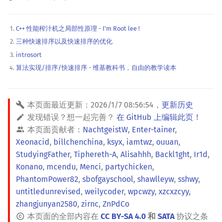
C++ 性能榨汁机之局部性原理 - I'm Root lee !
三种快速排序以及快速排序的优化
introsort
算法实现/排序/快速排序 - 维基教科书，自由的教学读本
本页面最近更新：
2026/1/7 08:56:54
，
更新历史
发现错误？想一起完善？
在 GitHub 上编辑此页！
本页面贡献者：
NachtgeistW
,
Enter-tainer
,
Xeonacid
,
billchenchina
,
ksyx
,
iamtwz
,
ouuan
,
StudyingFather
,
Tiphereth-A
,
Alisahhh
,
Backl1ght
,
Ir1d
,
Konano
,
mcendu
,
Menci
,
partychicken
,
PhantomPower82
,
sbofgayschool
,
shawlleyw
,
sshwy
,
untitledunrevised
,
weilycoder
,
wpcwzy
,
xzcxzcyy
,
zhangjunyan2580
,
zirnc
,
ZnPdCo
本页面的全部内容在
CC BY-SA 4.0
和
SATA
协议之条