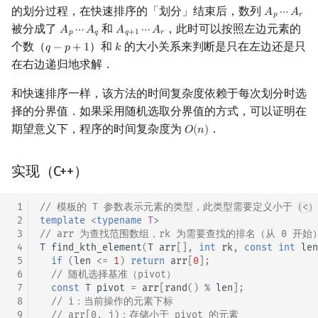
的划分过程，在快速排序的「划分」结束后，数列
𝐴
⋯
𝐴
A
p
⋯
A
r
𝑝
𝑟
被分成了
和
，此时可以按照左边元素的
𝐴
⋯
𝐴
𝐴
⋯
𝐴
A
p
⋯
A
q
A
q
+
1
⋯
A
r
𝑝
𝑞
𝑞
+
1
𝑟
个数（
）和
的大小关系来判断是只在左边还是只
𝑞
−
𝑝
+
1
𝑘
q
−
p
+
1
k
在右边递归地求解．
和快速排序一样，该方法的时间复杂度依赖于每次划分时选
择的分界值．如果采用随机选取分界值的方式，可以证明在
期望意义下，程序的时间复杂度为
．
𝑂
(
𝑛
)
O
(
n
)
实现（C++）
 1
// 模板的 T 参数表示元素的类型，此类型需要定义小于（<
 2
template
<
typename
T
>
 3
// arr 为查找范围数组，rk 为需要查找的排名（从 0 开始
 4
T
find_kth_element
(
T
arr
[],
int
rk
,
const
int
len
 5
if
(
len
<=
1
)
return
arr
[
0
];
 6
// 随机选择基准（pivot）
 7
const
T
pivot
=
arr
[
rand
()
%
len
];
 8
// i：当前操作的元素下标
 9
// arr[0, j)：存储小于 pivot 的元素