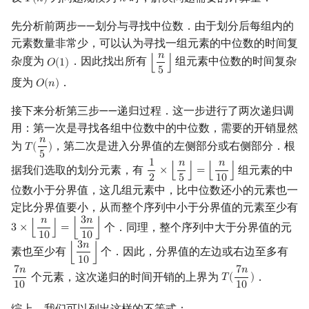
𝑇
(
𝑛
)
𝑛
T
(
n
)
n
先分析前两步——划分与寻找中位数．由于划分后每组内的
元素数量非常少，可以认为寻找一组元素的中位数的时间复
𝑛
杂度为
．因此找出所有
组元素中位数的时间复杂
𝑂
(
1
)
⌊
⌋
O
(
1
)
⌊
n
5
⌋
5
度为
．
𝑂
(
𝑛
)
O
(
n
)
接下来分析第三步——递归过程．这一步进行了两次递归调
用：第一次是寻找各组中位数中的中位数，需要的开销显然
𝑛
为
，第二次是进入分界值的左侧部分或右侧部分．根
𝑇
(
)
T
(
n
5
)
5
1
𝑛
𝑛
据我们选取的划分元素，有
组元素的中
×
⌊
⌋
=
⌊
⌋
1
2
×
⌊
n
5
⌋
=
⌊
n
10
⌋
2
5
1
0
位数小于分界值，这几组元素中，比中位数还小的元素也一
定比分界值要小，从而整个序列中小于分界值的元素至少有
𝑛
3
𝑛
个．同理，整个序列中大于分界值的元
3
×
⌊
⌋
=
⌊
⌋
3
×
⌊
n
10
⌋
=
⌊
3
n
10
⌋
1
0
1
0
3
𝑛
素也至少有
个．因此，分界值的左边或右边至多有
⌊
⌋
⌊
3
n
10
⌋
1
0
7
𝑛
7
𝑛
个元素，这次递归的时间开销的上界为
．
𝑇
(
)
7
n
10
T
(
7
n
10
)
1
0
1
0
综上，我们可以列出这样的不等式：