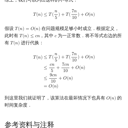
𝑛
7
𝑛
T
(
n
)
≤
T
(
n
5
)
+
T
(
7
n
10
)
+
O
(
n
)
𝑇
(
𝑛
)
≤
𝑇
(
)
+
𝑇
(
)
+
𝑂
(
𝑛
)
5
1
0
假设
在问题规模足够小时成立．根据定义，
𝑇
(
𝑛
)
=
𝑂
(
𝑛
)
T
(
n
)
=
O
(
n
)
此时有
，其中
为一正常数．将不等式右边的所
𝑇
(
𝑛
)
≤
𝑐
𝑛
𝑐
T
(
n
)
≤
c
n
c
有
进行代换：
𝑇
(
𝑛
)
T
(
n
)
𝑛
7
𝑛
T
(
n
)
≤
T
(
n
5
)
+
T
(
7
n
10
)
+
O
(
n
)
≤
c
n
5
+
7
c
n
10
+
O
(
n
)
≤
9
c
n
10
+
O
(
n
)
=
O
(
n
)
≤
𝑇
(
)
+
𝑇
(
)
+
𝑂
(
𝑛
)
𝑇
(
𝑛
)
5
1
0
𝑐
𝑛
7
𝑐
𝑛
≤
+
+
𝑂
(
𝑛
)
5
1
0
9
𝑐
𝑛
≤
+
𝑂
(
𝑛
)
1
0
=
𝑂
(
𝑛
)
到这里我们就证明了，该算法在最坏情况下也具有
的
𝑂
(
𝑛
)
O
(
n
)
时间复杂度．
参考资料与注释