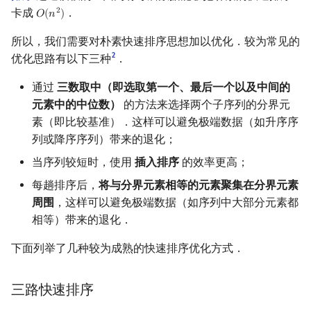
卡成
．
2
𝑂
(
𝑛
)
O
(
n
2
)
所以，我们需要对朴素快速排序思想加以优化．较为常见的
2
优化思路有以下三种
．
通过
三数取中（即选取第一个、最后一个以及中间的
元素中的中位数）
的方法来选择两个子序列的分界元
素（即比较基准）．这样可以避免极端数据（如升序序
列或降序序列）带来的退化；
当序列较短时，使用
插入排序
的效率更高；
每趟排序后，
将与分界元素相等的元素聚集在分界元素
周围
，这样可以避免极端数据（如序列中大部分元素都
相等）带来的退化．
下面列举了几种较为成熟的快速排序优化方式．
三路快速排序