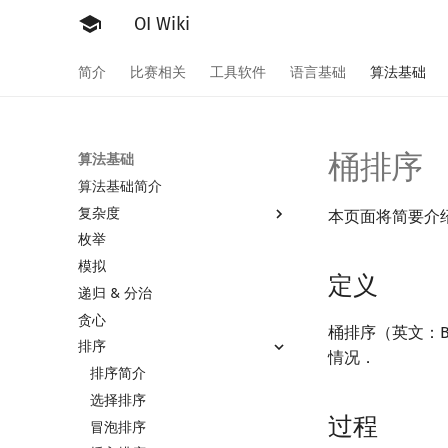
OI Wiki
简介
比赛相关
工具软件
语言基础
算法基础
桶排序
算法基础
算法基础简介
复杂度
本页面将简要介
枚举
复杂度简介
模拟
均摊复杂度
定义
递归 & 分治
贪心
桶排序（英文：B
排序
情况．
排序简介
选择排序
过程
冒泡排序