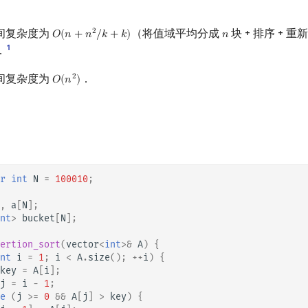
间复杂度为
（将值域平均分成
块 + 排序 + 
2
𝑂
(
𝑛
+
𝑛
/
𝑘
+
𝑘
)
𝑛
O
(
n
+
n
2
/
k
+
k
)
n
1
．
间复杂度为
．
2
𝑂
(
𝑛
)
O
(
n
2
)
r
int
N
=
100010
;
,
a
[
N
];
nt
>
bucket
[
N
];
ertion_sort
(
vector
<
int
>&
A
)
{
nt
i
=
1
;
i
<
A
.
size
();
++
i
)
{
key
=
A
[
i
];
j
=
i
-
1
;
e
(
j
>=
0
&&
A
[
j
]
>
key
)
{