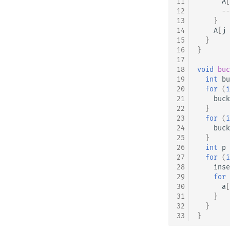
11
A
[
12
--
13
}
14
A
[
j
15
}
16
}
17
18
void
buc
19
int
bu
20
for
(
i
21
buck
22
}
23
for
(
i
24
buck
25
}
26
int
p
27
for
(
i
28
inse
29
for
30
a
[
31
}
32
}
33
}