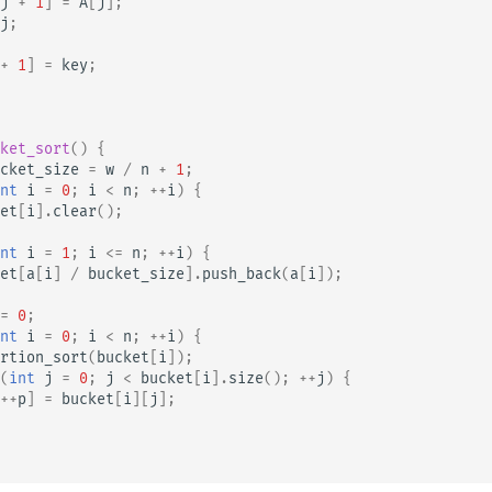
j
+
1
]
=
A
[
j
];
j
;
+
1
]
=
key
;
ket_sort
()
{
cket_size
=
w
/
n
+
1
;
nt
i
=
0
;
i
<
n
;
++
i
)
{
et
[
i
].
clear
();
nt
i
=
1
;
i
<=
n
;
++
i
)
{
et
[
a
[
i
]
/
bucket_size
].
push_back
(
a
[
i
]);
=
0
;
nt
i
=
0
;
i
<
n
;
++
i
)
{
rtion_sort
(
bucket
[
i
]);
(
int
j
=
0
;
j
<
bucket
[
i
].
size
();
++
j
)
{
++
p
]
=
bucket
[
i
][
j
];