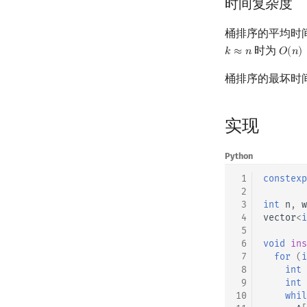
时间复杂度
桶排序的平均时
时为
𝑘
≈
𝑛
𝑂
(
𝑛
)
k
≈
n
O
(
n
)
桶排序的最坏时
实现
Python
 1
constexp
 2
 3
int
n
,
w
 4
vector
<
i
 5
 6
void
ins
 7
for
(
i
 8
int
 9
int
10
whil