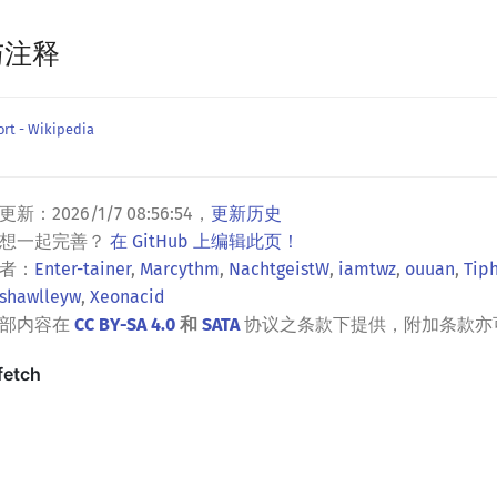
与注释
t - Wikipedia
更新：
2026/1/7 08:56:54
，
更新历史
？想一起完善？
在 GitHub 上编辑此页！
者：
Enter-tainer
,
Marcythm
,
NachtgeistW
,
iamtwz
,
ouuan
,
Tip
shawlleyw
,
Xeonacid
全部内容在
CC BY-SA 4.0
和
SATA
协议之条款下提供，附加条款亦