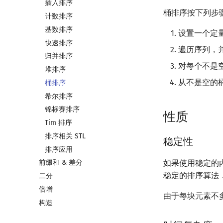
插入排序
桶排序按下列步
计数排序
基数排序
设置一个定
快速排序
遍历序列，
归并排序
对每个不是
堆排序
从不是空的
桶排序
希尔排序
锦标赛排序
性质
Tim 排序
排序相关 STL
稳定性
排序应用
如果使用稳定的
前缀和 & 差分
稳定的排序算法
二分
倍增
由于每块元素不
构造