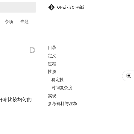
OI-wiki/OI-wiki
搜索引擎
杂项
专题
目录
定义
过程
性质
稳定性
时间复杂度
实现
但分布比较均匀的
参考资料与注释