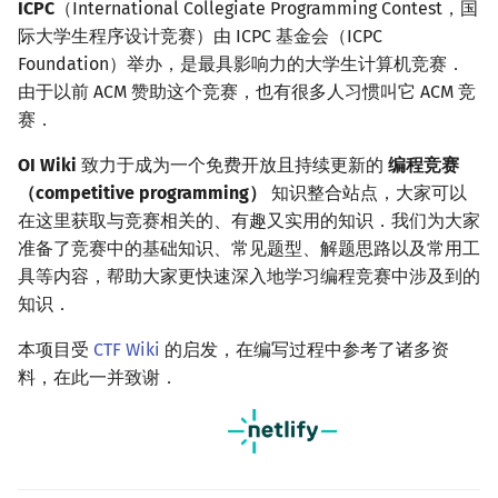
ICPC
（International Collegiate Programming Contest，国
镜像站列表
Special Judge
Java 速成
前缀和 & 差分
IDA*
状压 DP
Boyer–Moore 算法
置换和排列
块状数据结构
拓扑排序
扫描线
有限状态自动机
Dev-C++
文件操作
Lambda 表达式
归并排序
裴蜀定理 & 一次不定方程
多项式多点求值|快速插值
贝尔数
线性基
AVL 树
虚树
际大学生程序设计竞赛）由 ICPC 基金会（ICPC
Foundation）举办，是最具影响力的大学生计算机竞赛．
致谢
Testlib
Java 进阶
二分
回溯法
数位 DP
Z 函数（扩展 KMP）
弧度制与坐标系
单调栈
最短路问题
旋转卡壳
计算理论基础
CLion
pb_ds
堆排序
费马小定理 & 欧拉定理
多项式初等函数
伯努利数
线性映射
红黑树
树分治
由于以前 ACM 赞助这个竞赛，也有很多人习惯叫它 ACM 竞
赛．
Polygon
倍增
Dancing Links
插头 DP
AC 自动机
复数
单调队列
生成树问题
半平面交
字节顺序
Geany
编译优化
桶排序
模逆元
常系数齐次线性递推
Entringer Number
特征多项式
左偏红黑树
动态树分治
OI Wiki
致力于成为一个免费开放且持续更新的
编程竞赛
（competitive programming）
知识整合站点，大家可以
OJ 工具
构造
Alpha–Beta 剪枝
计数 DP
后缀数组 (SA)
数论
ST 表
斯坦纳树
平面最近点对
约瑟夫问题
Xcode
希尔排序
线性同余方程
多项式平移|连续点值平移
Eulerian Number
对角化
AA 树
AHU 算法
在这里获取与竞赛相关的、有趣又实用的知识．我们为大家
准备了竞赛中的基础知识、常见题型、解题思路以及常用工
LaTeX 入门
优化
动态 DP
后缀自动机 (SAM)
多项式与生成函数
树状数组
拆点
随机增量法
表达式求值
GUIDE
锦标赛排序
中国剩余定理
符号化方法
分拆数
Jordan标准型
树哈希
具等内容，帮助大家更快速深入地学习编程竞赛中涉及到的
知识．
Git
概率 DP
后缀平衡树
组合数学
线段树
连通性相关
反演变换
在一台机器上规划任务
Sublime Text
Tim 排序
升幂引理
Lagrange 反演
范德蒙德卷积
树上随机游走
本项目受
CTF Wiki
的启发，在编写过程中参考了诸多资
DP 套 DP
广义后缀自动机
线性代数
划分树
环计数问题
计算几何杂项
主元素问题
CP Editor
排序相关 STL
阶乘取模
形式幂级数复合|复合逆
Pólya 计数
料，在此一并致谢．
DP 优化
后缀树
线性规划
二叉搜索树 & 平衡树
最小环
Garsia–Wachs 算法
Code::Blocks
排序应用
卢卡斯定理
普通生成函数
图论计数
其它 DP 方法
Manacher
抽象代数
跳表
2-SAT
15-puzzle
同余方程
指数生成函数