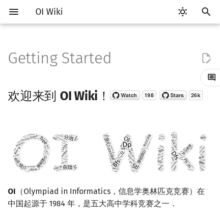
OI Wiki
键
入
Getting Started
Getting Started
比赛相关简介
工具软件简介
语言基础简介
算法基础简介
搜索部分简介
动态规划部分简介
字符串部分简介
数学部分简介
数据结构部分简介
图论部分简介
计算几何部分简介
杂项简介
RMQ
欢迎来到 OI Wiki！
OI 赛事与赛制
题型概述
读入、输出优化
Vim
评测工具简介
Testlib 简介
Hello, World!
C++ 标准库简介
类
复杂度简介
排序简介
DP 优化简介
后缀数组简介
数字系统简介
数论基础
多项式与生成函数简介
排列组合
线性代数简介
线性规划基础
基本概念
基本概念
博弈论简介
插值
并查集
堆简介
分块思想
线段树基础
二叉搜索树 & 平衡树
可持久化数据结构简介
线段树套线段树
Link Cut Tree
树基础
最短路
最小生成树
强连通分量
网络流简介
图匹配
离线算法简介
随机函数
以
开
关于本项目
赛事
代码编辑工具
C++ 基础
复杂度
DFS（搜索）
动态规划基础
字符串基础
布尔代数
栈
图论相关概念
二维计算几何基础
离散化
并查集应用
ICPC/CCPC 赛事与赛制
交互题
分段打表
Emacs
Arbiter
通用
C++ 语法基础
STL 容器
命名空间
均摊复杂度
选择排序
单调队列/单调栈优化
最优原地后缀排序算法
进位制
模算术简介
代数基本定理
抽屉原理
向量
单纯形法
群论
条件概率与独立性
公平组合游戏
数值积分
并查集复杂度
二叉堆
块状数组
线段树合并 & 分裂
Treap
可持久化线段树
平衡树套线段树
全局平衡二叉树
树的直径
差分约束
最小树形图
双连通分量
最大流
二分图最大匹配
CDQ 分治
随机化技巧
欢迎来到
OI Wiki
！
始
如何参与
题型
评测工具
C++ 标准库
枚举
BFS（搜索）
记忆化搜索
标准库
数字系统
队列
图的存储
三维计算几何基础
双指针
括号序列
常见错误
VS Code
Cena
Generator
变量
STL 算法
值类别
冒泡排序
斜率优化
平衡三进制
素数
快速傅里叶变换
容斥原理
内积和外积
环论
随机变量
零和游戏
高斯消元
配对堆
块状链表
李超线段树
Splay 树
可持久化块状数组
线段树套平衡树
Euler Tour Tree
树的中心
k 短路
最小直径生成树
割点和桥
最小割
二分图最大权匹配
整体二分
爬山算法
搜
OI Wiki 不是什么
学习路线
命令行
C++ 进阶
模拟
双向搜索
背包 DP
字符串匹配
位操作
链表
DFS（图论）
距离
离线算法
线段树与离线询问
常见技巧
Atom
CCR Plus
Validator
运算
bitset
重载运算符
插入排序
四边形不等式优化
格雷码
最大公约数
快速数论变换
斐波那契数列
矩阵
域论
随机变量的数字特征
非公平组合游戏
牛顿迭代法
左偏树
树分块
猫树
WBLT
可持久化平衡树
树状数组套权值线段树
Top Tree
树的重心
同余最短路
圆方树
费用流
一般图最大匹配
莫队算法
模拟退火
索
格式手册
学习资源
命令行编译与调试
C++ 与其他常用语言的区别
递归 & 分治
启发式搜索
区间 DP
字符串哈希
二进制集合操作
哈希表
BFS（图论）
Pick 定理
分数规划
Eclipse
Lemon
Interactor
流程控制语句
string
引用
计数排序
Slope Trick 优化
欧拉函数
快速沃尔什变换
错位排列
初等变换
Schreier–Sims 算法
概率不等式
Sqrt Tree
区间最值操作 & 区间历史
替罪羊树
可持久化字典树
分块套树状数组
最近公共祖先
点/边连通度
上下界网络流
一般图最大权匹配
值
数学符号表
技巧
编译器
Pascal 转 C++ 急救
贪心
A*
DAG 上的 DP
字典树 (Trie)
高精度计算
并查集
树上问题
三角剖分
随机化
Notepad++
Checker
高级数据类型
pair
常量
基数排序
WQS 二分
筛法
Chirp Z 变换
卡特兰数
行列式
笛卡尔树
可持久化可并堆
树链剖分
Stoer–Wagner 算法
稳定匹配
OI
（Olympiad in Informatics，信息学奥林匹克竞赛）在
Kinetic Tournament Tree
中国起源于 1984 年，是五大高中学科竞赛之一．
F.A.Q.
出题
WSL (Windows 10)
Python 速成
排序
迭代加深搜索
树形 DP
前缀函数与 KMP 算法
快速幂
堆
有向无环图
凸包
悬线法
Kate
函数
新版 C++ 特性
快速排序
状态设计优化
分解质因数
多项式牛顿迭代
斯特林数
线性空间
Size Balanced Tree
树上启发式合并