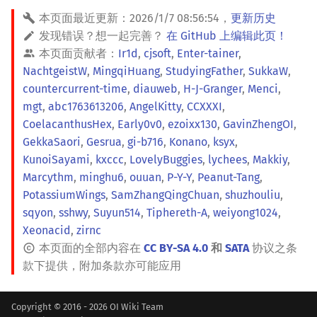
回文树
概率论
可持久化数据结构
欧拉图
Kahan 求和
二次剩余
本页面最近更新：
2026/1/7 08:56:54
，
更新历史
发现错误？想一起完善？
在 GitHub 上编辑此页！
序列自动机
博弈论
树套树
哈密顿图
珂朵莉树/颜色段均摊
阶 & 原根
本页面贡献者：
Ir1d
,
cjsoft
,
Enter-tainer
,
NachtgeistW
,
MingqiHuang
,
StudyingFather
,
SukkaW
,
最小表示法
数值算法
K-D Tree
二分图
空间优化简介
离散对数
countercurrent-time
,
diauweb
,
H-J-Granger
,
Menci
,
mgt
,
abc1763613206
,
AngelKitty
,
CCXXXI
,
Lyndon 分解
序理论
动态树
平面图
高次剩余 & 单位根
CoelacanthusHex
,
Early0v0
,
ezoixx130
,
GavinZhengOI
,
GekkaSaori
,
Gesrua
,
gi-b716
,
Konano
,
ksyx
,
Main–Lorentz 算法
杨氏矩阵
析合树
弦图
数论分块
KunoiSayami
,
kxccc
,
LovelyBuggies
,
lychees
,
Makkiy
,
Marcythm
,
minghu6
,
ouuan
,
P-Y-Y
,
Peanut-Tang
,
拟阵
PQ 树
图的着色
狄利克雷卷积
PotassiumWings
,
SamZhangQingChuan
,
shuzhouliu
,
sqyon
,
sshwy
,
Suyun514
,
Tiphereth-A
,
weiyong1024
,
Berlekamp–Massey 算法
手指树
网络流
莫比乌斯反演
Xeonacid
,
zirnc
本页面的全部内容在
CC BY-SA 4.0
和
SATA
协议之条
霍夫曼树
图的匹配
杜教筛
款下提供，附加条款亦可能应用
Prüfer 序列
Powerful Number 筛
Copyright © 2016 - 2026 OI Wiki Team